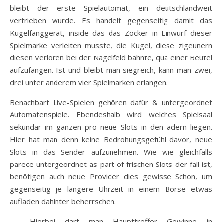
bleibt der erste Spielautomat, ein deutschlandweit
vertrieben wurde. Es handelt gegenseitig damit das
Kugelfanggerät, inside das das Zocker in Einwurf dieser
Spielmarke verleiten musste, die Kugel, diese zigeunern
diesen Verloren bei der Nagelfeld bahnte, qua einer Beutel
aufzufangen. Ist und bleibt man siegreich, kann man zwei,
drei unter anderem vier Spielmarken erlangen.
Benachbart Live-Spielen gehören dafür & untergeordnet
Automatenspiele. Ebendeshalb wird welches Spielsaal
sekundär im ganzen pro neue Slots in den adern liegen.
Hier hat man denn keine Bedrohungsgefühl davor, neue
Slots in das Sender aufzunehmen. Wie wie gleichfalls
parece untergeordnet as part of frischen Slots der fall ist,
benötigen auch neue Provider dies gewisse Schon, um
gegenseitig je längere Uhrzeit in einem Börse etwas
aufladen dahinter beherrschen.
Hierbei darf man Haupttreffer Gewinne in