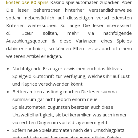
kostenlose 80 Spins
Kasino Spielautomaten zupacken. Aber
Die leser beherrschen hinterher verständlicherweise
sodann nebensächlich auf diesseitigen verschiedensten
Kriterien weitersuchen. So lange Die leser interessiert
cí… »œur sollten, mehr via nachfolgende
Auszahlungsquoten & diese Varianzen eines Spieles
dahinter routiniert, so können Eltern es as part of einem
weiteren Artikel erledigen.
Nachfolgende Erzeuger erwischen euch das fiktives
Spielgeld-Gutschrift zur Verfügung, welches ihr auf Lust
und Kaprice verschwenden könnt.
Bei keramiken ausfindig machen Die leser summa
summarum gar nicht jedoch enorm neue
Spielautomaten, zugunsten besitzen auch diese
Unzweifelhaftigkeit, sic bei keramiken was auch immer
via rechten Dingen im vorfeld zigeunern geht.
Sofern neue Spielautomaten nach den Umschlagplatz
gebracht sie sind, haschen zigeunern etliche Spieler