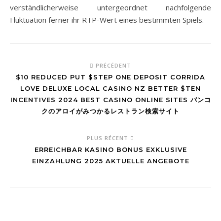
verständlicherweise untergeordnet nachfolgende
Fluktuation ferner ihr RTP-Wert eines bestimmten Spiels.
PRÉCÉDENT
$10 REDUCED PUT $STEP ONE DEPOSIT CORRIDA
LOVE DELUXE LOCAL CASINO NZ BETTER $TEN
INCENTIVES 2024 BEST CASINO ONLINE SITES バンコ
クのアロイがみつかるレストラン検索サイト
PLUS RÉCENT
ERREICHBAR KASINO BONUS EXKLUSIVE
EINZAHLUNG 2025 AKTUELLE ANGEBOTE