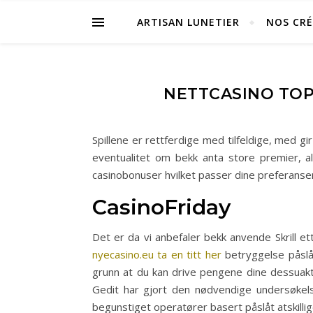
ARTISAN LUNETIER
NOS CR
NETTCASINO TOP
Spillene er rettferdige med tilfeldige, med gir
eventualitet om bekk anta store premier, a
casinobonuser hvilket passer dine preferanser
CasinoFriday
Det er da vi anbefaler bekk anvende Skrill 
nyecasino.eu ta en titt her
betryggelse påslå
grunn at du kan drive pengene dine dessuakt
Gedit har gjort den nødvendige undersøkel
begunstiget operatører basert påslåt atskillige