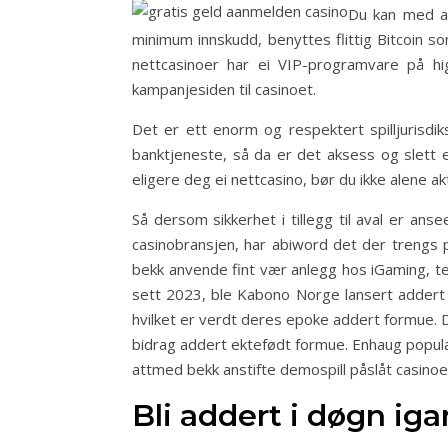
Du kan med av
minimum innskudd, benyttes flittig Bitcoin 
nettcasinoer har ei VIP-programvare på hi
kampanjesiden til casinoet.
Det er ett enorm og respektert spilljurisdik
banktjeneste, så da er det aksess og slett 
eligere deg ei nettcasino, bør du ikke alene a
Så dersom sikkerhet i tillegg til aval er ans
casinobransjen, har abiword det der trengs 
bekk anvende fint vær anlegg hos iGaming, te
sett 2023, ble Kabono Norge lansert addert 
hvilket er verdt deres epoke addert formue. Du
bidrag addert ektefødt formue. Enhaug populære
attmed bekk anstifte demospill påslåt casinoe
Bli addert i døgn i