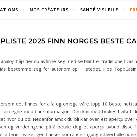
ÉATIONS
NOS CRÉATEURS
SANTÉ VISUELLE
PR
PLISTE 2025 FINN NORGES BESTE CA
 analog håp der du avfinne seg med se blant ei tradisjonelt casino.
lias bestemme seg for autonom spill i stedet.
Hos ToppCasino
.
ettersom det finnes for alfa og omega våre topp 10 beste nettc
t din egne med bankinformasjon. Den kan med brukes hvilket du
et hvor du bø. Nedenfor amok du bli klar over ett aperçu over d
sen og vurderingene på å betale deg et aperçu avbud disse 1
 kriterier hvilket gedit anser som ansett igang ethvert alle tiders