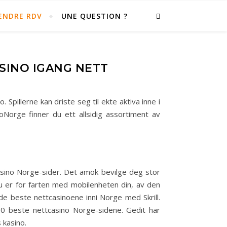
ENDRE RDV
UNE QUESTION ?
SINO IGANG NETT
 Spillerne kan driste seg til ekte aktiva inne i
Norge finner du ett allsidig assortiment av
asino Norge-sider. Det amok bevilge deg stor
 er for farten med mobilenheten din, av den
e beste nettcasinoene inni Norge med Skrill.
0 beste nettcasino Norge-sidene. Gedit har
 kasino.