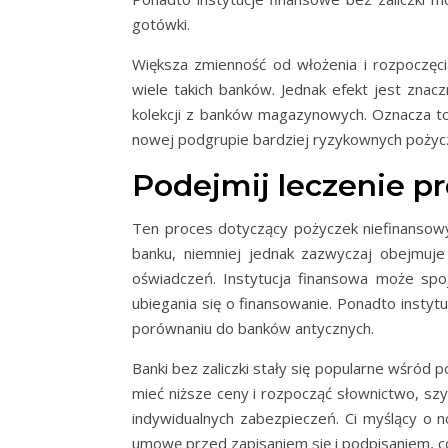
gotówki.
Większa zmienność od włożenia i rozpoczęci
wiele takich banków. Jednak efekt jest znac
kolekcji z banków magazynowych. Oznacza t
nowej podgrupie bardziej ryzykownych pożycz
Podejmij leczenie 
Ten proces dotyczący pożyczek niefinansowy
banku, niemniej jednak zazwyczaj obejmuje
oświadczeń. Instytucja finansowa może spoj
ubiegania się o finansowanie. Ponadto insty
porównaniu do banków antycznych.
Banki bez zaliczki stały się popularne wśró
mieć niższe ceny i rozpocząć słownictwo, sz
indywidualnych zabezpieczeń. Ci myślący o 
umowę przed zapisaniem się i podpisaniem, co