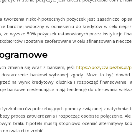
a tworzenia nisko-hipotecznych pożyczek jest zasadniczo opi
znie bardziej widoczny w odniesieniu do kredytów w celu niep
o, że wyższe 50% pożyczek ustanowionych przez instytucje fi
kobiorców i zostanie zaoferowane w celu sfinansowania nieoczek
programowe
ch zmienia się wraz z bankiem, jeśli
https://pozyczajbezbik.pl/
 dostarczenie bankowi wybranej zgody. Może to być dowód ro
rzeć na wynik kredytowy dłużnika i rozpocząć finansowanie, ab
tucje bankowe nieskładające mają tendencję do oferowania większ
d pożyczkobiorców potrzebujących pomocy związanej z natychmi
ybszy proces zatwierdzania i rozpocząć osobiste połączenie. Ale
nowym braku hipoteki muszą stopniowo oceniać alternatywy kob
 pozwala ci to zrobić.