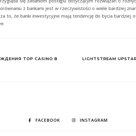
przygląda się zadaniom postępu dotyczącym rozwiązań o różnyc
orównaniu z bankami jest w rzeczywistości o wiele bardziej zn
znacza to, że banki inwestycyjne mają tendencję do bycia bardzi
we.
ЕЖДЕНИЯ TOP CASINO В
LIGHTSTREAM UPSTAR
FACEBOOK
INSTAGRAM