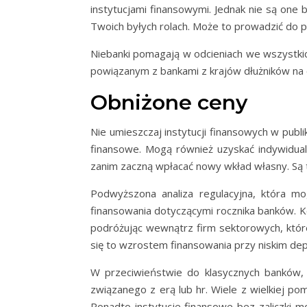
instytucjami finansowymi. Jednak nie są one
Twoich byłych rolach. Może to prowadzić do 
Niebanki pomagają w odcieniach we wszystkic
powiązanym z bankami z krajów dłużników na 
Obniżone ceny
Nie umieszczaj instytucji finansowych w publi
finansowe. Mogą również uzyskać indywidualn
zanim zaczną wpłacać nowy wkład własny. Są t
Podwyższona analiza regulacyjna, która mogł
finansowania dotyczącymi rocznika banków. Ko
podróżując wewnątrz firm sektorowych, które 
się to wzrostem finansowania przy niskim dep
W przeciwieństwie do klasycznych banków, 
związanego z erą lub hr. Wiele z wielkiej p
Ponadto instytucje finansowe bez zaliczki m