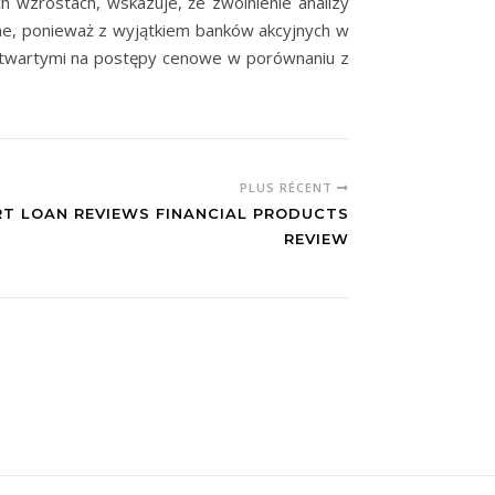
h wzrostach, wskazuje, że zwolnienie analizy
ane, ponieważ z wyjątkiem banków akcyjnych w
ej otwartymi na postępy cenowe w porównaniu z
PLUS RÉCENT
T LOAN REVIEWS FINANCIAL PRODUCTS
REVIEW