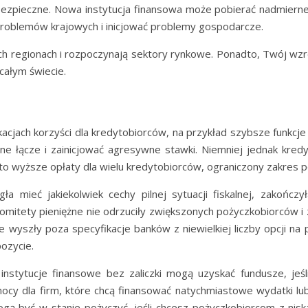
 bezpieczne. Nowa instytucja finansowa może pobierać nadmierne
problemów krajowych i inicjować problemy gospodarcze.
h regionach i rozpoczynają sektory rynkowe.
Ponadto, Twój wzro
całym świecie.
kacjach korzyści dla kredytobiorców, na przykład szybsze funkcj
e łącze i zainicjować agresywne stawki. Niemniej jednak kred
o wyższe opłaty dla wielu kredytobiorców, ograniczony zakres poż
a mieć jakiekolwiek cechy pilnej sytuacji fiskalnej, zakończył
mitety pieniężne nie odrzuciły zwiększonych pożyczkobiorców i z
wyszły poza specyfikacje banków z niewielkiej liczby opcji na p
ozycie.
instytucje finansowe bez zaliczki mogą uzyskać fundusze, jeś
omocy dla firm, które chcą finansować natychmiastowe wydatki 
ogą być w stanie pożyczyć, jeśli chcesz pożyczkobiorcom z ni