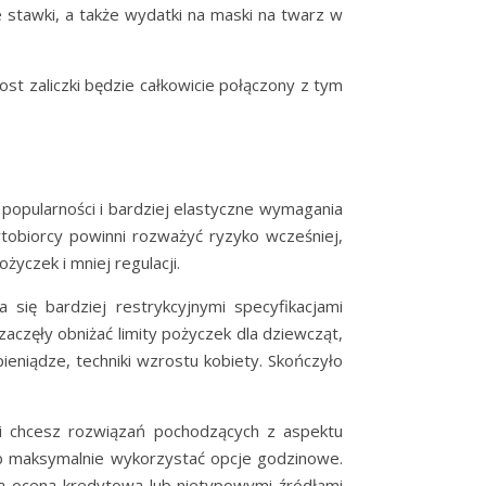
 stawki, a także wydatki na maski na twarz w
st zaliczki będzie całkowicie połączony z tym
e popularności i bardziej elastyczne wymagania
ytobiorcy powinni rozważyć ryzyko wcześniej,
yczek i mniej regulacji.
a się bardziej restrykcyjnymi specyfikacjami
aczęły obniżać limity pożyczek dla dziewcząt,
ieniądze, techniki wzrostu kobiety. Skończyło
li chcesz rozwiązań pochodzących z aspektu
lub maksymalnie wykorzystać opcje godzinowe.
ską oceną kredytową lub nietypowymi źródłami