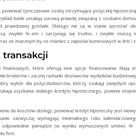
, ponieważ tymczasowe osoby otrzymujące pożyczkę hipoteczną
zykład banki ustalają surową prawdę związaną z osobami domow
 od prawdziwej gotówki. Dlatego nie są w stanie sprostać ok
zne są zwykle hr-em i zaczynają się trudno, i zwykle musz
raz ze znacznym by-re również z zapisów biznesowych w BIK i za
transakcji
finansowych, które oferują inne opcje finansowania. Mają one
tówki brokerów i zacznij rachunki dostawców wydatków budżetow
bry wybór dla pożyczkobiorców, którzy szukają zwięzłych op
ukają uzyskania niskiego kredytu hipotecznego, powinni stopn
eniu do kosztów obsługi, ponieważ kredyt hipoteczny jest niewyko
 (banki zazwyczaj wymagają minimalnego roku kalendarzoweg
e odpowiednie pieniądze (w wyniku wymuszonych umów). W t
u firm.