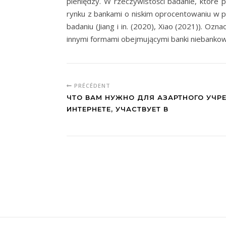
pieniędzy. W rzeczywistości badanie, które 
rynku z bankami o niskim oprocentowaniu w p
badaniu (Jiang i in. (2020), Xiao (2021)). O
innymi formami obejmującymi banki niebanko
PRÉCÉDENT
ЧТО ВАМ НУЖНО ДЛЯ АЗАРТНОГО УЧР
ИНТЕРНЕТЕ, УЧАСТВУЕТ В