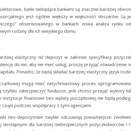
ie sektorowe, banki niebędące bankami są znacznie bardziej obec
nsorcjalnego jest ogólnie większy w większości obszarów. Są j
lotniczego” obserwowanego w bankach: nowa analiza rynku 
owym rodziny dla ich wiejskiego domu.
dziej elastyczny niż depozyt w zakresie specyfikacji pożyczek,
encję do nie, aby nie mieć usług, proszę przyjąć oświadczenie 
 kapitału. Ponadto, że będą składać bardziej elastyczny język rozli
czątkowej mogą mieć natychmiastowy proces oprogramowania i
ą szybko zabezpieczyć fundusze, jeśli chcesz przejąć wybory 
e instytucje finansowe bez wpłaty początkowej nie będą podlegać
e czujni podczas współpracy z tymi agencjami.
nki neo-depozytowe zwykle odczuwają poważniejsze zwolnienie
ej dostępnymi dla bardziej niebezpiecznych pożyczkobiorców i 