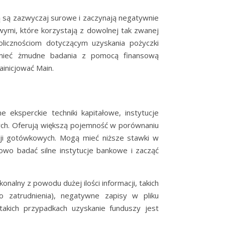
 są zazwyczaj surowe i zaczynają negatywnie
ymi, które korzystają z dowolnej tak zwanej
olicznościom dotyczącym uzyskania pożyczki
ą mieć żmudne badania z pomocą finansową
inicjować Main.
 eksperckie techniki kapitałowe, instytucje
ych. Oferują większą pojemność w porównaniu
cji gotówkowych. Mogą mieć niższe stawki w
iowo badać silne instytucje bankowe i zacząć
nalny z powodu dużej ilości informacji, takich
o zatrudnienia), negatywne zapisy w pliku
akich przypadkach uzyskanie funduszy jest