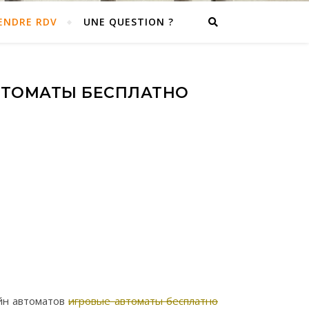
ENDRE RDV
UNE QUESTION ?
ВТОМАТЫ БЕСПЛАТНО
айн автоматов
игровые автоматы бесплатно