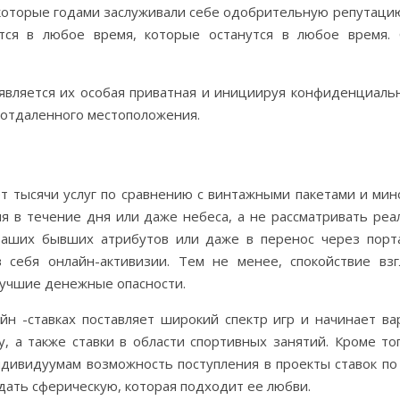
оторые годами заслуживали себе одобрительную репутацию.
тся в любое время, которые останутся в любое время.
является их особая приватная и инициируя конфиденциальн
 отдаленного местоположения.
т тысячи услуг по сравнению с винтажными пакетами и ми
мя в течение дня или даже небеса, а не рассматривать ре
 ваших бывших атрибутов или даже в перенос через порт
 себя онлайн-активизии. Тем не менее, спокойствие вз
лучшие денежные опасности.
айн -ставках поставляет широкий спектр игр и начинает ва
 а также ставки в области спортивных занятий. Кроме то
ндивидуумам возможность поступления в проекты ставок по
ать сферическую, которая подходит ее любви.