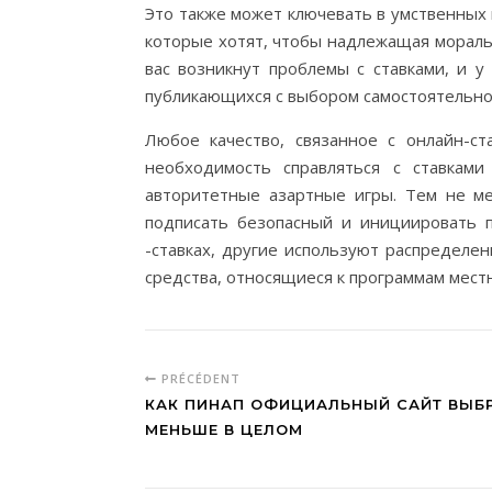
Это также может ключевать в умственных 
которые хотят, чтобы надлежащая мораль 
вас возникнут проблемы с ставками, и у
публикающихся с выбором самостоятельно,
Любое качество, связанное с онлайн-с
необходимость справляться с ставкам
авторитетные азартные игры. Тем не м
подписать безопасный и инициировать 
-ставках, другие используют распределен
средства, относящиеся к программам местн
PRÉCÉDENT
КАК ПИНАП ОФИЦИАЛЬНЫЙ САЙТ ВЫБ
МЕНЬШЕ В ЦЕЛОМ