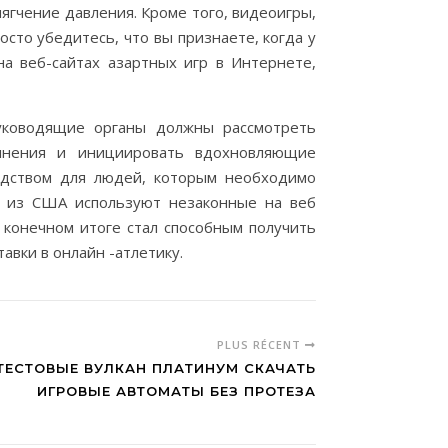
ягчение давления. Кроме того, видеоигры,
сто убедитесь, что вы признаете, когда у
на веб-сайтах азартных игр в Интернете,
Руководящие органы должны рассмотреть
олнения и инициировать вдохновляющие
едством для людей, которым необходимо
е из США используют незаконные на веб
в конечном итоге стал способным получить
авки в онлайн -атлетику.
PLUS RÉCENT
ТЕСТОВЫЕ ВУЛКАН ПЛАТИНУМ СКАЧАТЬ
ИГРОВЫЕ АВТОМАТЫ БЕЗ ПРОТЕЗА