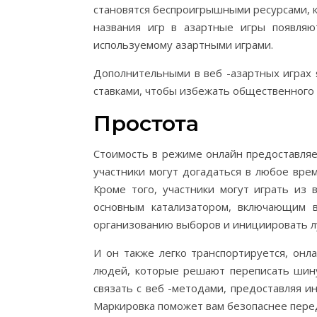
становятся беспроигрышными ресурсами, к
названия игр в азартные игры появляю
используемому азартными играми.
Дополнительными в веб -азартных играх 
ставками, чтобы избежать общественного
Простота
Стоимость в режиме онлайн предоставляе
участники могут догадаться в любое вре
Кроме того, участники могут играть из
основным катализатором, включающим в
организованию выборов и инициировать 
И он также легко транспортируется, онл
людей, которые решают переписать шину,
связать с веб -методами, предоставляя и
Маркировка поможет вам безопаснее перед