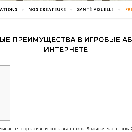
ÉATIONS
NOS CRÉATEURS
SANTÉ VISUELLE
PR
ЫЕ ПРЕИМУЩЕСТВА В ИГРОВЫЕ А
ИНТЕРНЕТЕ
начинается портативная поставка ставок. Большая часть онл