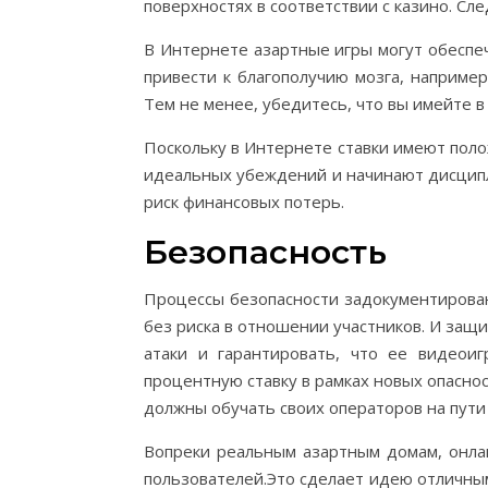
поверхностях в соответствии с казино. С
В Интернете азартные игры могут обеспеч
привести к благополучию мозга, наприме
Тем не менее, убедитесь, что вы имейте в
Поскольку в Интернете ставки имеют пол
идеальных убеждений и начинают дисципли
риск финансовых потерь.
Безопасность
Процессы безопасности задокументирован
без риска в отношении участников. И защ
атаки и гарантировать, что ее видеои
процентную ставку в рамках новых опаснос
должны обучать своих операторов на пути
Вопреки реальным азартным домам, онлай
пользователей.Это сделает идею отличным