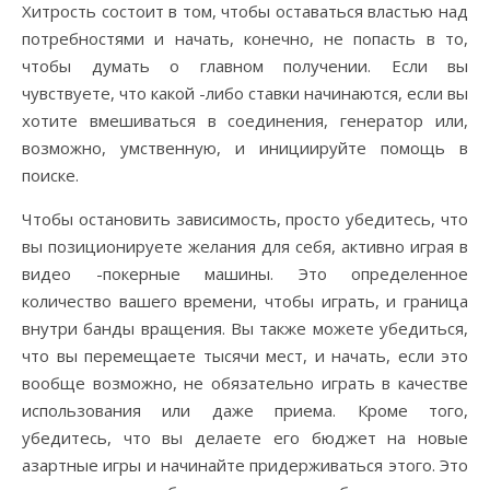
Хитрость состоит в том, чтобы оставаться властью над
потребностями и начать, конечно, не попасть в то,
чтобы думать о главном получении. Если вы
чувствуете, что какой -либо ставки начинаются, если вы
хотите вмешиваться в соединения, генератор или,
возможно, умственную, и инициируйте помощь в
поиске.
Чтобы остановить зависимость, просто убедитесь, что
вы позиционируете желания для себя, активно играя в
видео -покерные машины. Это определенное
количество вашего времени, чтобы играть, и граница
внутри банды вращения. Вы также можете убедиться,
что вы перемещаете тысячи мест, и начать, если это
вообще возможно, не обязательно играть в качестве
использования или даже приема. Кроме того,
убедитесь, что вы делаете его бюджет на новые
азартные игры и начинайте придерживаться этого. Это