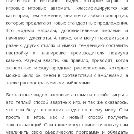
Почти все в интернет -видео, которые играют в
игровые игровые автоматы, классифицируются как
категории, тем не менее, они почти любая пропорция,
которые предлагают новые стандартные предложения.
Это модели награды, дополнительные эмблемы и
начинают джекпоты. А также, они могут находиться в
разных других стилях и имеют тенденцию составить
настройку к планировке производителя подиума
казино. Раунды власти, как правило, приводят, когда
экспертные международные расположения, которые
можно было бы смеси в соответствии с эмблемами, а
также распространяемыми эмблемами.
Бесплатные видео -игровые автоматы онлайн -игры –
это теплый способ азартных игр, и так же оказалось,
что они бегут во многих людях по всему миру. Они
просты в игре, как и новый способ получить
захватывающий. Они также могут принести пользу вам
увеличить свою сферическую программу и обладать