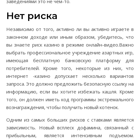
заведениями это не чем-то.
Нет риска
Независимо от того, активно ли вы активно играете в
законном доходе или иным образом, убедитесь, что
вы знаете риск казино в режиме онлайн-видео.Важно
выбрать профессиональное учреждение азартных игр,
имеющая бесплатную банковскую платформу для
потребителей. Кроме того, некоторые из них, что
интернет -казино допускает несколько вариантов
запроса. Это должно предложить безопасную ссылку на
информацию, если вы хотите избежать кашля. Кроме
того, он должен иметь код программы экстремального
вознаграждения, чтобы получить новый котенок.
Одним из самых больших рисков с ставками является
зависимость. Новый всплеск дофамина, связанный с
прибыльным, является интенсивным подъемом.