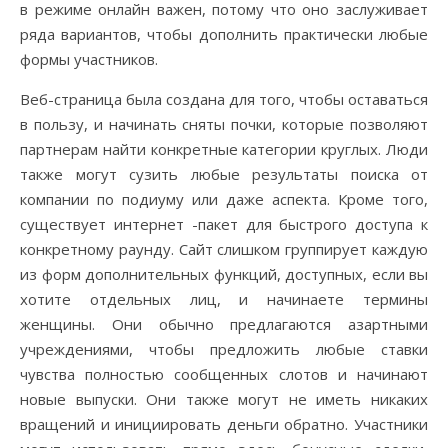
в режиме онлайн важен, потому что оно заслуживает
ряда вариантов, чтобы дополнить практически любые
формы участников.
Веб-страница была создана для того, чтобы оставаться
в пользу, и начинать сняты почки, которые позволяют
партнерам найти конкретные категории круглых. Люди
также могут сузить любые результаты поиска от
компании по подиуму или даже аспекта. Кроме того,
существует интернет -пакет для быстрого доступа к
конкретному раунду. Сайт слишком группирует каждую
из форм дополнительных функций, доступных, если вы
хотите отдельных лиц, и начинаете термины
женщины. Они обычно предлагаются азартными
учреждениями, чтобы предложить любые ставки
чувства полностью сообщенных слотов и начинают
новые выпуски. Они также могут не иметь никаких
вращений и инициировать деньги обратно. Участники