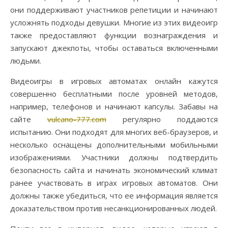
они поддерживают участников репетиции и начинают
усложнять подходы девушки. Многие из этих видеоигр
также предоставляют функции вознаграждения и
запускают джекпоты, чтобы оставаться включенными
людьми.
Видеоигры в игровых автоматах онлайн кажутся
совершенно бесплатными после уровней методов,
например, телефонов и начинают капсулы. Забавы на
сайте
vulcano-777.com
регулярно поддаются
испытанию. Они подходят для многих веб-браузеров, и
несколько оснащены дополнительными мобильными
изображениями. Участники должны подтвердить
безопасность сайта и начинать экономический климат
ранее участвовать в играх игровых автоматов. Они
должны также убедиться, что ее информация является
доказательством против несанкционированных людей.