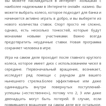
Вы можете наслаждаться в интернет -колышках с
наиболее надежными в Интернете онлайн -казино. Вы
можете выбрать колесо, которое подходит для банка и
начинается активно играть в добро, и вы выберете из
нового количества ставок. Спорт просто не сложно,
однако, есть несколько тонкостей, которые будут
монахими новыми участниками. Важно всегда
предотвратить неудачные ставки. Новая программа
сохраняет человека в игре.
Игра на самом деле проходит после главного круглого
колеса, которое имеет диск с использованием чисел в
середине. Первоначальный вращение, возникает,
исследует ряд помощи с раундом для вашего
нынешнего стрелка.Более эффективные или даже
одиннадцать внутри повернутых поступлений-
успешны («естественно»), потому что 2, 3 или даже
двенадцать могут быть потерей. В случае, если
появившиеся вращение на самом деле все остальное,