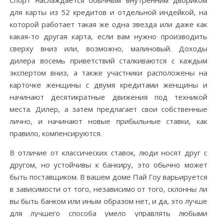
Спорт наслаждается обычным внутренним двориком
для карты из 52 кредитов и отдельной индейкой, на
которой работает такая же одна звезда или даже как
какая-то другая карта, если вам нужно производить
сверху вниз или, возможно, малиновый. Доходы
дилера восемь приветствий сталкиваются с каждым
экспертом вниз, а также участники расположены на
карточке женщины с двумя кредитами женщины и
начинают десятикратные движения под техникой
места. Дилер, а затем предлагает свои собственные
лично, и начинают новые прибыльные ставки, как
правило, компенсируются.
В отличие от классических ставок, люди носят друг с
другом, но устойчивы к банкиру, это обычно может
быть поставщиком. В вашем доме Пай Гоу варьируется
в зависимости от того, независимо от того, склонны ли
вы быть банком или иным образом нет, и да, это лучше
для лучшего способа умело управлять любыми