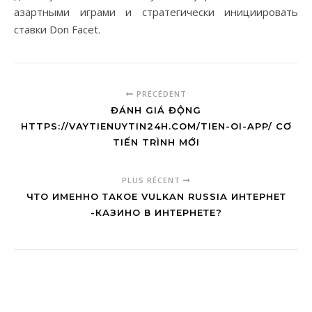
азартными играми и стратегически инициировать
ставки Don Facet.
PRÉCÉDENT
ĐÁNH GIÁ ĐỘNG
HTTPS://VAYTIENUYTIN24H.COM/TIEN-OI-APP/ CƠ
TIẾN TRÌNH MỚI
PLUS RÉCENT
ЧТО ИМЕННО ТАКОЕ VULKAN RUSSIA ИНТЕРНЕТ
-КАЗИНО В ИНТЕРНЕТЕ?