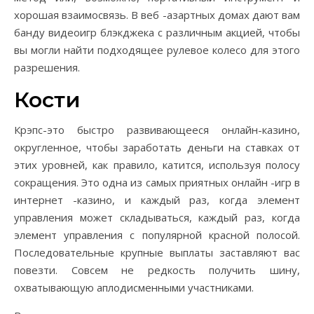
хорошая взаимосвязь. В веб -азартных домах дают вам
банду видеоигр блэкджека с различным акцией, чтобы
вы могли найти подходящее рулевое колесо для этого
разрешения.
Кости
Крэпс-это быстро развивающееся онлайн-казино,
округленное, чтобы заработать деньги на ставках от
этих уровней, как правило, катится, используя полосу
сокращения. Это одна из самых приятных онлайн -игр в
интернет -казино, и каждый раз, когда элемент
управления может складываться, каждый раз, когда
элемент управления с популярной красной полосой.
Последовательные крупные выплаты заставляют вас
повезти. Совсем не редкость получить шину,
охватывающую аплодисменными участниками.