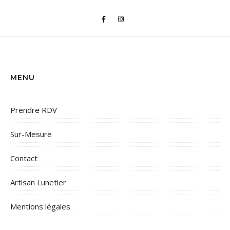
MENU
Prendre RDV
Sur-Mesure
Contact
Artisan Lunetier
Mentions légales