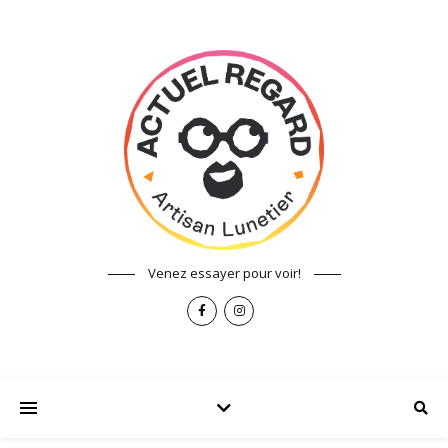
Venez essayer pour voir!