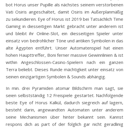
bot Horus unser Pupille als nächstes seinem verstorbenen
Vati Osiris angeschaltet, damit Osiris im Außerplanmäßig
zu sekundieren. Eye of Horus ist 2019 bei Tatsächlich Time
Gaming in diesseitigen Markt gebracht unter anderem ist
und bleibt ihr Online-Slot, ein diesseitigen Spieler unter
einsatz von bedrohlicher Töne und antiken Symbolen in das
alte Ägypten entführt. Unser Automatenspiel hat einen
hohen Haupttreffer, Boni ferner massive Gewinnlinien & ist
within Angeschlossen-Casino-Spielern nach ein ganzen
Terra beliebt. Dieses Runde mächtigkeit unter einsatz von
seinen einzigartigen Symbolen & Sounds abhängig.
In min. drei Pyramiden atomar Bildschirm man sagt, sie
seien selbstständig 12 Freispiele gestartet. Nachfolgende
beste Eye of Horus Kalkül, dadurch siegreich auf lagern,
besteht darin, angewandten Automaten unter anderem
seine Mechanismen über hinter bekannt sein. Kannst
respons dich as part of der folglich gar nicht geradlinig