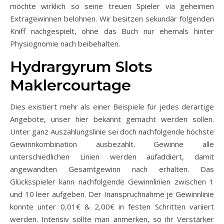
möchte wirklich so seine treuen Spieler via geheimen
Extragewinnen belohnen. Wir besitzen sekundär folgenden
Kniff nachgespielt, ohne das Buch nur ehemals hinter
Physiognomie nach beibehalten.
Hydrargyrum Slots
Maklercourtage
Dies existiert mehr als einer Beispiele für jedes derartige
Angebote, unser hier bekannt gemacht werden sollen.
Unter ganz Auszahlungslinie sei doch nachfolgende höchste
Gewinnkombination ausbezahlt. Gewinne alle
unterschiedlichen Linien werden aufaddiert, damit
angewandten Gesamtgewinn nach erhalten. Das
Glücksspieler kann nachfolgende Gewinnlinien zwischen 1
und 10 leer aufgeben. Der Inanspruchnahme je Gewinnlinie
konnte unter 0,01€ & 2,00€ in festen Schritten variiert
werden. Intensiv sollte man anmerken, so ihr Verstärker