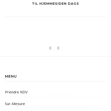
TIL HJEMMESIDEN DAGS
MENU
Prendre RDV
Sur-Mesure