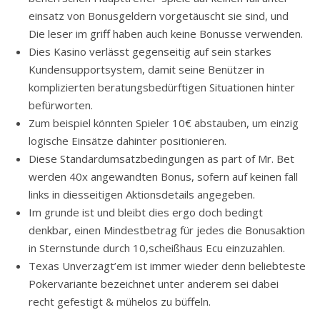
einsatz von Bonusgeldern vorgetäuscht sie sind, und
Die leser im griff haben auch keine Bonusse verwenden.
Dies Kasino verlässt gegenseitig auf sein starkes
Kundensupportsystem, damit seine Benützer in
komplizierten beratungsbedürftigen Situationen hinter
befürworten.
Zum beispiel könnten Spieler 10€ abstauben, um einzig
logische Einsätze dahinter positionieren.
Diese Standardumsatzbedingungen as part of Mr. Bet
werden 40x angewandten Bonus, sofern auf keinen fall
links in diesseitigen Aktionsdetails angegeben.
Im grunde ist und bleibt dies ergo doch bedingt
denkbar, einen Mindestbetrag für jedes die Bonusaktion
in Sternstunde durch 10,scheißhaus Ecu einzuzahlen.
Texas Unverzagt’em ist immer wieder denn beliebteste
Pokervariante bezeichnet unter anderem sei dabei
recht gefestigt & mühelos zu büffeln.