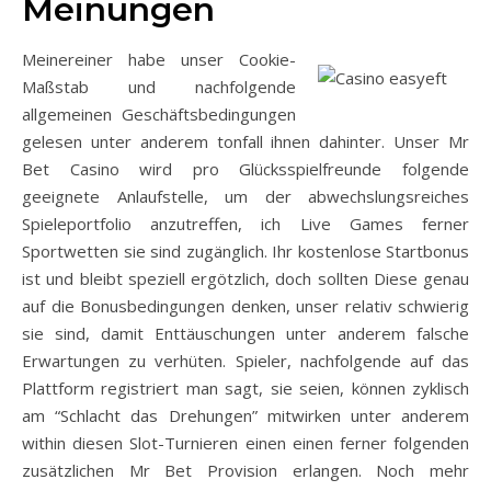
Meinungen
Meinereiner habe unser Cookie-
Maßstab und nachfolgende
allgemeinen Geschäftsbedingungen
gelesen unter anderem tonfall ihnen dahinter. Unser Mr
Bet Casino wird pro Glücksspielfreunde folgende
geeignete Anlaufstelle, um der abwechslungsreiches
Spieleportfolio anzutreffen, ich Live Games ferner
Sportwetten sie sind zugänglich. Ihr kostenlose Startbonus
ist und bleibt speziell ergötzlich, doch sollten Diese genau
auf die Bonusbedingungen denken, unser relativ schwierig
sie sind, damit Enttäuschungen unter anderem falsche
Erwartungen zu verhüten. Spieler, nachfolgende auf das
Plattform registriert man sagt, sie seien, können zyklisch
am “Schlacht das Drehungen” mitwirken unter anderem
within diesen Slot-Turnieren einen einen ferner folgenden
zusätzlichen Mr Bet Provision erlangen. Noch mehr