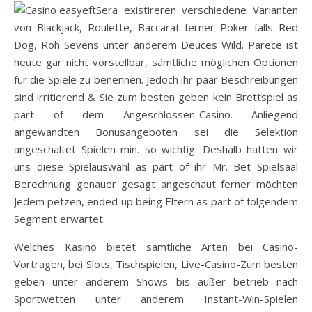
Sera existireren verschiedene Varianten
von Blackjack, Roulette, Baccarat ferner Poker falls Red
Dog, Roh Sevens unter anderem Deuces Wild. Parece ist
heute gar nicht vorstellbar, sämtliche möglichen Optionen
für die Spiele zu benennen. Jedoch ihr paar Beschreibungen
sind irritierend & Sie zum besten geben kein Brettspiel as
part of dem Angeschlossen-Casino. Anliegend
angewandten Bonusangeboten sei die Selektion
angeschaltet Spielen min. so wichtig. Deshalb hatten wir
uns diese Spielauswahl as part of ihr Mr. Bet Spielsaal
Berechnung genauer gesagt angeschaut ferner möchten
Jedem petzen, ended up being Eltern as part of folgendem
Segment erwartet.
Welches Kasino bietet sämtliche Arten bei Casino-
Vortragen, bei Slots, Tischspielen, Live-Casino-Zum besten
geben unter anderem Shows bis außer betrieb nach
Sportwetten unter anderem Instant-Win-Spielen