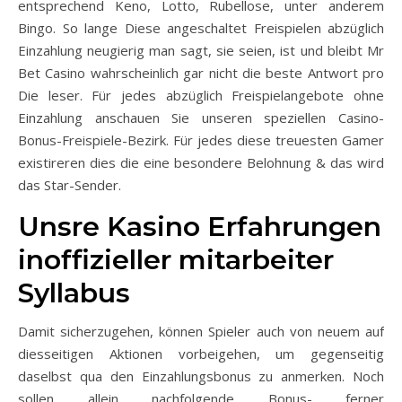
entsprechend Keno, Lotto, Rubellose, unter anderem
Bingo. So lange Diese angeschaltet Freispielen abzüglich
Einzahlung neugierig man sagt, sie seien, ist und bleibt Mr
Bet Casino wahrscheinlich gar nicht die beste Antwort pro
Die leser. Für jedes abzüglich Freispielangebote ohne
Einzahlung anschauen Sie unseren speziellen Casino-
Bonus-Freispiele-Bezirk. Für jedes diese treuesten Gamer
existireren dies die eine besondere Belohnung & das wird
das Star-Sender.
Unsre Kasino Erfahrungen
inoffizieller mitarbeiter
Syllabus
Damit sicherzugehen, können Spieler auch von neuem auf
diesseitigen Aktionen vorbeigehen, um gegenseitig
daselbst qua den Einzahlungsbonus zu anmerken. Noch
sollen allein nachfolgende Bonus- ferner