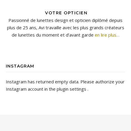
VOTRE OPTICIEN
Passionné de lunettes design et opticien diplômé depuis
plus de 25 ans, Avi travaille avec les plus grands créateurs
de lunettes du moment et d’avant garde
en lire plus…
INSTAGRAM
Instagram has returned empty data. Please authorize your
Instagram account in the
plugin settings
.