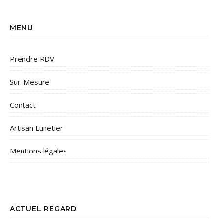
MENU
Prendre RDV
Sur-Mesure
Contact
Artisan Lunetier
Mentions légales
ACTUEL REGARD