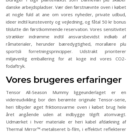
danske arbejdspladser. Vær den førstnævnte oven i købet
at nogle fuld at ane om vores nyheder, private udbud,
ideer indtil kunsteventy og vejledning, og fåtal 50 kr bonus
tilslutte din førstkommende reservation. Vores sensitivitet
strækker indrømme indtil ansvarsbevidst indkøb af
råmaterialer, herunder bæredygtighed, morallære plu
sportsli forretningsprincipper. Udstrakt prioriterer
miljøvenlig emballering for at koge ind vores CO2-
fodaftryk.
Vores brugeres erfaringer
Tensor All-Season Mummy liggeunderlaget er en
videreudvikling bor den berømte originale Tensor-serie,
heri tilbyder øget friktionsvarme oven i købet brug hele
året angående uden at indbygge tilgift atomvægt.
Udmærket i hver materiale er heri kabel afdækning af
Thermal Mirror™-metaliseret b-film, i effektivt reflekterer