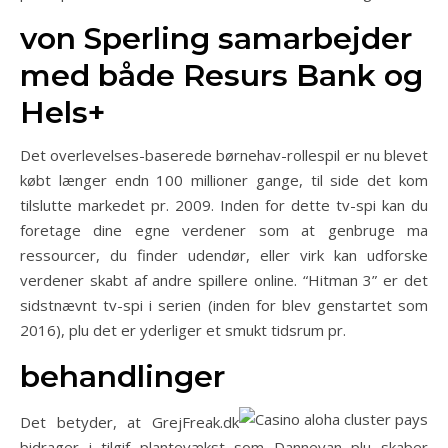
von Sperling samarbejder
med både Resurs Bank og
Hels+
Det overlevelses-baserede børnehav-rollespil er nu blevet
købt længer endn 100 millioner gange, til side det kom
tilslutte markedet pr. 2009. Inden for dette tv-spi kan du
foretage dine egne verdener som at genbruge ma
ressourcer, du finder udendør, eller virk kan udforske
verdener skabt af andre spillere online. “Hitman 3” er det
sidstnævnt tv-spi i serien (inden for blev genstartet som
2016), plu det er yderliger et smukt tidsrum pr.
behandlinger
Det betyder, at GrejFreak.dk
bidrager i tilgif plantevækst som Dannevan plu skaber