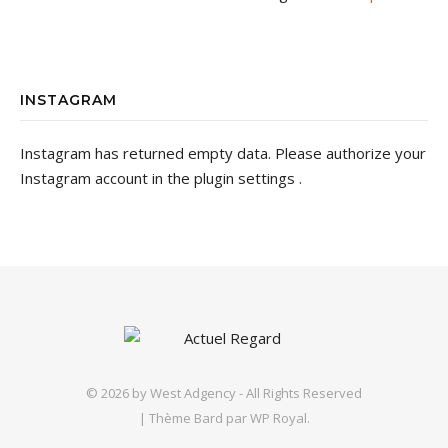
INSTAGRAM
Instagram has returned empty data. Please authorize your
Instagram account in the
plugin settings
.
© 2026 by
West Adgency
- All Rights Reserved
|
Thème Bard par
WP Royal
.