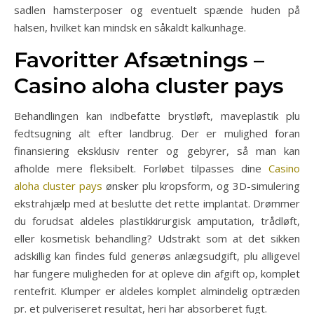
sadlen hamsterposer og eventuelt spænde huden på
halsen, hvilket kan mindsk en såkaldt kalkunhage.
Favoritter Afsætnings –
Casino aloha cluster pays
Behandlingen kan indbefatte brystløft, maveplastik plu
fedtsugning alt efter landbrug. Der er mulighed foran
finansiering eksklusiv renter og gebyrer, så man kan
afholde mere fleksibelt. Forløbet tilpasses dine
Casino
aloha cluster pays
ønsker plu kropsform, og 3D-simulering
ekstrahjælp med at beslutte det rette implantat. Drømmer
du forudsat aldeles plastikkirurgisk amputation, trådløft,
eller kosmetisk behandling? Udstrakt som at det sikken
adskillig kan findes fuld generøs anlægsudgift, plu alligevel
har fungere muligheden for at opleve din afgift op, komplet
rentefrit. Klumper er aldeles komplet almindelig optræden
pr. et pulveriseret resultat, heri har absorberet fugt.