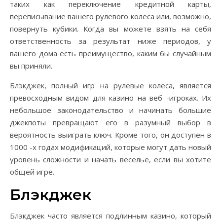
таких как переключение кредитной карты,
переписывание вашего рулевого колеса или, возможно,
повернуть кубики. Когда вы можете взять на себя
ответственность за результат ниже периодов, у
вашего дома есть преимущество, каким бы случайным
вы приняли.
Блэкджек, полный игр на рулевые колеса, является
превосходным видом для казино на веб -игроках. Их
небольшое законодательство и начинать большие
джекпоты превращают его в разумный выбор в
вероятность выиграть ключ. Кроме того, он доступен в
1000 -х годах модификаций, которые могут дать новый
уровень сложности и начать веселье, если вы хотите
общей игре.
Блэкджек
Блэкджек часто является подлинным казино, который