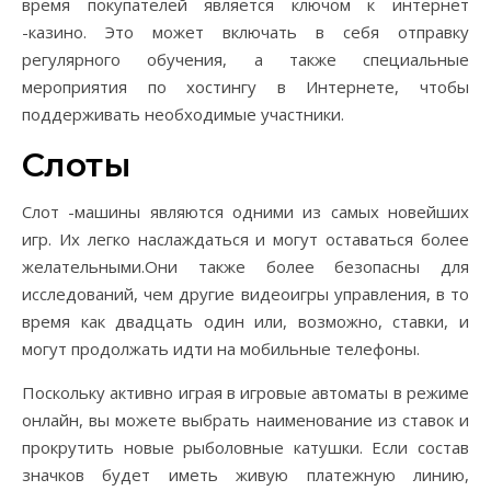
время покупателей является ключом к интернет
-казино.
Это может включать в себя отправку
регулярного обучения, а также специальные
мероприятия по хостингу в Интернете, чтобы
поддерживать необходимые участники.
Слоты
Слот -машины являются одними из самых новейших
игр. Их легко наслаждаться и могут оставаться более
желательными.Они также более безопасны для
исследований, чем другие видеоигры управления, в то
время как двадцать один или, возможно, ставки, и
могут продолжать идти на мобильные телефоны.
Поскольку активно играя в игровые автоматы в режиме
онлайн, вы можете выбрать наименование из ставок и
прокрутить новые рыболовные катушки. Если состав
значков будет иметь живую платежную линию,