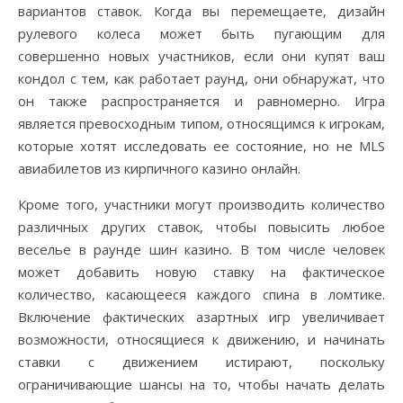
вариантов ставок. Когда вы перемещаете, дизайн
рулевого колеса может быть пугающим для
совершенно новых участников, если они купят ваш
кондол с тем, как работает раунд, они обнаружат, что
он также распространяется и равномерно. Игра
является превосходным типом, относящимся к игрокам,
которые хотят исследовать ее состояние, но не MLS
авиабилетов из кирпичного казино онлайн.
Кроме того, участники могут производить количество
различных других ставок, чтобы повысить любое
веселье в раунде шин казино. В том числе человек
может добавить новую ставку на фактическое
количество, касающееся каждого спина в ломтике.
Включение фактических азартных игр увеличивает
возможности, относящиеся к движению, и начинать
ставки с движением истирают, поскольку
ограничивающие шансы на то, чтобы начать делать