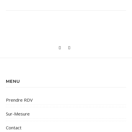
MENU
Prendre RDV
Sur-Mesure
Contact