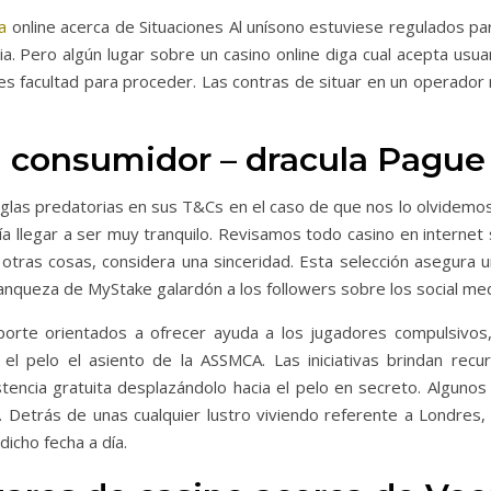
a
online acerca de Situaciones Al uní­sono estuviese regulados par
. Pero algún lugar sobre un casino online diga cual acepta usua
ales facultad para proceder. Las contras de situar en un operado
l consumidor – dracula Pague
eglas predatorias en sus T&Cs en el caso de que nos lo olvidemos
­a llegar a ser muy tranquilo. Revisamos todo casino en interne
otras cosas, considera una sinceridad. Esta selección asegura u
queza de MyStake galardón a los followers sobre los social med
orte orientados a ofrecer ayuda a los jugadores compulsivos,
el pelo el asiento de la ASSMCA. Las iniciativas brindan recu
tencia gratuita desplazándolo hacia el pelo en secreto. Algunos
 Detrás de unas cualquier lustro viviendo referente a Londres
icho fecha a día.