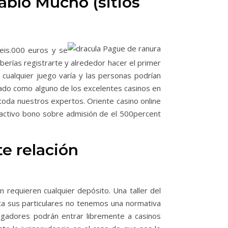
ablo Mucho (sitios
eis.000 euros y se
erías registrarte y alrededor hacer el primer
 cualquier juego varía y las personas podrían
dado como alguno de los excelentes casinos en
toda nuestros expertos. Oriente casino online
tractivo bono sobre admisión de el 500percent
e relación
 requieren cualquier depósito. Una taller del
ta sus particulares no tenemos una normativa
jugadores podrán entrar libremente a casinos