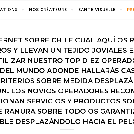
ÉATIONS
NOS CRÉATEURS
SANTÉ VISUELLE
PR
TERNET SOBRE CHILE CUAL AQUÍ O
ROS Y LLEVAN UN TEJIDO JOVIALES
TILIZAR NUESTRO TOP DIEZ OPERA
 DEL MUNDO ADONDE HALLARÁS CA
ITERIOS SOBRE MEDIDA DESPLAZÁ
ÓN. LOS NOVIOS OPERADORES REC
IONAN SERVICIOS Y PRODUCTOS SO
E RANURA SOBRE TODO OS GARANTI
ABLE DESPLAZÁNDOLO HACIA EL PEL