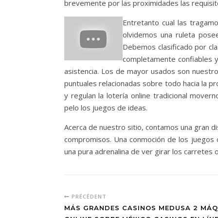
brevemente por las proximidades las requisi
Entretanto cual las tragam
olvidemos una ruleta pose
Debemos clasificado por cla
completamente confiables y
asistencia. Los de mayor usados son nuestro 
puntuales relacionadas sobre todo hacia la pr
y regulan la lotería online tradicional move
pelo los juegos de ideas.
Acerca de nuestro sitio, contamos una gran d
compromisos. Una conmoción de los juegos o
una pura adrenalina de ver girar los carretes o 
PRÉCÉDENT
MÁS GRANDES CASINOS MEDUSA 2 MÁ