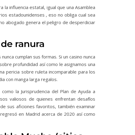
a la influencia estatal, igual que una Asamblea
rios estadounidenses , eso no obliga cual sea
r no abogado genera el peligro de desperdiciar
 de ranura
 nunca cumplan sus formas. Si un casino nunca
t sobre profundidad así­ como le asignamos una
na pericia sobre ruleta incomparable para los
ia con manga larga regalos.
 como la Jurisprudencia del Plan de Ayuda a
rsos valiosos de quienes enfrentan desafíos
 de sus aficiones favoritos, también examinar
, regresó en Madrid acerca de 2020 así­ como