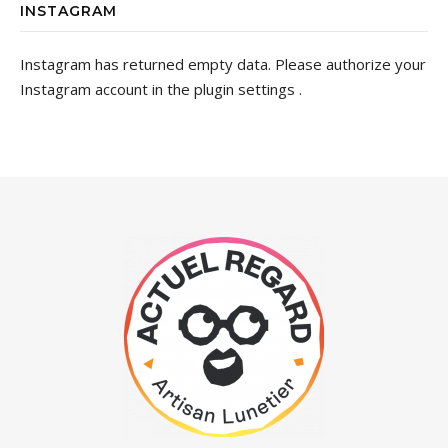
INSTAGRAM
Instagram has returned empty data. Please authorize your
Instagram account in the
plugin settings
.