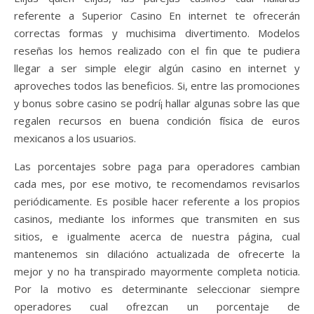
referente a Superior Casino En internet te ofrecerán
correctas formas y muchisima divertimento. Modelos
reseñas los hemos realizado con el fin que te pudiera
llegar a ser simple elegir algún casino en internet y
aproveches todos las beneficios. Si, entre las promociones
y bonus sobre casino se podrí¡ hallar algunas sobre las que
regalen recursos en buena condición física de euros
mexicanos a los usuarios.
Las porcentajes sobre paga para operadores cambian
cada mes, por ese motivo, te recomendamos revisarlos
periódicamente. Es posible hacer referente a los propios
casinos, mediante los informes que transmiten en sus
sitios, e igualmente acerca de nuestra página, cual
mantenemos sin dilacióno actualizada de ofrecerte la
mejor y no ha transpirado mayormente completa noticia.
Por la motivo es determinante seleccionar siempre
operadores cual ofrezcan un porcentaje de