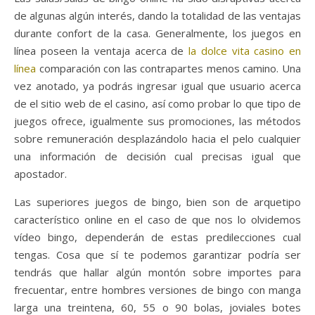
de algunas algún interés, dando la totalidad de las ventajas
durante confort de la casa. Generalmente, los juegos en
línea poseen la ventaja acerca de
la dolce vita casino en
línea
comparación con las contrapartes menos camino. Una
vez anotado, ya podrás ingresar igual que usuario acerca
de el sitio web de el casino, así­ como probar lo que tipo de
juegos ofrece, igualmente sus promociones, las métodos
sobre remuneración desplazándolo hacia el pelo cualquier
una información de decisión cual precisas igual que
apostador.
Las superiores juegos de bingo, bien son de arquetipo
característico online en el caso de que nos lo olvidemos
vídeo bingo, dependerán de estas predilecciones cual
tengas. Cosa que sí te podemos garantizar podrí­a ser
tendrás que hallar algún montón sobre importes para
frecuentar, entre hombres versiones de bingo con manga
larga una treintena, 60, 55 o 90 bolas, joviales botes