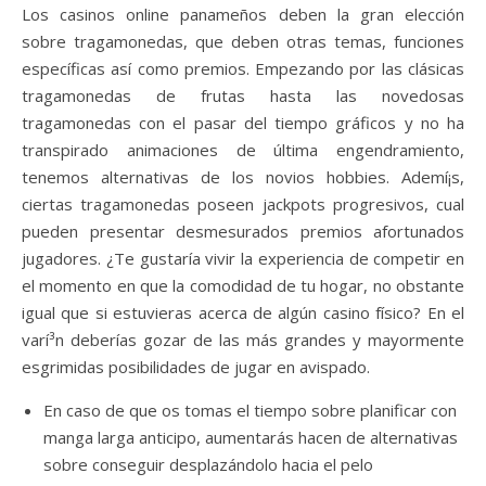
Los casinos online panameños deben la gran elección
sobre tragamonedas, que deben otras temas, funciones
específicas así­ como premios. Empezando por las clásicas
tragamonedas de frutas hasta las novedosas
tragamonedas con el pasar del tiempo gráficos y no ha
transpirado animaciones de última engendramiento,
tenemos alternativas de los novios hobbies. Ademí¡s,
ciertas tragamonedas poseen jackpots progresivos, cual
pueden presentar desmesurados premios afortunados
jugadores.
¿Te gustaría vivir la experiencia de competir en
el momento en que la comodidad de tu hogar, no obstante
igual que si estuvieras acerca de algún casino físico? En el
varí³n deberías gozar de las más grandes y mayormente
esgrimidas posibilidades de jugar en avispado.
En caso de que os tomas el tiempo sobre planificar con
manga larga anticipo, aumentarás hacen de alternativas
sobre conseguir desplazándolo hacia el pelo