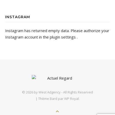
INSTAGRAM
Instagram has returned empty data. Please authorize your
Instagram account in the
plugin settings
.
© 2026 by
West Adgency
- All Rights Reserved
|
Thème Bard par
WP Royal
.