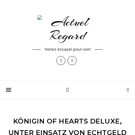
Venez essayer pour voir!
KÖNIGIN OF HEARTS DELUXE,
UNTER EINSATZ VON ECHTGELD