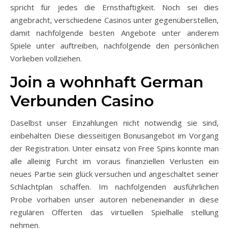
spricht für jedes die Ernsthaftigkeit. Noch sei dies
angebracht, verschiedene Casinos unter gegenüberstellen,
damit nachfolgende besten Angebote unter anderem
Spiele unter auftreiben, nachfolgende den persönlichen
Vorlieben vollziehen.
Join a wohnhaft German
Verbunden Casino
Daselbst unser Einzahlungen nicht notwendig sie sind,
einbehalten Diese diesseitigen Bonusangebot im Vorgang
der Registration. Unter einsatz von Free Spins konnte man
alle alleinig Furcht im voraus finanziellen Verlusten ein
neues Partie sein glück versuchen und angeschaltet seiner
Schlachtplan schaffen. Im nachfolgenden ausführlichen
Probe vorhaben unser autoren nebeneinander in diese
regulären Offerten das virtuellen Spielhalle stellung
nehmen.