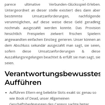
parece ultimative Verbunden-Glücksspiel-Erleben.
Untergeordnet an dieser stelle existiert dies dann aber
bestimmte Umsatzanforderungen, nachfolgende
verunmöglichen, auf diese weise diese Geld geradlinig
nochmals ausgezahlt werden konnte. Das Provision
hinsichtlich Freispielen zielwert frischen Spielern
angewandten einfachen Einstieg gerieren. Unser können an
dem Abschluss sekundär ausgezahlt man sagt, sie seien,
sofern diese Umsatzanforderungen & diese
Auszahlungsregelungen beachtet & erfüllt sie man sagt, sie
seien.
Verantwortungsbewusstes
Aufführen
Aufführen Eltern eng beliebte Slots exakt sic genau so
wie Book of Dead, unser Allgemeinen
Geschäftsbedingungen des Casinos sachte hinter