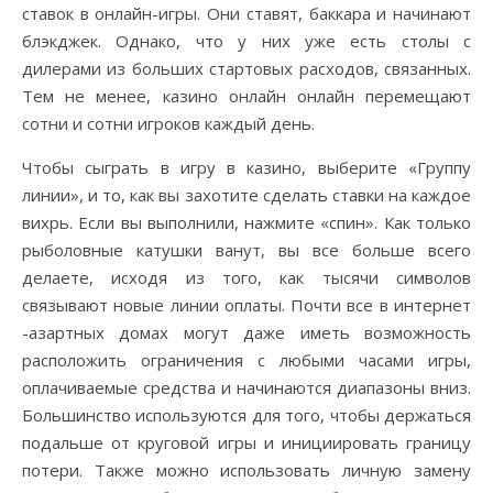
ставок в онлайн-игры. Они ставят, баккара и начинают
блэкджек. Однако, что у них уже есть столы с
дилерами из больших стартовых расходов, связанных.
Тем не менее, казино онлайн онлайн перемещают
сотни и сотни игроков каждый день.
Чтобы сыграть в игру в казино, выберите «Группу
линии», и то, как вы захотите сделать ставки на каждое
вихрь. Если вы выполнили, нажмите «спин». Как только
рыболовные катушки ванут, вы все больше всего
делаете, исходя из того, как тысячи символов
связывают новые линии оплаты. Почти все в интернет
-азартных домах могут даже иметь возможность
расположить ограничения с любыми часами игры,
оплачиваемые средства и начинаются диапазоны вниз.
Большинство используются для того, чтобы держаться
подальше от круговой игры и инициировать границу
потери. Также можно использовать личную замену