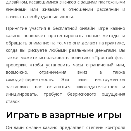
дизайном, касающимися значков с вашими платежными
лининами или живыми в отношении рассеяний и
начинать необузданные иконы.
Принятие участия в бесплатной онлайн -игре казино
казино позволяет протестировать новые методы и
обращать внимание на то, что они делают на практике,
когда вы рискуете любыми реальными деньгами. Вы
также можете использовать позицию «Простой факт
проверки, чтобы установить часы ограничений или,
возможно, ограничения вниз, а также
самодифферентность. Эти типы инструментов
заставляют вас оставаться законодательством и
инициировать, требуют безрискового ощущения
ставок.
Играть в азартные игры
Он-лайн онлайн-казино предлагает степень контроля