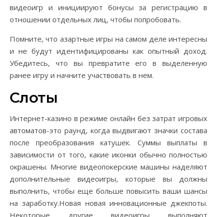
видеоигр и инициируют бонусы за регистрацию в
отношении отдельных лиц, чтобы попробовать.
Помните, что азартные игры на самом деле интересны
и не будут идентифицированы как опытный доход.
Убедитесь, что вы превратите его в выделенную
ранее игру и начните участвовать в нем.
Слоты
Интернет-казино в режиме онлайн без затрат игровых
автоматов-это раунд, когда выдвигают значки состава
после преобразования катушек. Суммы выплаты в
зависимости от того, какие иконки обычно полностью
окрашены. Многие видеопокерские машины наделяют
дополнительные видеоигры, которые вы должны
выполнить, чтобы еще больше повысить ваши шансы
на заработку.Новая новая инновационные джекпоты.
Некоторые другие видеоигры выполняют