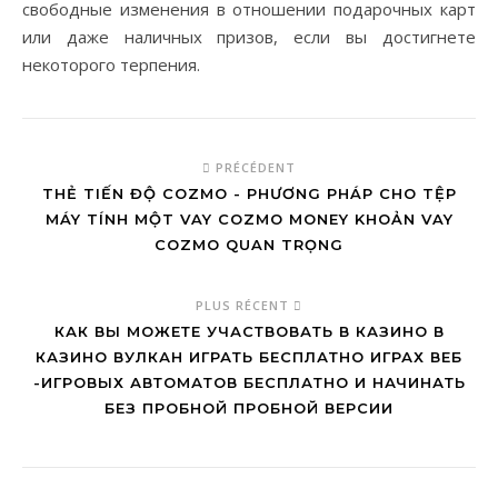
свободные изменения в отношении подарочных карт
или даже наличных призов, если вы достигнете
некоторого терпения.
PRÉCÉDENT
THẺ TIẾN ĐỘ COZMO - PHƯƠNG PHÁP CHO TỆP
MÁY TÍNH MỘT VAY COZMO MONEY KHOẢN VAY
COZMO QUAN TRỌNG
PLUS RÉCENT
КАК ВЫ МОЖЕТЕ УЧАСТВОВАТЬ В КАЗИНО В
КАЗИНО ВУЛКАН ИГРАТЬ БЕСПЛАТНО ИГРАХ ВЕБ
-ИГРОВЫХ АВТОМАТОВ БЕСПЛАТНО И НАЧИНАТЬ
БЕЗ ПРОБНОЙ ПРОБНОЙ ВЕРСИИ