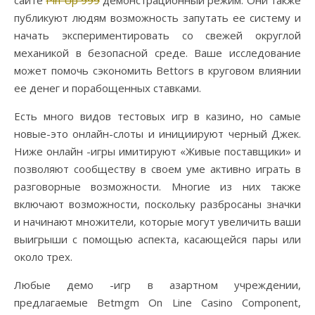
сайте
Pin Up 999
демонстрационный режим. Они также
публикуют людям возможность запутать ее систему и
начать экспериментировать со свежей округлой
механикой в ​​безопасной среде. Ваше исследование
может помочь сэкономить Bettors в круговом влиянии
ее денег и порабощенных ставками.
Есть много видов тестовых игр в казино, но самые
новые-это онлайн-слоты и инициируют черный Джек.
Ниже онлайн -игры имитируют «Живые поставщики» и
позволяют сообществу в своем уме активно играть в
разговорные возможности. Многие из них также
включают возможности, поскольку разбросаны значки
и начинают множители, которые могут увеличить ваши
выигрыши с помощью аспекта, касающейся пары или
около трех.
Любые демо -игр в азартном учреждении,
предлагаемые Betmgm On Line Casino Component,