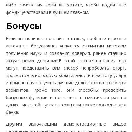
либо изменения, если вы хотите, чтобы подлинные
фонды участвовали в лучшем плавном.
Бонусы
Если вы новичок в онлайн -ставках, пробные игровые
автоматы, безусловно, являются отличным методом
получения науки и создания доверия, ранее ставших
актуальными деньгами.В этой статье названия игр
могут представить вам способ попробовать спорт,
просмотреть их особую волатильность и частоту удара
и помочь вам получить лучшие долгосрочные размеры
вариантов. Кроме того, они способны проверить
бонусные функции и не начинать никаких затрат на
движение, чтобы узнать, если они также подходят для
банка.
Другим включающим демонстрационные видео
-покерные машины является то, что они могут помочь