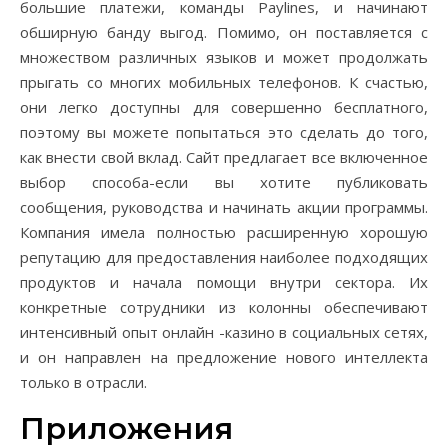
большие платежи, команды Paylines, и начинают
обширную банду выгод. Помимо, он поставляется с
множеством различных языков и может продолжать
прыгать со многих мобильных телефонов. К счастью,
они легко доступны для совершенно бесплатного,
поэтому вы можете попытаться это сделать до того,
как внести свой вклад. Сайт предлагает все включенное
выбор способа-если вы хотите публиковать
сообщения, руководства и начинать акции программы.
Компания имела полностью расширенную хорошую
репутацию для предоставления наиболее подходящих
продуктов и начала помощи внутри сектора. Их
конкретные сотрудники из колонны обеспечивают
интенсивный опыт онлайн -казино в социальных сетях,
и он направлен на предложение нового интеллекта
только в отрасли.
Приложения