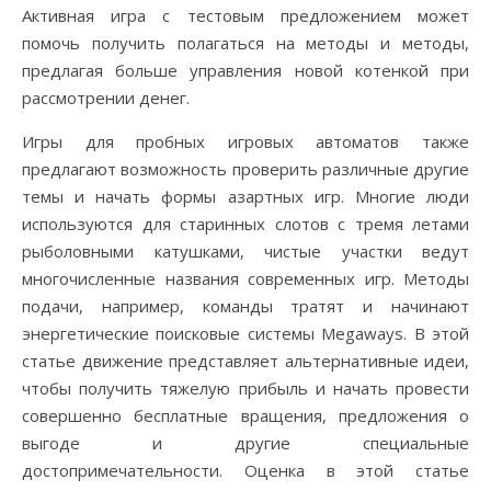
Активная игра с тестовым предложением может
помочь получить полагаться на методы и методы,
предлагая больше управления новой котенкой при
рассмотрении денег.
Игры для пробных игровых автоматов также
предлагают возможность проверить различные другие
темы и начать формы азартных игр. Многие люди
используются для старинных слотов с тремя летами
рыболовными катушками, чистые участки ведут
многочисленные названия современных игр. Методы
подачи, например, команды тратят и начинают
энергетические поисковые системы Megaways. В этой
статье движение представляет альтернативные идеи,
чтобы получить тяжелую прибыль и начать провести
совершенно бесплатные вращения, предложения о
выгоде и другие специальные
достопримечательности. Оценка в этой статье