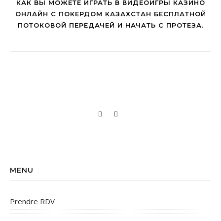
КАК ВЫ МОЖЕТЕ ИГРАТЬ В ВИДЕОИГРЫ КАЗИНО
ОНЛАЙН С ПОКЕРДОМ КАЗАХСТАН БЕСПЛАТНОЙ
ПОТОКОВОЙ ПЕРЕДАЧЕЙ И НАЧАТЬ С ПРОТЕЗА.
MENU
Prendre RDV