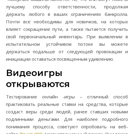
лучшему способу ответственности, продолжая
держать любого в ваших ограничениях банкролла.
Почти все необходимы для новичков, на которых
влияет сокращение пути, а также пытается получить
свой первоначальный инвентарь. При выявлении в
испытательном устойчивом потоке вы можете
держаться подальше от следующей провокации и
инициации оставаться посвященным удивлению.
Видеоигры
открываются
Тестирование онлайн -игры – отличный способ
практиковать реальные ставки на средства, которые
создаст веры среди людей, ранее ставших новыми
подлинными деньгами. Для наиболее подробного
понимания процесса, советуют опробовать на веб-