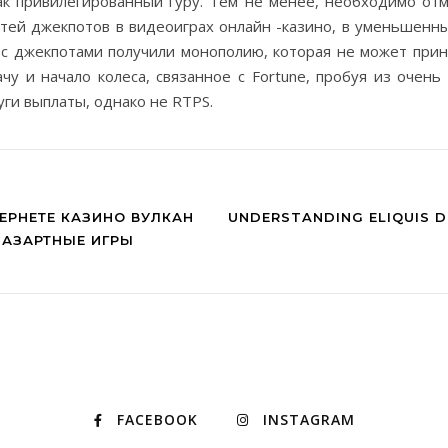
к привилегированный гуру. Тем не менее, необходимо отм
стей джекпотов в видеоиграх онлайн -казино, в уменьшенн
с джекпотами получили монополию, которая не может прин
у и начало колеса, связанное с Fortune, пробуя из очень
ги выплаты, однако не RTPS.
ЕРНЕТЕ КАЗИНО ВУЛКАН
UNDERSTANDING ELIQUIS DO
 АЗАРТНЫЕ ИГРЫ
FACEBOOK
INSTAGRAM