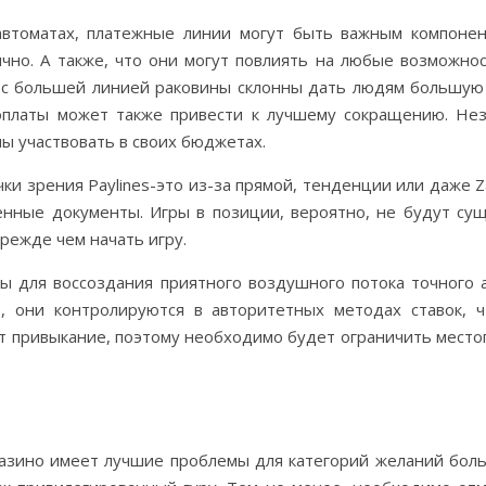
 автоматах, платежные линии могут быть важным компонен
ычно. А также, что они могут повлиять на любые возможн
с большей линией раковины склонны дать людям большую 
оплаты может также привести к лучшему сокращению. Неза
ны участвовать в своих бюджетах.
 зрения Paylines-это из-за прямой, тенденции или даже Za
нные документы. Игры в позиции, вероятно, не будут сущ
режде чем начать игру.
ы для воссоздания приятного воздушного потока точного а
ю, они контролируются в авторитетных методах ставок, 
т привыкание, поэтому необходимо будет ограничить местоп
азино имеет лучшие проблемы для категорий желаний боль