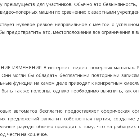
 преимуществ для участников. Обычно это безымянность, 
 видео-покерных машин по сравнению с азартными учрежден
ествует нулевое резкое неправильное с мечтой о успешно
бы предотвратить это, местоположение все ограничения в 
ИЗМЕНЕНИЯ В интернет -видео -покерных машинах. Раз
 Они могли бы обладать бесплатными повторными запися
ные функции на самом деле приводят к конкретным смесям 
 быть так же полезны, однако необходимо выяснить, как он
вых автоматов бесплатно предоставляет сферическая сф
тих предложений заплатит собственная партия, создание
льные раунды обычно приводят к тому, что на рыбацких к
од чести на кошечке.