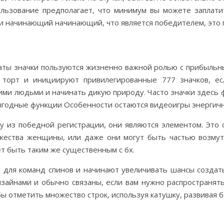
ользование предполагает, что минимум вы можете заплати
 и начинающий начинающий, что является победителем, это 
аты значки пользуются жизненно важной ролью с прибыльн
й торт и инициируют привилегированные 777 значков, е
ими людьми и начинать дикую природу. Часто значки здесь
ыгодные функции Особенности остаются видеоигры энергичн
у из победной регистрации, они являются элементом. Эт
жества женщины, или даже они могут быть частью возму
т быть таким же существенным с 6x.
 для команд спинов и начинают увеличивать шансы создат
айнами и обычно связаны, если вам нужно распространят
обы отметить множество строк, используя катушку, развивая