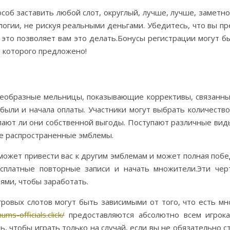
об заставить любой слот, округлый, лучше, лучше, заметно
огии, не рискуя реальными деньгами. Убедитесь, что вы пр
и это позволяет вам это делать.Бонусы регистрации могут 
з которого предложено!
еобразные мельницы, показывающие коррективы, связанные
были и начала оплаты. Участники могут выбрать количество
желают ли они собственной выгоды. Поступают различные ви
е распространенные эмблемы.
 может привести вас к другим эмблемам и может полная поб
есплатные повторные записи и начать множители.Эти чер
ями, чтобы заработать.
ровых слотов могут быть зависимыми от того, что есть мн
ums-officials.click/
предоставляются абсолютно всем игрок
, чтобы играть только на случай, если вы не обязательно с