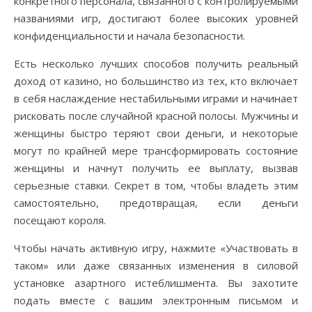
конкретного персонала, связанного с контролируемыми
названиями игр, достигают более высоких уровней
конфиденциальности и начала безопасности.
Есть несколько лучших способов получить реальный
доход от казино, но большинство из тех, кто включает
в себя наслаждение нестабильными играми и начинает
рисковать после случайной красной полосы. Мужчины и
женщины быстро теряют свои деньги, и некоторые
могут по крайней мере трансформировать состояние
женщины и начнут получить ее выплату, вызвав
серьезные ставки. Секрет в том, чтобы владеть этим
самостоятельно, предотвращая, если деньги
посещают короля.
Чтобы начать активную игру, нажмите «Участвовать в
таком» или даже связанных изменения в силовой
установке азартного истеблишмента. Вы захотите
подать вместе с вашим электронным письмом и