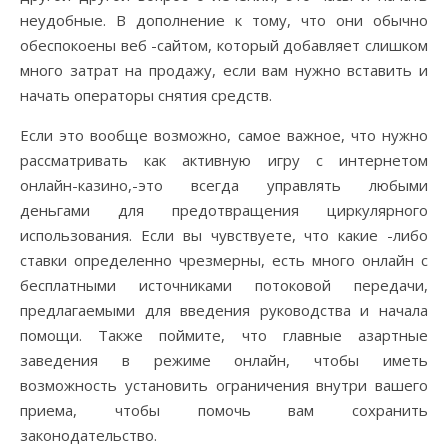
неудобные. В дополнение к тому, что они обычно
обеспокоены веб -сайтом, который добавляет слишком
много затрат на продажу, если вам нужно вставить и
начать операторы снятия средств.
Если это вообще возможно, самое важное, что нужно
рассматривать как активную игру с интернетом
онлайн-казино,-это всегда управлять любыми
деньгами для предотвращения циркулярного
использования. Если вы чувствуете, что какие -либо
ставки определенно чрезмерны, есть много онлайн с
бесплатными источниками потоковой передачи,
предлагаемыми для введения руководства и начала
помощи. Также поймите, что главные азартные
заведения в режиме онлайн, чтобы иметь
возможность установить ограничения внутри вашего
приема, чтобы помочь вам сохранить
законодательство.