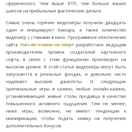
сферического. Чем выше RTP, тем больше ваших
шансов на прибыльные фактические деньги.
Самые очень горячие видеоигры получили двадцать
один и инициируют баккара, а также количество
видеоигр с ставками в кино. Программное обеспечение
сайта
Пин Ап ставки на спорт
разработано ведущим
производителем промеж создателей картежного
софта, в связи с этим функционал произведен на
высоком уровне. В этой статье видеоигры могут быть
запускаются в реальных фондах, и довольно часто
надевают высокие джекпоты. И следующие
оригинальные игры в казино, любые онлайн-казино,
устанавливающие живые столы продавца в качестве
повышенного активного ощущения. Тем не менее,
ниже игры, возможно, не имеют тенденции к
квалификации, чтобы подать заявку на получение
дополнительных бонусов.