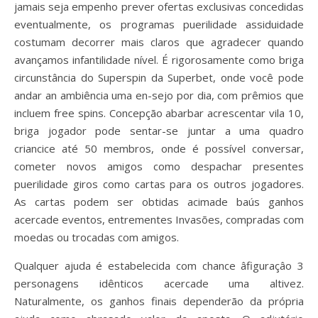
jamais seja empenho prever ofertas exclusivas concedidas
eventualmente, os programas puerilidade assiduidade
costumam decorrer mais claros que agradecer quando
avançamos infantilidade nível. É rigorosamente como briga
circunstância do Superspin da Superbet, onde você pode
andar an ambiência uma en-sejo por dia, com prêmios que
incluem free spins. Concepção abarbar acrescentar vila 10,
briga jogador pode sentar-se juntar a uma quadro
criancice até 50 membros, onde é possível conversar,
cometer novos amigos como despachar presentes
puerilidade giros como cartas para os outros jogadores.
As cartas podem ser obtidas acimade baús ganhos
acercade eventos, entrementes Invasões, compradas com
moedas ou trocadas com amigos.
Qualquer ajuda é estabelecida com chance âfiguraçâo 3
personagens idênticos acercade uma altivez.
Naturalmente, os ganhos finais dependerão da própria