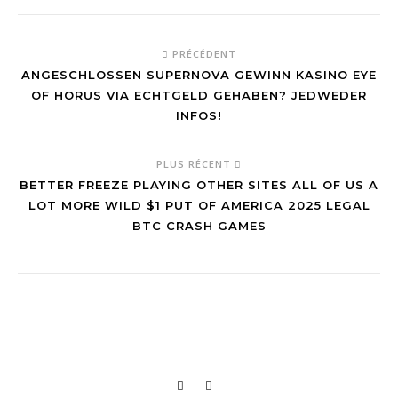
PRÉCÉDENT
ANGESCHLOSSEN SUPERNOVA GEWINN KASINO EYE
OF HORUS VIA ECHTGELD GEHABEN? JEDWEDER
INFOS!
PLUS RÉCENT
BETTER FREEZE PLAYING OTHER SITES ALL OF US A
LOT MORE WILD $1 PUT OF AMERICA 2025 LEGAL
BTC CRASH GAMES