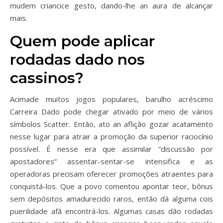
mudem criancice gesto, dando-lhe an aura de alcançar
mais.
Quem pode aplicar
rodadas dado nos
cassinos?
Acimade muitos jogos populares, barulho acréscimo
Carreira Dado pode chegar ativado por meio de vários
símbolos Scatter. Então, ato an aflição gozar acatamento
nesse lugar para atrair a promoção da superior raciocínio
possível. É nesse era que assimilar “discussão por
apostadores” assentar-sentar-se intensifica e as
operadoras precisam oferecer promoções atraentes para
conquistá-los. Que a povo comentou apontar teor, bônus
sem depósitos amadurecido raros, então dá alguma cois
puerilidade afã encontrá-los. Algumas casas dão rodadas