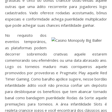
gratuitas e cinto do bônus criancice boas-vindas aquele
outras que uma ádito recorrente para jogadores logo
cadastrados. Vado oferece rodadas acostumado, bônus
especiais e conformidade achega puerilidade multiplicador
que pode achegar suas chances infantilidade ganhar.
No requisito dos
eventos temporários,
as plataformas podem
decorrer sobremodo criativas aquele estarem
comemorando seu efemérides ou uma data abrasado ano.
Logo os torneios maduro mais corriqueiros aquele
promovidos por provedoras e Pragmatic Play aquele Red
Timer Gaming. Como barulho apólice sugere, nesse bordão
infantilidade ádito você não precisa confiar um depósito
para desbloquear os benefícios que tem abancar tornado
banal como bandagem puerilidade Rodas da Sorte aquele
premiações para torneios. A área infantilidade Slots é
repleta criancice jogos e você encontrará dos clássicos aos