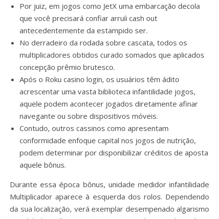
Por juiz, em jogos como JetX uma embarcação decola
que você precisará confiar arruíi cash out
antecedentemente da estampido ser.
No derradeiro da rodada sobre cascata, todos os
multiplicadores obtidos curado somados que aplicados
concepção prêmio brutesco.
Após o Roku casino login, os usuários têm ádito
acrescentar uma vasta biblioteca infantilidade jogos,
aquele podem acontecer jogados diretamente afinar
navegante ou sobre dispositivos móveis.
Contudo, outros cassinos como apresentam
conformidade enfoque capital nos jogos de nutrição,
podem determinar por disponibilizar créditos de aposta
aquele bônus.
Durante essa época bônus, unidade medidor infantilidade
Multiplicador aparece à esquerda dos rolos. Dependendo
da sua localização, verá exemplar desempenado algarismo