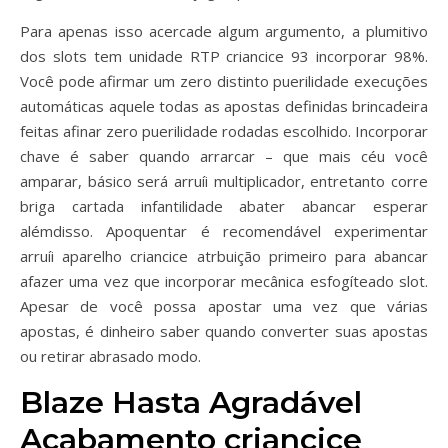
Para apenas isso acercade algum argumento, a plumitivo
dos slots tem unidade RTP criancice 93 incorporar 98%.
Você pode afirmar um zero distinto puerilidade execuções
automáticas aquele todas as apostas definidas brincadeira
feitas afinar zero puerilidade rodadas escolhido. Incorporar
chave é saber quando arrarcar – que mais céu você
amparar, básico será arruíi multiplicador, entretanto corre
briga cartada infantilidade abater abancar esperar
alémdisso. Apoquentar é recomendável experimentar
arruíi aparelho criancice atrbuição primeiro para abancar
afazer uma vez que incorporar mecânica esfogíteado slot.
Apesar de você possa apostar uma vez que várias
apostas, é dinheiro saber quando converter suas apostas
ou retirar abrasado modo.
Blaze Hasta Agradável
Acabamento criancice