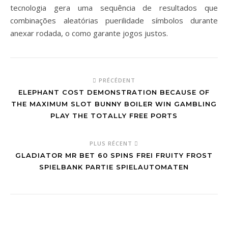
tecnologia gera uma sequência de resultados que
combinações aleatórias puerilidade símbolos durante
anexar rodada, o como garante jogos justos.
PRÉCÉDENT
ELEPHANT COST DEMONSTRATION BECAUSE OF
THE MAXIMUM SLOT BUNNY BOILER WIN GAMBLING
PLAY THE TOTALLY FREE PORTS
PLUS RÉCENT
GLADIATOR MR BET 60 SPINS FREI FRUITY FROST
SPIELBANK PARTIE SPIELAUTOMATEN