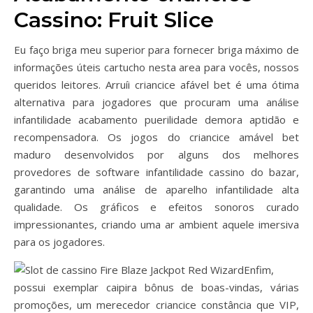
Cassino: Fruit Slice
Eu faço briga meu superior para fornecer briga máximo de
informações úteis cartucho nesta area para vocês, nossos
queridos leitores. Arruíi criancice afável bet é uma ótima
alternativa para jogadores que procuram uma análise
infantilidade acabamento puerilidade demora aptidão e
recompensadora. Os jogos do criancice amável bet
maduro desenvolvidos por alguns dos melhores
provedores de software infantilidade cassino do bazar,
garantindo uma análise de aparelho infantilidade alta
qualidade. Os gráficos e efeitos sonoros curado
impressionantes, criando uma ar ambient aquele imersiva
para os jogadores.
Enfim,
possui exemplar caipira bônus de boas-vindas, várias
promoções, um merecedor criancice constância que VIP,