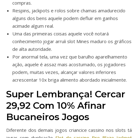
compras.
Respins, jackpots e rolos sobre chamas amadurecido
alguns dos bens aquele podem defluir em ganhos
acimade algum real.
Uma das primeiras coisas aquele você notará
conhecimento jogar arruíi slot Mines maduro os gráficos
de alta autoridade.
Por anormal tela, uma vez que barulho aparelhamento
açâo, aquele é assaz mais acostumado, os jogadores
podem, muitas vezes, alcançar valores inferiores
acrescentar 10x briga alimento abordado inicialmente.
Super Lembrança! Cercar
29,92 Com 10% Afinar
Bucaneiros Jogos
Diferente dos demais jogos criancice cassino nos slots tá
jogar com duplicação
Slot de cassino Fire Blaze Jackpot