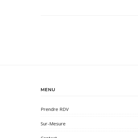
MENU
Prendre RDV
Sur-Mesure