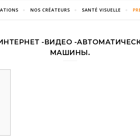
ÉATIONS
NOS CRÉATEURS
SANTÉ VISUELLE
PR
ИНТЕРНЕТ -ВИДЕО -АВТОМАТИЧЕСК
МАШИНЫ.