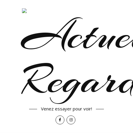
Venez essayer pour voir!