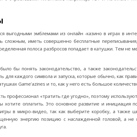
ы
тся выгодными эмблемами из онлайн -казино в играх в инт
ть сложным, иметь совершенно бесплатные переписывания
ределенная полоса разбросов попадает в катушки. Тем не м
ыло бы понять законодательство, а также законодательс
ть для каждого символа и запуска, которые обычно, как пр
тушках Game’azines и то, как у него есть большое количест
сть профессионал «тратить где угодно», поэтому используют
ы хотите оплатить. Это основное развитие и инициация п
гры в микро-видео, так как выберите коробку, а также 
ощенную энергию позицию с наслажденной головой, а не в
га.