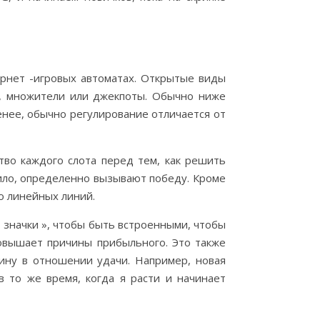
ернет -игровых автоматах. Открытые виды
, множители или джекпоты. Обычно ниже
енее, обычно регулирование отличается от
тво каждого слота перед тем, как решить
авило, определенно вызывают победу. Кроме
во линейных линий.
 значки », чтобы быть встроенными, чтобы
овышает причины прибыльного. Это также
шину в отношении удачи. Например, новая
 то же время, когда я расти и начинает