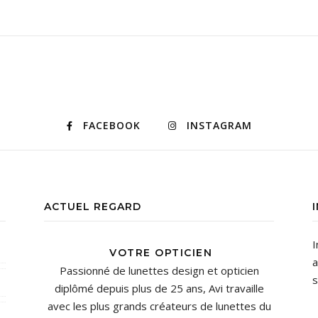
FACEBOOK
INSTAGRAM
ACTUEL REGARD
I
VOTRE OPTICIEN
a
Passionné de lunettes design et opticien
s
diplômé depuis plus de 25 ans, Avi travaille
avec les plus grands créateurs de lunettes du