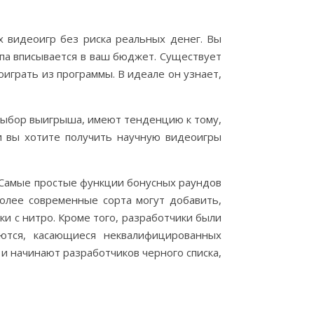
 видеоигр без риска реальных денег. Вы
ипа вписывается в ваш бюджет. Существует
оиграть из программы. В идеале он узнает,
выбор выигрыша, имеют тенденцию к тому,
и вы хотите получить научную видеоигры
. Самые простые функции бонусных раундов
олее современные сорта могут добавить,
и с нитро. Кроме того, разработчики были
ются, касающиеся неквалифицированных
 и начинают разработчиков черного списка,