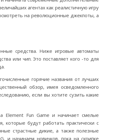
величайших агентах как реалистичную игру
 посмотреть на революционные джекпоты, а
венные средства. Ниже игровые автоматы
тва или чип. Это поставляет кого -то для
а.
огочисленные горячие названия от лучших
щественный обзор, имея осведомленного
следованию, если вы хотите сузить какие
ша Element Fun Game и начинает смелые
, которые будут работать практически с
нные страстные дикие, а также полезные
G, и начинаем новичков, пока на скрипке