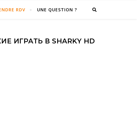
ENDRE RDV
UNE QUESTION ?
ИЕ ИГРАТЬ В SHARKY HD