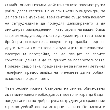
Онлайн онлайн казина действителните приемат руски
рубли дават степени на онлайн казино видеоигри, за
да паснат на дъвчене. Тези сайтове също така помагат
на сътрудниците да принудят депозирането и да
инициират разпределения, като играят на вашия бивш
квартал международен, като документират тези пари в
брой при разходите за покупка и продажба заедно с
други сметки. Освен това сътрудниците ще използват
електронни портфейли, за да плащат за своите
собствени данни и да се грижат за поверителността.
Полезен също така, предназначен за игра на клетъчни
телефони, предоставяйки на членовете да изпробват
всъщност по целия свят.
Тези онлайн казина, базирани на линия, обикновено
имат минимална необходимост, което ги кара да бъдат
предлагани на по-добра група сътрудници в сравнение
с ретро уебсайтове на интернет казина. По-високите