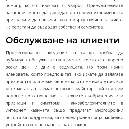
помощ, когато излязат с въпрос. Принудителните
залагания могат да доведат до големи икономически
признаци и да повлияят лошо върху начина на живот
на хората и да създадат собствени семейства.
Обслужване на клиенти
Професионално заведение за хазарт трябва да
публикува обслужване на клиенти, което е отворено
всеки ден, 7 дни в седмицата. По този начин
членовете, които предпочитат, ако искате да залагате
през нощта или може би в началото на ново утро, все
още могат да наемат покривен майстор, който да им
помогне по отношение на техните съображения или
признаци и симптоми. Най-забележителните в
интернет казината също предлагат многобройни
потоци за поддръжка, като електронна поща, мобилни
устройства и започване на чат на живо.