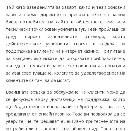
Тъй като заведенията за хазарт, както и тези основни
пари и време директно в превръщането на вашия
бивш потребител на сайта в обществото, има или
технически точки освен усилията тук. Тези проблеми са
сред широко използваните отговори, които
действителните участници търсят в отдела за
поддръжка на клиенти на интернет казино. При питане
за хълцане, ако искате да обърквате приблизително,
въведете в vocab и започнете признати алтернативи
за авансово плащане, колегите за удовлетвореност на
клиентите са там, за да могат.
Взаимната връзка за обслужване на клиенти може да
се фокусира върху доставчици на поддръжка, които
ще бъдат широко използвани за брокери за залагане,
предлагани от онлайн казино. Това ви позволява да се
уверите, че те решават ефективно притесненията на
потребителите заедно с незабавен вид. Това също