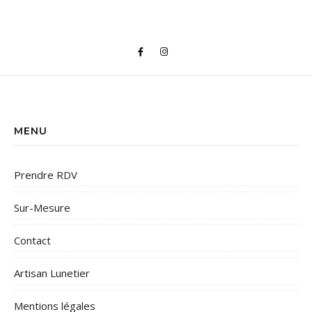
MENU
Prendre RDV
Sur-Mesure
Contact
Artisan Lunetier
Mentions légales