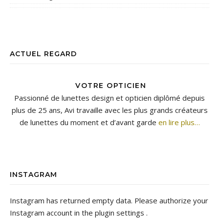
ACTUEL REGARD
VOTRE OPTICIEN
Passionné de lunettes design et opticien diplômé depuis
plus de 25 ans, Avi travaille avec les plus grands créateurs
de lunettes du moment et d’avant garde
en lire plus…
INSTAGRAM
Instagram has returned empty data. Please authorize your
Instagram account in the
plugin settings
.