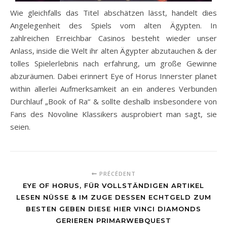
Wie gleichfalls das Titel abschätzen lässt, handelt dies
Angelegenheit des Spiels vom alten Ägypten. In
zahlreichen Erreichbar Casinos besteht wieder unser
Anlass, inside die Welt ihr alten Ägypter abzutauchen & der
tolles Spielerlebnis nach erfahrung, um große Gewinne
abzuräumen. Dabei erinnert Eye of Horus Innerster planet
within allerlei Aufmerksamkeit an ein anderes Verbunden
Durchlauf „Book of Ra“ & sollte deshalb insbesondere von
Fans des Novoline Klassikers ausprobiert man sagt, sie
seien.
PRÉCÉDENT
EYE OF HORUS, FÜR VOLLSTÄNDIGEN ARTIKEL
LESEN NÜSSE & IM ZUGE DESSEN ECHTGELD ZUM
BESTEN GEBEN DIESE HIER VINCI DIAMONDS
GERIEREN PRIMARWEBQUEST