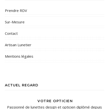
Prendre RDV
Sur-Mesure
Contact
Artisan Lunetier
Mentions légales
ACTUEL REGARD
VOTRE OPTICIEN
Passionné de lunettes design et opticien diplômé depuis