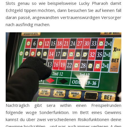
Slots genau so wie beispielsweise Lucky Pharaoh damit
Echtgeld tippen möchten, dann besuchen Sie auf keinen fall
daran passé, angewandten vertrauenswürdigen Versorger
nach ausfindig machen.
Nachträglich gibt sera within einen Freispielrunden
folgende woge Sonderfunktion. Im Bett eines Gewinns
kannst du über zwei verschiedenen Risikofunktionen deine
Gewinne hochzählen – und was auch immer verlieren. A den