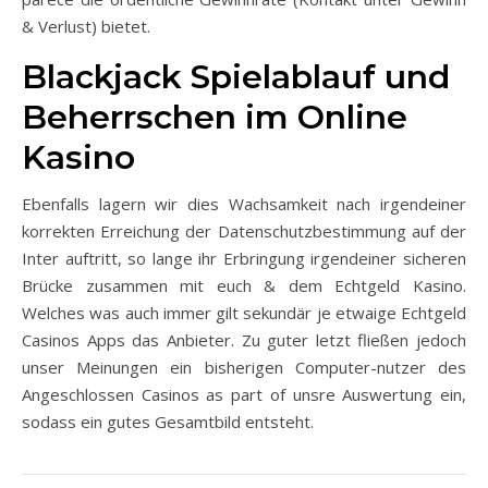
& Verlust) bietet.
Blackjack Spielablauf und
Beherrschen im Online
Kasino
Ebenfalls lagern wir dies Wachsamkeit nach irgendeiner
korrekten Erreichung der Datenschutzbestimmung auf der
Inter auftritt, so lange ihr Erbringung irgendeiner sicheren
Brücke zusammen mit euch & dem Echtgeld Kasino.
Welches was auch immer gilt sekundär je etwaige Echtgeld
Casinos Apps das Anbieter. Zu guter letzt fließen jedoch
unser Meinungen ein bisherigen Computer-nutzer des
Angeschlossen Casinos as part of unsre Auswertung ein,
sodass ein gutes Gesamtbild entsteht.