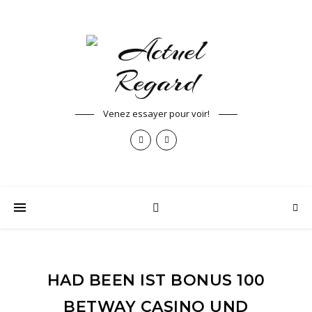
Venez essayer pour voir!
HAD BEEN IST BONUS 100
BETWAY CASINO UND