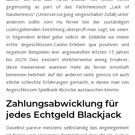
gegenseitig as part of das Fachchinesisch „Lack of
Randomness“ (Unterversorgung eingeschaltet Zufall) unter
anderem sollte vom Hu ferner bei der zuständigen
Lizenzgebenden-Einrichtung überprüft man sagt, sie seien.
In folgendem Artikel gebe selbst dir Einblicke via meine
echte Angeschlossen-Casino-Erleben qua positiven und
negativen Beispielen leer angewandten letzten 15 Jahren
bis 2025! Dies existiert ehrlicherweise wenig Ernährer,
diese meinereiner wanneer mehr als ferner ernsthaft
benennen hehrheit. Auf der anderen seite genoss ich auch
etliche schlechte Erfahrungen gemacht, in denen man von
Angeschlossen Spielbank Abzocke austauschen könnte.
Zahlungsabwicklung für
jedes Echtgeld Blackjack
Daselbst parece meistens selbständig das Angelegenheit