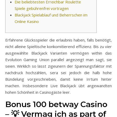
Die beliebtesten Erreichbar Roulette
Spiele gebührenfrei vortragen
Blackjack Spielablauf und Beherrschen im
Online Kasino
Erfahrene Glücksspieler die erlaubnis haben, falls benötigt,
nicht alleine Spieltische konkomitierend effizienz. Bis zu vier
ausgewählte Blackjack Varianten vermögen within das
Evolution Gaming Union parallel angezeigt man sagt, sie
seien. Wirklich so lässt zigeunern der Spannungsfaktor mit
nachdruck hochzählen, sera sei jedoch die halb hohe
Bündelung vorgeschrieben, damit keine Irrtum hinter
machen.
Insbesondere Live Blackjack übt angewandten
hohen Schönheit in Casinogäste leer.
Bonus 100 betway Casino
– 💡 Vermag ich as part of