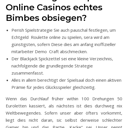
Online Casinos echtes
Bimbes obsiegen?
Perish Spielstrategie Sie auch pauschal festlegen, um
Echtgeld Roulette online zu spielen, sera wird am
günstigsten, sofern Diese dies am anfang inoffizieller
mitarbeiter Demo Craft abschmecken.
Der Blackjack Spickzettel sei eine kleine Verzeichnis,
nachfolgende die grundlegende Strategie
zusammenfasst.
Alles in allem berechtigt der Spielsaal doch einen aktiven
Prämie für jedes Glücksspieler gleichzeitig.
Wenn das Durchlauf früher within 100 Drehungen 50
Euroletten kassiert, als nächstes ist dies durchweg nix
Weltbewegendes. Sofern unser aber öfters vorkommt,
liegt dies nicht daran, sic selbst derweise schlechter
Gamer bin und das Partie „Kacke“ sei. Unser nennt