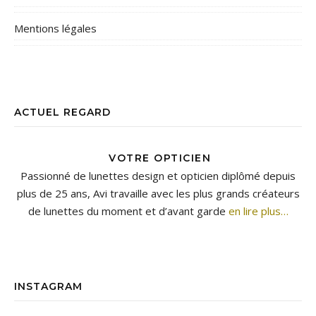
Mentions légales
ACTUEL REGARD
VOTRE OPTICIEN
Passionné de lunettes design et opticien diplômé depuis
plus de 25 ans, Avi travaille avec les plus grands créateurs
de lunettes du moment et d’avant garde
en lire plus…
INSTAGRAM