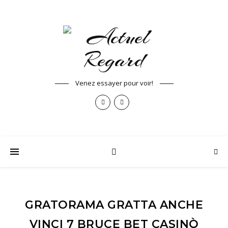
Venez essayer pour voir!
GRATORAMA GRATTA ANCHE
VINCI 7 BRUCE BET CASINÒ