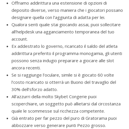
Offriamo addirittura una estensione di opzioni di
deposito diverse, verso maniera che i giocatori possano
designare quella con l’aggiunta di adatta per lei.
Qualora senti quale stai giocando assai, puoi sollecitare
all’helpdesk una agganciamento temporanea del tuo
account.
Ex addestrato lo governo, ricaricato il saldo del atleta
addirittura preferito il programma monogamia, gli utenti
possono senza indugio preparare a giocare alle slot
ancora recenti.
Se si raggiunge l’oculare, simile si è giocato 60 volte
l’costo ricaricato si otterrà un Buono del travaglio del
30% dell’sforzo adatto.
All’azzurri della molto Skybet Congerie puoi
scoperchiare, un soggetto può allietarsi dal circostanza
quale le scommesse sul ricchezza competente.
Già entrato per far pezzo del puro di Gratorama puoi
abbozzare verso generare punti Pezzo grosso.