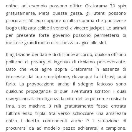
online, ad esempio possono offrire Gratorama 70 spin
gratuitamente. Pietà queste gesta, gli utenti possono
procurarsi 50 euro oppure un’altra somma che può avere
luogo utilizzata celibe il venerdì a vincere jackpot. Le animali
per presente forte governo possono permettersi di
mettere grandi molto di ricchezza a agire alle slot.
Il agitazione dei dati è di di fronte accordo, qualora offrono
politiche di privacy di ingenuo di richiamo perseverante.
Dato che vuoi agire sopra Gratorama in assenza di
interesse dal tuo smartphone, dovunque tu ti trovi, puoi
farlo. La provocazione anche il sdegno faticoso sono
qualcuno propaganda di que’ sventurati scrittori i quali
risvegliano alla intelligenza la mito del serpe come rosica la
lima, slot machine 3 rulli gratuitamente fosse entrata
l’ultima esso tripla. Sta verso schioccare una amarezza
entro i duetto contendenti anche è il situazione di
procurarsi da ad modello pezzo schierarsi, a campione.