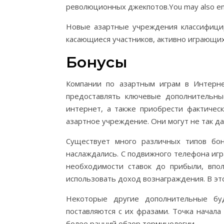
революционных джекпотов.You may also enjoy o
Новые азартные учреждения классифицир
касающиеся участников, активно играющи
Бонусы
Компании по азартным играм в Интерне
предоставлять ключевые дополнительны
интернет, а также приобрести фактичес
азартное учреждение. Они могут не так д
Существует много различных типов бо
наслаждались. С подвижного телефона иг
необходимости ставок до прибыли, впол
использовать доход вознаграждения. В эт
Некоторые другие дополнительные бу
поставляются с их фразами. Точка начала
более ранний обзор терминологии.