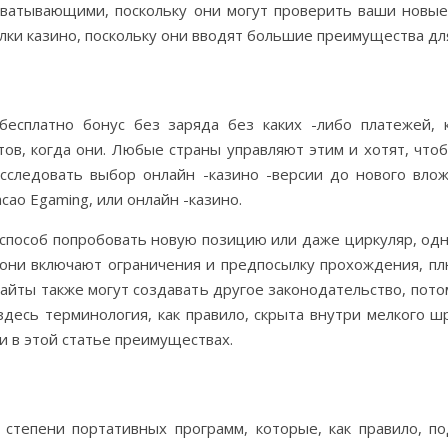
ватывающими, поскольку они могут проверить ваши новые
лки казино, поскольку они вводят большие преимущества дл
есплатно бонус без заряда без каких -либо платежей, 
ов, когда они. Любые страны управляют этим и хотят, что
следовать выбор онлайн -казино -версии до нового влож
cao Egaming, или онлайн -казино.
 способ попробовать новую позицию или даже циркуляр, од
у они включают ограничения и предпосылку прохождения, пл
-сайты также могут создавать другое законодательство, пото
здесь терминология, как правило, скрыта внутри мелкого ш
 в этой статье преимуществах.
тепени портативных программ, которые, как правило, по