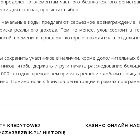
 определенно элементам частного безплатежного регистра
ски для всех нас, просящих выбор.
 начальные коды предлагают серьезное вознаграждение, е
иска реального дохода. Тем не менее, улов состоит в т
лосой времени в прошлом, которые находятся в отдельнос
бы сохранить участников в наличии, кроме дополнительных 
стников, чтобы держать игру и начать расследование больш
 1000 -х годов, прежде чем принять решение добавить рыцар
ино. Помимо новых бонусов регистрации в рамках программ
RTY KREDYTOWEJ
КАЗИНО ОНЛАЙН НА
CZAJBEZBIK.PL/ HISTORIĘ