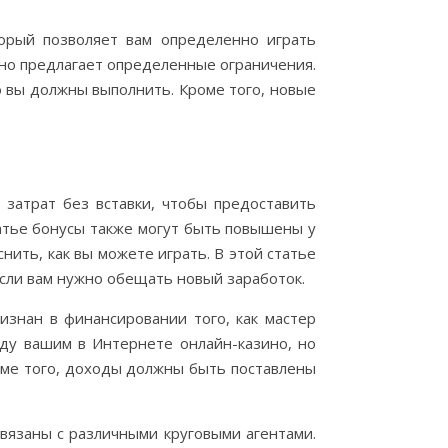
орый позволяет вам определенно играть
 но предлагает определенные ограничения.
ю вы должны выполнить. Кроме того, новые
затрат без вставки, чтобы предоставить
татье бонусы также могут быть повышены у
ть, как вы можете играть. В этой статье
если вам нужно обещать новый заработок.
изнан в финансировании того, как мастер
ду вашим в Интернете онлайн-казино, но
оме того, доходы должны быть поставлены
связаны с различными круговыми агентами.