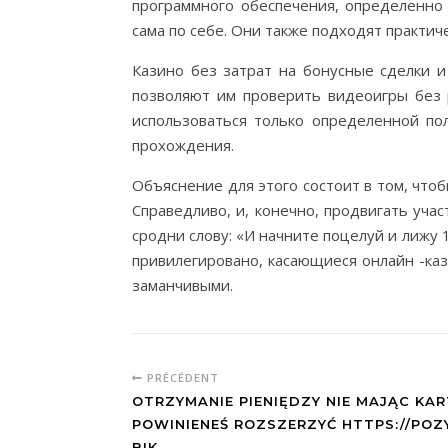
программного обеспечения, определенно
сама по себе. Они также подходят практиче
Казино без затрат на бонусные сделки и
позволяют им проверить видеоигры без р
использоваться только определенной по
прохождения.
Объяснение для этого состоит в том, что
Справедливо, и, конечно, продвигать уча
сродни слову: «И начните поцелуй и лижу
привилегировано, касающиеся онлайн -каз
заманчивыми.
PRÉCÉDENT
OTRZYMANIE PIENIĘDZY NIE MAJĄC KA
POWINIENEŚ ROZSZERZYĆ HTTPS://POZY
BIK