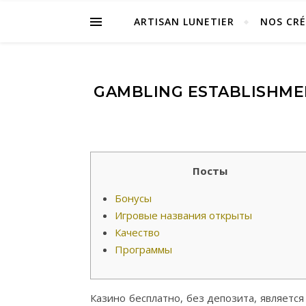
ARTISAN LUNETIER
NOS CR
GAMBLING ESTABLISHME
Посты
Бонусы
Игровые названия открыты
Качество
Программы
Казино бесплатно, без депозита, являетс