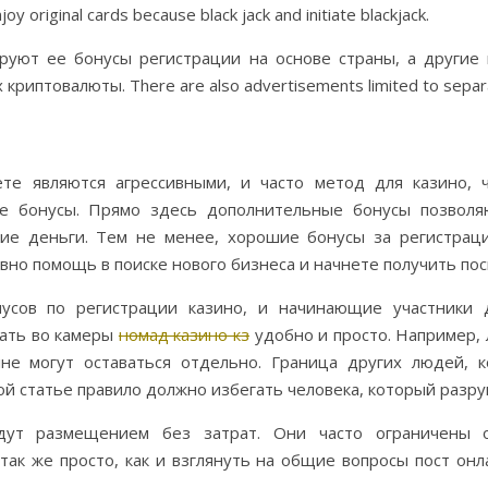
riginal cards because black jack and initiate blackjack.
уют ее бонусы регистрации на основе страны, а другие
х криптовалюты.
There are also advertisements limited to separ
те являются агрессивными, и часто метод для казино, 
е бонусы. Прямо здесь дополнительные бонусы позволя
кие деньги. Тем не менее, хорошие бонусы за регистра
авно помощь в поиске нового бизнеса и начнете получить по
нусов по регистрации казино, и начинающие участники 
рать во камеры
номад казино кз
удобно и просто. Например,
не могут оставаться отдельно. Граница других людей, к
ой статье правило должно избегать человека, который разр
дут размещением без затрат. Они часто ограничены 
 так же просто, как и взглянуть на общие вопросы пост он