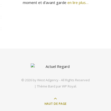
moment et d’avant garde
en lire plus…
© 2026 by
West Adgency
- All Rights Reserved
|
Thème Bard par
WP Royal
.
HAUT DE PAGE