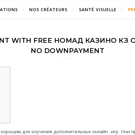
ÉATIONS
NOS CRÉATEURS
SANTÉ VISUELLE
PR
NT WITH FREE НОМАД КАЗИНО КЗ O
NO DOWNPAYMENT
я хорошим для изучения дополнительных онлайн -игр. Они 