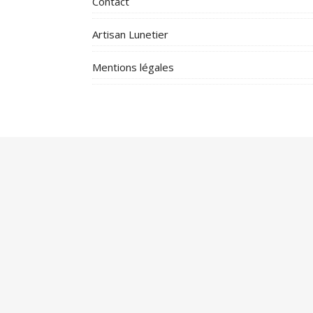
Contact
Artisan Lunetier
Mentions légales