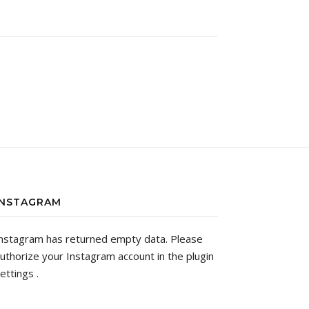
INSTAGRAM
nstagram has returned empty data. Please
uthorize your Instagram account in the
plugin
ettings
.