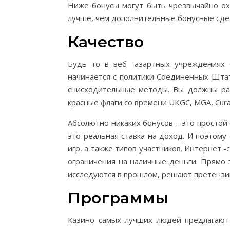
Ниже бонусы могут быть чрезвычайно ох
лучше, чем дополнительные бонусные сде
Качество
Будь то в веб -азартных учреждениях б
начинается с политики Соединенных Штат
снисходительные методы. Вы должны рас
красные флаги со времени UKGC, MGA, Cura
Абсолютно никаких бонусов – это простой
это реальная ставка на доход. И поэтом
игр, а также типов участников. Интернет 
ограничения на наличные деньги. Прямо 
исследуются в прошлом, решают претензии
Программы
Казино самых лучших людей предлагают с