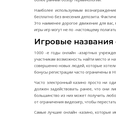
Наиболее используемым вознаграждение
бесплатно без внесения депозита. Фактич
Это наименее дорогое движение для вас, 
игры игр могут не по -настоящему полагать
Игровые названия
1000 -е годы онлайн -азартных учрежде
участникам возможность найти место и на
совершенно новых людей, которые хотели
бонусы регистрации часто ограничены в H
Часто электронный казино просто ни оди
должен задействовать ранее, что они л
большинство из них может получить любо
от ограничения видеоигр, чтобы перестать
Самые лучшие онлайн -казино, которые им