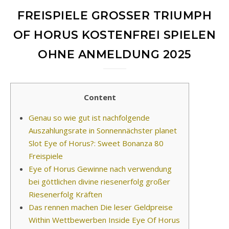
FREISPIELE GROSSER TRIUMPH O
F HORUS KOSTENFREI SPIELEN O
HNE ANMELDUNG 2025
Content
Genau so wie gut ist nachfolgende
Auszahlungsrate in Sonnennächster planet
Slot Eye of Horus?: Sweet Bonanza 80
Freispiele
Eye of Horus Gewinne nach verwendung
bei göttlichen divine riesenerfolg großer
Riesenerfolg Kräften
Das rennen machen Die leser Geldpreise
Within Wettbewerben Inside Eye Of Horus