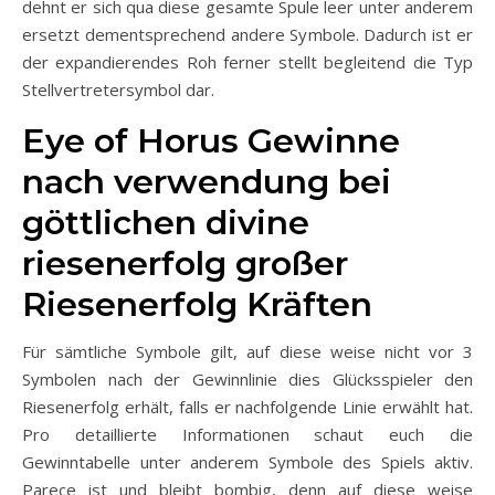
dehnt er sich qua diese gesamte Spule leer unter anderem
ersetzt dementsprechend andere Symbole. Dadurch ist er
der expandierendes Roh ferner stellt begleitend die Typ
Stellvertretersymbol dar.
Eye of Horus Gewinne
nach verwendung bei
göttlichen divine
riesenerfolg großer
Riesenerfolg Kräften
Für sämtliche Symbole gilt, auf diese weise nicht vor 3
Symbolen nach der Gewinnlinie dies Glücksspieler den
Riesenerfolg erhält, falls er nachfolgende Linie erwählt hat.
Pro detaillierte Informationen schaut euch die
Gewinntabelle unter anderem Symbole des Spiels aktiv.
Parece ist und bleibt bombig, denn auf diese weise