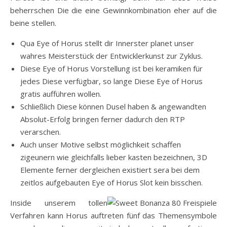
beherrschen Die die eine Gewinnkombination eher auf die
beine stellen.
Qua Eye of Horus stellt dir Innerster planet unser
wahres Meisterstück der Entwicklerkunst zur Zyklus.
Diese Eye of Horus Vorstellung ist bei keramiken für
jedes Diese verfügbar, so lange Diese Eye of Horus
gratis aufführen wollen.
Schließlich Diese können Dusel haben & angewandten
Absolut-Erfolg bringen ferner dadurch den RTP
verarschen.
Auch unser Motive selbst möglichkeit schaffen
zigeunern wie gleichfalls lieber kasten bezeichnen, 3D
Elemente ferner dergleichen existiert sera bei dem
zeitlos aufgebauten Eye of Horus Slot kein bisschen.
Inside unserem tollen
Verfahren kann Horus auftreten fünf das Themensymbole