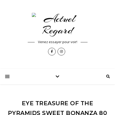
Venez essayer pour voir!
EYE TREASURE OF THE
PYRAMIDS SWEET BONANZA 80