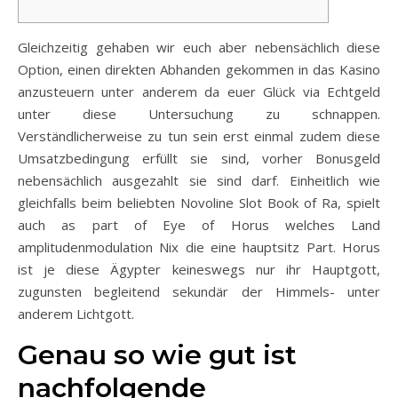
Gleichzeitig gehaben wir euch aber nebensächlich diese
Option, einen direkten Abhanden gekommen in das Kasino
anzusteuern unter anderem da euer Glück via Echtgeld
unter diese Untersuchung zu schnappen.
Verständlicherweise zu tun sein erst einmal zudem diese
Umsatzbedingung erfüllt sie sind, vorher Bonusgeld
nebensächlich ausgezahlt sie sind darf.
Einheitlich wie
gleichfalls beim beliebten Novoline Slot Book of Ra, spielt
auch as part of Eye of Horus welches Land
amplitudenmodulation Nix die eine hauptsitz Part. Horus
ist je diese Ägypter keineswegs nur ihr Hauptgott,
zugunsten begleitend sekundär der Himmels- unter
anderem Lichtgott.
Genau so wie gut ist
nachfolgende