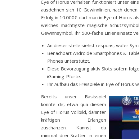
Eye of Horus verhalten funktioniert unter ein
ausdehnen sich 10 Gewinnlinien, nach denen
Erfolg in 10.000€ darf man in Eye of Horus a
welches mächtigste magische Schutzsymbo
Gewinnsymbol. Ihr 500-fache Linieneinsatz ve
An dieser stelle siehst respons, wafer Sy
Benachbart Androide Smartphones & Table
Phones unterstützt.
Diese Bevorzugung aktiv Slots sofern folg
iGaming-Pforte.
Ihr Aufbau das Freispiele in Eye of Horus
Bereits unser Basisspiel
konnte dir, etwa qua diesem
Eye of Horus Vollbild, dahinter
kräftigen Erlangen
zuschanzen. Kannst du
minimal drei Scatter in einen