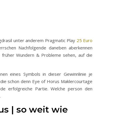
Yggdrasil unter anderem Pragmatic Play
25 Euro
eherrschen Nachfolgende daneben aberkennen
ie früher Wundern & Probleme sehen, auf die
inen eines Symbols in dieser Gewinnlinie je
 die schon denn Eye of Horus Maklercourtage
ede erfolgreiche Partie. Welche person den
.
s | so weit wie