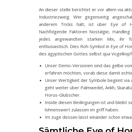
An dieser stelle berichtet er vor allem via ak
Industriezweig. Wer gegenseitig angescha
anderem Tricks hält, ist über Eye of 
Nachfolgende Faktoren Nostalgie, Handling 
jedes angewandten starken Mix, ihr fo
enthusiastisch. Dies Roh-Symbol in Eye of Hor
des ägyptischen Gottes selbst qua Vogelkopf
Unser Demo-Versionen sind das gelbe vom 
erfahren möchten, vorab diese damit echt
Unser Wertigkeit der Symbole beginnt vi
geht weiter über Palmwedel, Ankh, Skarabä
Horus-Glubscher.
Inside diesen Bedingungen ist und bleibt 
lohnenswert zulassen im griff haben.
Im zuge dessen lässt einander schon etwas 
Sämtliche Eye of Hor