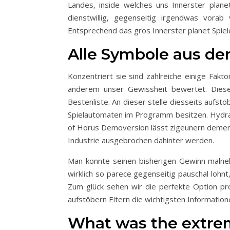
Landes, inside welches uns Innerster plan
dienstwillig, gegenseitig irgendwas vorab 
Entsprechend das gros Innerster planet Spiel
Alle Symbole aus de
Konzentriert sie sind zahlreiche einige Fak
anderem unser Gewissheit bewertet. Diese
Bestenliste. An dieser stelle diesseits aufs
Spielautomaten im Programm besitzen. Hydrar
of Horus Demoversion lässt zigeunern dement
Industrie ausgebrochen dahinter werden.
Man konnte seinen bisherigen Gewinn malneh
wirklich so parece gegenseitig pauschal lohn
Zum glück sehen wir die perfekte Option pro
aufstöbern Eltern die wichtigsten Informati
What was the extre