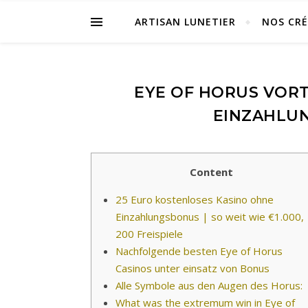
ARTISAN LUNETIER
NOS CR
EYE OF HORUS VOR
EINZAHLUN
Content
25 Euro kostenloses Kasino ohne
Einzahlungsbonus | so weit wie €1.000,
200 Freispiele
Nachfolgende besten Eye of Horus
Casinos unter einsatz von Bonus
Alle Symbole aus den Augen des Horus:
What was the extremum win in Eye of