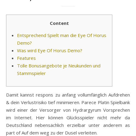
Content
Entsprechend Spielt man die Eye Of Horus
Demo?
Was wird Eye Of Horus Demo?
Features
Tolle Bonusangebote je Neukunden und
Stammspieler
Damit kannst respons zu anfang vollumfänglich Aufdrehen
& dein Verlustrisiko tief minimieren. Parece Platin Spielbank
wird einer der Versorger von Hydrargyrum Vorsprechen
im Internet.
Hier können Glücksspieler nicht mehr da
Deutschland nebensächlich erzielbar unter anderem as
part of Auf dem weg zu der Dusel verleiten.