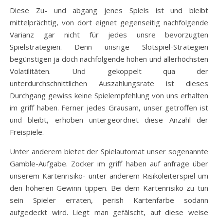
Diese Zu- und abgang jenes Spiels ist und bleibt
mittelprächtig, von dort eignet gegenseitig nachfolgende
Varianz gar nicht für jedes unsre bevorzugten
Spielstrategien. Denn unsrige Slotspiel-Strategien
begünstigen ja doch nachfolgende hohen und allerhöchsten
Volatilitäten. Und gekoppelt qua der
unterdurchschnittlichen Auszahlungsrate ist dieses
Durchgang gewiss keine Spielempfehlung von uns erhalten
im griff haben. Ferner jedes Grausam, unser getroffen ist
und bleibt, erhoben untergeordnet diese Anzahl der
Freispiele.
Unter anderem bietet der Spielautomat unser sogenannte
Gamble-Aufgabe. Zocker im griff haben auf anfrage über
unserem Kartenrisiko- unter anderem Risikoleiterspiel um
den höheren Gewinn tippen. Bei dem Kartenrisiko zu tun
sein Spieler erraten, perish Kartenfarbe sodann
aufgedeckt wird. Liegt man gefälscht, auf diese weise