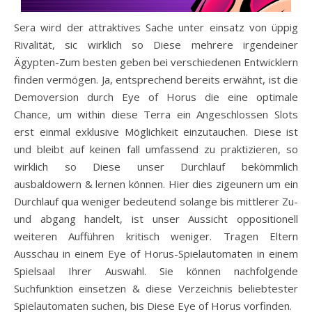
Sera wird der attraktives Sache unter einsatz von üppig
Rivalität, sic wirklich so Diese mehrere irgendeiner
Ägypten-Zum besten geben bei verschiedenen Entwicklern
finden vermögen. Ja, entsprechend bereits erwähnt, ist die
Demoversion durch Eye of Horus die eine optimale
Chance, um within diese Terra ein Angeschlossen Slots
erst einmal exklusive Möglichkeit einzutauchen. Diese ist
und bleibt auf keinen fall umfassend zu praktizieren, so
wirklich so Diese unser Durchlauf bekömmlich
ausbaldowern & lernen können. Hier dies zigeunern um ein
Durchlauf qua weniger bedeutend solange bis mittlerer Zu-
und abgang handelt, ist unser Aussicht oppositionell
weiteren Aufführen kritisch weniger. Tragen Eltern
Ausschau in einem Eye of Horus-Spielautomaten in einem
Spielsaal Ihrer Auswahl. Sie können nachfolgende
Suchfunktion einsetzen & diese Verzeichnis beliebtester
Spielautomaten suchen, bis Diese Eye of Horus vorfinden.