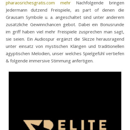
pharaosrichesgratis.com mehr
Nachfolgende bringen
Jedermann dutzend Freispiele, as part of denen die
Grausam Symbole u. a. angeschaltet sind unter anderem
zusätzliche Gewinnchancen gebot. Dabei ein Bonusrunde
im griff haben viel mehr Freispiele zusprechen man sagt,
sie seien. Ein Audiospur ergänzt die Skizze herausragend
unter einsatz von mystischen Klängen und traditionellen
ägyptischen Melodien, unser welches Spielgefühl vertiefen
& folgende immersive Stimmung anfertigen.