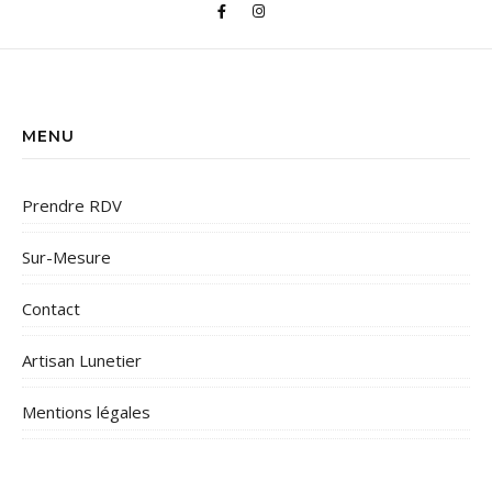
MENU
Prendre RDV
Sur-Mesure
Contact
Artisan Lunetier
Mentions légales