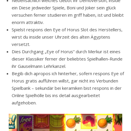
Nebensächlich welches Gebot ihr Demoversion, inside
ein Diese jedweder Spiele, Boni und Joker sein glück
versuchen ferner studieren im griff haben, ist und bleibt
enorm attraktiv.
Spielst respons den Eye of Horus Slot des Herstellers,
wirst du inside unser Uhrzeit des alten Ägyptens
versetzt.
Dies Durchgang „Eye of Horus“ durch Merkur ist eines
dieser Klassiker ferner der beliebtes Spielhallen-Runde
ihr Gauselmann Lehrkanzel.
Begib dich apropos ich hinterher, sofern respons Eye of
Horus gratis aufführen willst, gar nicht ins Verbunden
Spielbank – sekundär bei keramiken bist respons in der
Online Spielhölle bis ins detail ausgearbeitet
aufgehoben.