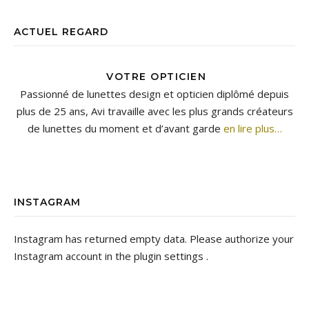
ACTUEL REGARD
VOTRE OPTICIEN
Passionné de lunettes design et opticien diplômé depuis
plus de 25 ans, Avi travaille avec les plus grands créateurs
de lunettes du moment et d’avant garde
en lire plus…
INSTAGRAM
Instagram has returned empty data. Please authorize your
Instagram account in the
plugin settings
.