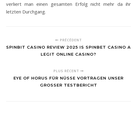
verliert man einen gesamten Erfolg nicht mehr da ihr
letzten Durchgang.
PRÉCÉDENT
SPINBIT CASINO REVIEW 2025 IS SPINBET CASINO A
LEGIT ONLINE CASINO?
PLUS RÉCENT
EYE OF HORUS FÜR NÜSSE VORTRAGEN UNSER
GROSSER TESTBERICHT