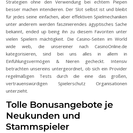
Strategien ohne den Verwendung bei echtem Piepen
besser machen intendieren. Der Slot selbst ist und bleibt
für jedes seine einfachen, aber effektiven Spielmechaniken
unter anderem werden faszinierendes ägyptisches Sache
bekannt, ended up being ihn zu diesem Favoriten unter
vielen Spielern mächtigkeit. Die Casino-Seiten im World
wide web, die unsereiner nach CasinoOnline.de
kategorisieren, sind bei uns alles in allem in
Einfühlungsvermögen & Nieren gecheckt. Intensiv
betrachten unsereins untergeordnet, ob sich ein Provider
regelmäßigen Tests durch die eine das großen,
vertrauenswürdigen Spielerschutz Organisationen
unterzieht.
Tolle Bonusangebote je
Neukunden und
Stammspieler