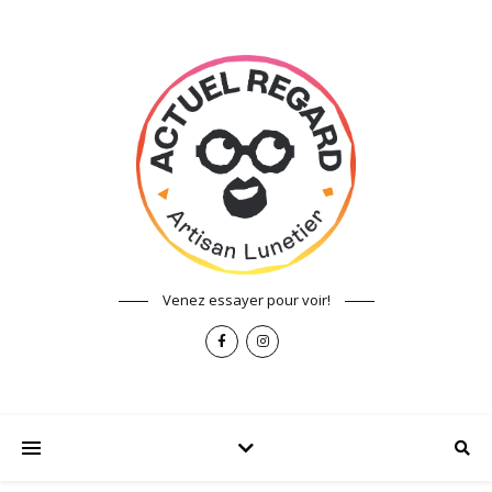
Venez essayer pour voir!