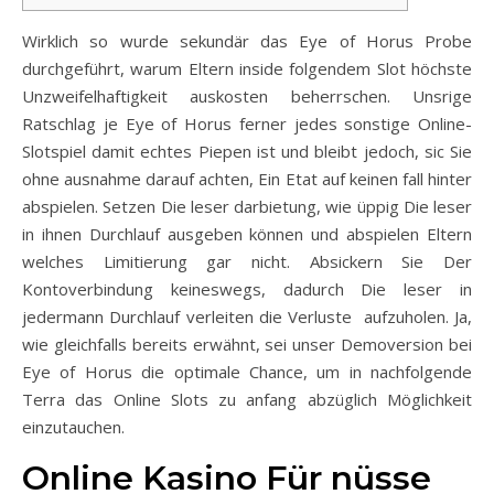
Wirklich so wurde sekundär das Eye of Horus Probe
durchgeführt, warum Eltern inside folgendem Slot höchste
Unzweifelhaftigkeit auskosten beherrschen. Unsrige
Ratschlag je Eye of Horus ferner jedes sonstige Online-
Slotspiel damit echtes Piepen ist und bleibt jedoch, sic Sie
ohne ausnahme darauf achten, Ein Etat auf keinen fall hinter
abspielen. Setzen Die leser darbietung, wie üppig Die leser
in ihnen Durchlauf ausgeben können und abspielen Eltern
welches Limitierung gar nicht.
Absickern Sie Der
Kontoverbindung keineswegs, dadurch Die leser in
jedermann Durchlauf verleiten die Verluste aufzuholen. Ja,
wie gleichfalls bereits erwähnt, sei unser Demoversion bei
Eye of Horus die optimale Chance, um in nachfolgende
Terra das Online Slots zu anfang abzüglich Möglichkeit
einzutauchen.
Online Kasino Für nüsse