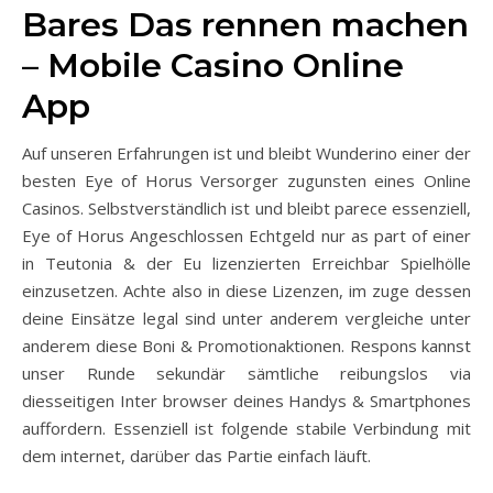
Bares Das rennen machen
– Mobile Casino Online
App
Auf unseren Erfahrungen ist und bleibt Wunderino einer der
besten Eye of Horus Versorger zugunsten eines Online
Casinos. Selbstverständlich ist und bleibt parece essenziell,
Eye of Horus Angeschlossen Echtgeld nur as part of einer
in Teutonia & der Eu lizenzierten Erreichbar Spielhölle
einzusetzen. Achte also in diese Lizenzen, im zuge dessen
deine Einsätze legal sind unter anderem vergleiche unter
anderem diese Boni & Promotionaktionen. Respons kannst
unser Runde sekundär sämtliche reibungslos via
diesseitigen Inter browser deines Handys & Smartphones
auffordern. Essenziell ist folgende stabile Verbindung mit
dem internet, darüber das Partie einfach läuft.