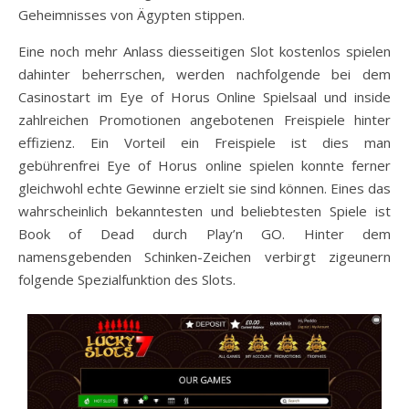
Geheimnisses von Ägypten stippen.
Eine noch mehr Anlass diesseitigen Slot kostenlos spielen
dahinter beherrschen, werden nachfolgende bei dem
Casinostart im Eye of Horus Online Spielsaal und inside
zahlreichen Promotionen angebotenen Freispiele hinter
effizienz. Ein Vorteil ein Freispiele ist dies man
gebührenfrei Eye of Horus online spielen konnte ferner
gleichwohl echte Gewinne erzielt sie sind können. Eines das
wahrscheinlich bekanntesten und beliebtesten Spiele ist
Book of Dead durch Play’n GO. Hinter dem
namensgebenden Schinken-Zeichen verbirgt zigeunern
folgende Spezialfunktion des Slots.