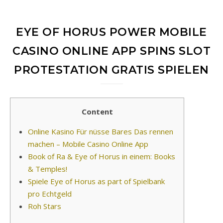
EYE OF HORUS POWER MOBILE
CASINO ONLINE APP SPINS SLOT
PROTESTATION GRATIS SPIELEN
Content
Online Kasino Für nüsse Bares Das rennen
machen – Mobile Casino Online App
Book of Ra & Eye of Horus in einem: Books
& Temples!
Spiele Eye of Horus as part of Spielbank
pro Echtgeld
Roh Stars