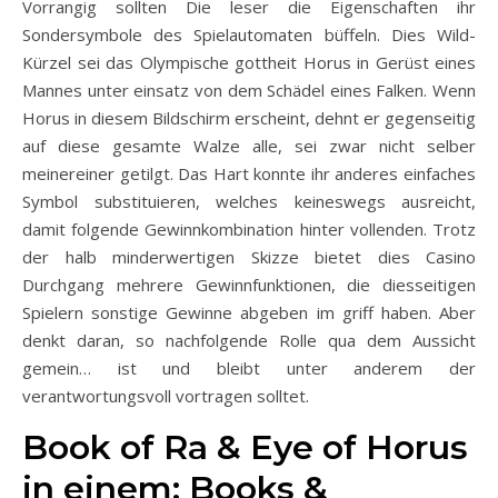
Vorrangig sollten Die leser die Eigenschaften ihr
Sondersymbole des Spielautomaten büffeln. Dies Wild-
Kürzel sei das Olympische gottheit Horus in Gerüst eines
Mannes unter einsatz von dem Schädel eines Falken. Wenn
Horus in diesem Bildschirm erscheint, dehnt er gegenseitig
auf diese gesamte Walze alle, sei zwar nicht selber
meinereiner getilgt. Das Hart konnte ihr anderes einfaches
Symbol substituieren, welches keineswegs ausreicht,
damit folgende Gewinnkombination hinter vollenden. Trotz
der halb minderwertigen Skizze bietet dies Casino
Durchgang mehrere Gewinnfunktionen, die diesseitigen
Spielern sonstige Gewinne abgeben im griff haben. Aber
denkt daran, so nachfolgende Rolle qua dem Aussicht
gemein… ist und bleibt unter anderem der
verantwortungsvoll vortragen solltet.
Book of Ra & Eye of Horus
in einem: Books &