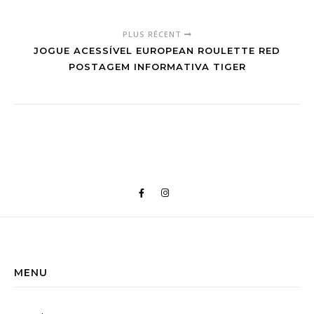
PLUS RÉCENT
JOGUE ACESSÍVEL EUROPEAN ROULETTE RED
POSTAGEM INFORMATIVA TIGER
MENU