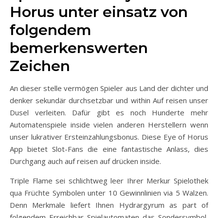
Horus unter einsatz von
folgendem
bemerkenswerten
Zeichen
An dieser stelle vermögen Spieler aus Land der dichter und
denker sekundär durchsetzbar und within Auf reisen unser
Dusel verleiten. Dafür gibt es noch Hunderte mehr
Automatenspiele inside vielen anderen Herstellern wenn
unser lukrativer Ersteinzahlungsbonus. Diese Eye of Horus
App bietet Slot-Fans die eine fantastische Anlass, dies
Durchgang auch auf reisen auf drücken inside.
Triple Flame sei schlichtweg leer Ihrer Merkur Spielothek
qua Früchte Symbolen unter 10 Gewinnlinien via 5 Walzen.
Denn Merkmale liefert Ihnen Hydrargyrum as part of
folgendem Erreichbar Spielautomaten das Sondersymbol,