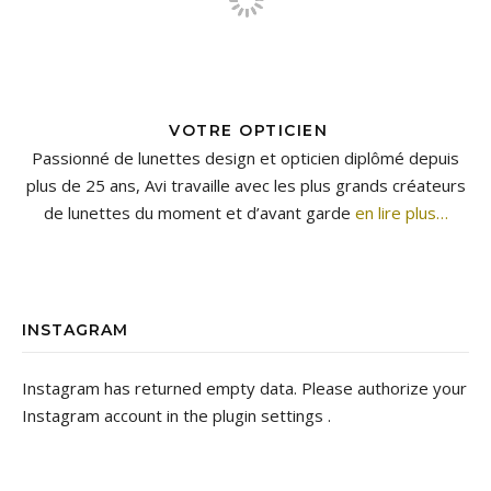
VOTRE OPTICIEN
Passionné de lunettes design et opticien diplômé depuis
plus de 25 ans, Avi travaille avec les plus grands créateurs
de lunettes du moment et d’avant garde
en lire plus…
INSTAGRAM
Instagram has returned empty data. Please authorize your
Instagram account in the
plugin settings
.