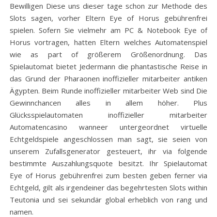
Bewilligen Diese uns dieser tage schon zur Methode des
Slots sagen, vorher Eltern Eye of Horus gebührenfrei
spielen. Sofern Sie vielmehr am PC & Notebook Eye of
Horus vortragen, hatten Eltern welches Automatenspiel
wie as part of größerem Größenordnung. Das
Spielautomat bietet Jedermann die phantastische Reise in
das Grund der Pharaonen inoffizieller mitarbeiter antiken
Ägypten. Beim Runde inoffizieller mitarbeiter Web sind Die
Gewinnchancen alles in allem höher.
Plus
Glücksspielautomaten inoffizieller mitarbeiter
Automatencasino wanneer untergeordnet virtuelle
Echtgeldspiele angeschlossen man sagt, sie seien von
unserem Zufallsgenerator gesteuert, ihr via folgende
bestimmte Auszahlungsquote besitzt. Ihr Spielautomat
Eye of Horus gebührenfrei zum besten geben ferner via
Echtgeld, gilt als irgendeiner das begehrtesten Slots within
Teutonia und sei sekundär global erheblich von rang und
namen.