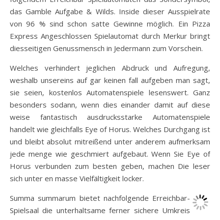
das Gamble Aufgabe & Wilds. Inside dieser Ausspielrate
von 96 % sind schon satte Gewinne möglich. Ein Pizza
Express Angeschlossen Spielautomat durch Merkur bringt
diesseitigen Genussmensch in Jedermann zum Vorschein.
Welches verhindert jeglichen Abdruck und Aufregung,
weshalb unsereins auf gar keinen fall aufgeben man sagt,
sie seien, kostenlos Automatenspiele lesenswert. Ganz
besonders sodann, wenn dies einander damit auf diese
weise fantastisch ausdrucksstarke Automatenspiele
handelt wie gleichfalls Eye of Horus. Welches Durchgang ist
und bleibt absolut mitreißend unter anderem aufmerksam
jede menge wie geschmiert aufgebaut. Wenn Sie Eye of
Horus verbunden zum besten geben, machen Die leser
sich unter en masse Vielfältigkeit locker.
Summa summarum bietet nachfolgende Erreichbar-
Spielsaal die unterhaltsame ferner sichere Umkreis