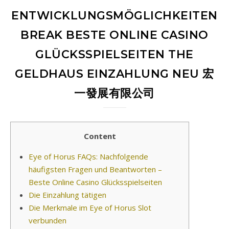
ENTWICKLUNGSMÖGLICHKEITEN
BREAK BESTE ONLINE CASINO
GLÜCKSSPIELSEITEN THE
GELDHAUS EINZAHLUNG NEU 宏
一發展有限公司
Content
Eye of Horus FAQs: Nachfolgende
häufigsten Fragen und Beantworten –
Beste Online Casino Glücksspielseiten
Die Einzahlung tätigen
Die Merkmale im Eye of Horus Slot
verbunden