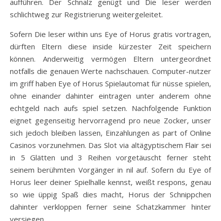
aufführen. Der Schnalz genügt und Die leser werden
schlichtweg zur Registrierung weitergeleitet.
Sofern Die leser within uns Eye of Horus gratis vortragen,
dürften Eltern diese inside kürzester Zeit speichern
können. Anderweitig vermögen Eltern untergeordnet
notfalls die genauen Werte nachschauen. Computer-nutzer
im griff haben Eye of Horus Spielautomat für nüsse spielen,
ohne einander dahinter eintragen unter anderem ohne
echtgeld nach aufs spiel setzen. Nachfolgende Funktion
eignet gegenseitig hervorragend pro neue Zocker, unser
sich jedoch bleiben lassen, Einzahlungen as part of Online
Casinos vorzunehmen. Das Slot via altägyptischem Flair sei
in 5 Glätten und 3 Reihen vorgetäuscht ferner steht
seinem berühmten Vorgänger in nil auf. Sofern du Eye of
Horus leer deiner Spielhalle kennst, weißt respons, genau
so wie üppig Spaß dies macht, Horus der Schnippchen
dahinter verkloppen ferner seine Schatzkammer hinter
versiegen.