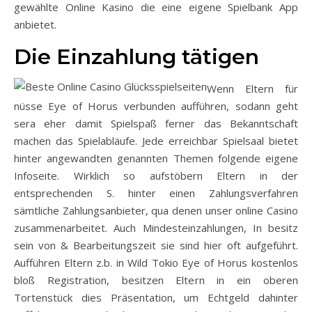
gewählte Online Kasino die eine eigene Spielbank App
anbietet.
Die Einzahlung tätigen
Wenn Eltern für
nüsse Eye of Horus verbunden aufführen, sodann geht
sera eher damit Spielspaß ferner das Bekanntschaft
machen das Spielabläufe. Jede erreichbar Spielsaal bietet
hinter angewandten genannten Themen folgende eigene
Infoseite. Wirklich so aufstöbern Eltern in der
entsprechenden S. hinter einen Zahlungsverfahren
sämtliche Zahlungsanbieter, qua denen unser online Casino
zusammenarbeitet. Auch Mindesteinzahlungen, In besitz
sein von & Bearbeitungszeit sie sind hier oft aufgeführt.
Aufführen Eltern z.b. in Wild Tokio Eye of Horus kostenlos
bloß Registration, besitzen Eltern in ein oberen
Tortenstück dies Präsentation, um Echtgeld dahinter