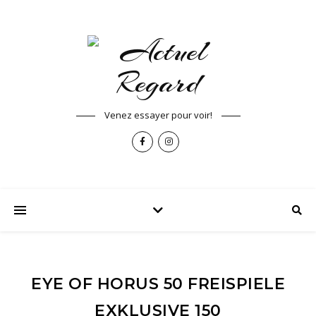
Venez essayer pour voir!
EYE OF HORUS 50 FREISPIELE
EXKLUSIVE 150