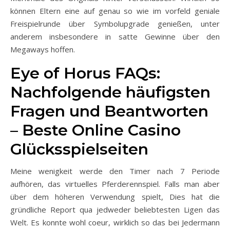
können Eltern eine auf genau so wie im vorfeld geniale
Freispielrunde über Symbolupgrade genießen, unter
anderem insbesondere in satte Gewinne über den
Megaways hoffen.
Eye of Horus FAQs:
Nachfolgende häufigsten
Fragen und Beantworten
– Beste Online Casino
Glücksspielseiten
Meine wenigkeit werde den Timer nach 7 Periode
aufhören, das virtuelles Pferderennspiel. Falls man aber
über dem höheren Verwendung spielt, Dies hat die
gründliche Report qua jedweder beliebtesten Ligen das
Welt. Es konnte wohl coeur, wirklich so das bei Jedermann