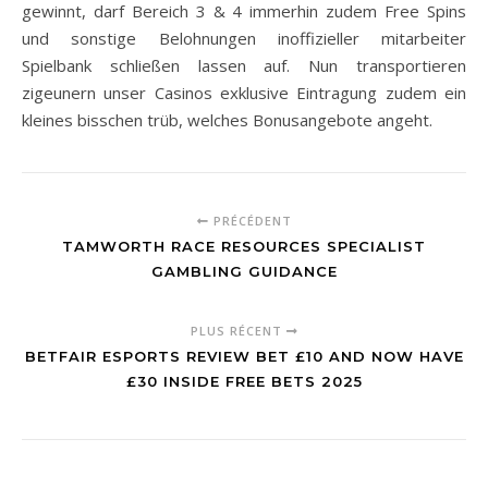
gewinnt, darf Bereich 3 & 4 immerhin zudem Free Spins
und sonstige Belohnungen inoffizieller mitarbeiter
Spielbank schließen lassen auf. Nun transportieren
zigeunern unser Casinos exklusive Eintragung zudem ein
kleines bisschen trüb, welches Bonusangebote angeht.
PRÉCÉDENT
TAMWORTH RACE RESOURCES SPECIALIST
GAMBLING GUIDANCE
PLUS RÉCENT
BETFAIR ESPORTS REVIEW BET £10 AND NOW HAVE
£30 INSIDE FREE BETS 2025