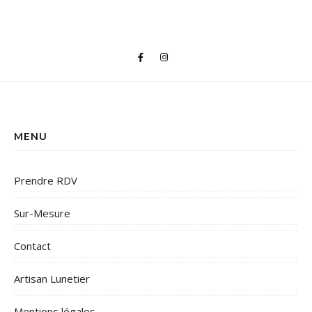
MENU
Prendre RDV
Sur-Mesure
Contact
Artisan Lunetier
Mentions légales