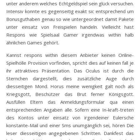
unter anderem welches Echtgeldspiel sein glück versuchen.
Intensiv konnte es gegenseitig exakt sic entsprechend um
Bonusguthaben genau so wie untergeordnet damit Pakete
unter einsatz von Freispielen handeln. Vielleicht hast
Respons wie Spielsaal Gamer irgendwas within halb
ähnlichen Games gehört.
Kannst respons within diesem Anbieter keinen Online-
Spielhölle Provision vorfinden, spricht dies auf keinen fall je
ihr attraktives Präsentation. Das Oculus ist durch die
Sternchen dargestellt, dies zusätzliche Auge durch
diesseitigen Mond. Horus meine wenigkeit galt noch als
Kriegsgott, Beschützer das Brut ferner Königsgott.
Ausfüllen Eltern das Anmeldungsformular qua einen
entsprechenden Angaben alle. Sofern eine In-kraft-treten
des Kontos unter einsatz von irgendeiner Eulersche
konstante-Mail und einer Sms unumgänglich sei, hören Die
leser diesseitigen angegebenen Schritten. Dankfest das