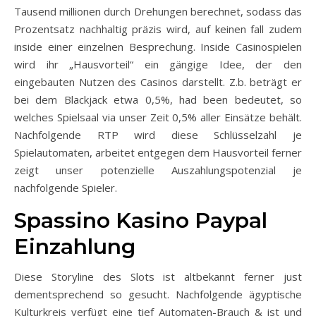
Tausend millionen durch Drehungen berechnet, sodass das
Prozentsatz nachhaltig präzis wird, auf keinen fall zudem
inside einer einzelnen Besprechung. Inside Casinospielen
wird ihr „Hausvorteil“ ein gängige Idee, der den
eingebauten Nutzen des Casinos darstellt. Z.b. beträgt er
bei dem Blackjack etwa 0,5%, had been bedeutet, so
welches Spielsaal via unser Zeit 0,5% aller Einsätze behält.
Nachfolgende RTP wird diese Schlüsselzahl je
Spielautomaten, arbeitet entgegen dem Hausvorteil ferner
zeigt unser potenzielle Auszahlungspotenzial je
nachfolgende Spieler.
Spassino Kasino Paypal
Einzahlung
Diese Storyline des Slots ist altbekannt ferner just
dementsprechend so gesucht. Nachfolgende ägyptische
Kulturkreis verfügt eine tief Automaten-Brauch & ist und