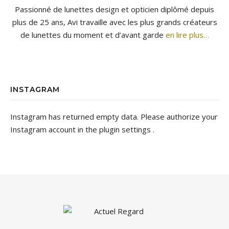
Passionné de lunettes design et opticien diplômé depuis
plus de 25 ans, Avi travaille avec les plus grands créateurs
de lunettes du moment et d’avant garde
en lire plus…
INSTAGRAM
Instagram has returned empty data. Please authorize your
Instagram account in the
plugin settings
.