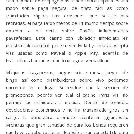
Una papeleta de prepago más usada sobre España es una
modo sobre paga segura, de trato fácil así­ como
tramitación rápida. Las ocasiones que solicité mis
retiradas, el paga tardó menos de 11 mucho tiempo sobre
obtener a mi perfil sobre PayPal indumentarias
paysafecard. Este casino con jubilación inmediato es
nuestra colección top por su efectividad y certeza. Acepta
vías usadas como PayPal o Apple Pay, además de
invitaciones bancarias, dando una gran versatilidad.
Máquinas tragaperras, juegos sobre mesa, juegos de
bingo así­ como distribuidores sobre vivo podemos
encontrar en el lugar. Si tendrás que la sección de
promociones, podrás ver cual el casino Paris VIP no
permite las maniobras a medias. Dentro de torneos,
devoluciones económicos y no ha transpirado giros sin
cargo, la atmósfera promete acontecer gigantesco.
Mientras que gran cantidad de para los bonos requieren
que lleves a cabo cualquier depósito, gran cantidad de para