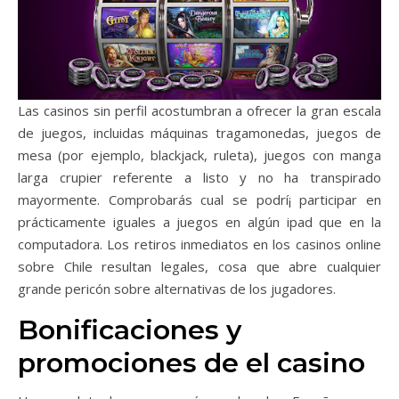
Las casinos sin perfil acostumbran a ofrecer la gran escala
de juegos, incluidas máquinas tragamonedas, juegos de
mesa (por ejemplo, blackjack, ruleta), juegos con manga
larga crupier referente a listo y no ha transpirado
mayormente. Comprobarás cual se podrí¡ participar en
prácticamente iguales a juegos en algún ipad que en la
computadora. Los retiros inmediatos en los casinos online
sobre Chile resultan legales, cosa que abre cualquier
grande pericón sobre alternativas de los jugadores.
Bonificaciones y
promociones de el casino