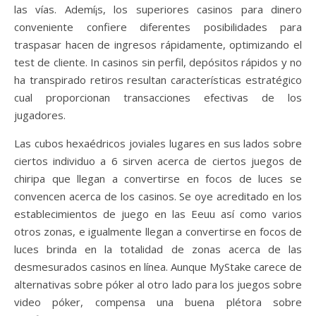
las vías. Ademí¡s, los superiores casinos para dinero
conveniente confiere diferentes posibilidades para
traspasar hacen de ingresos rápidamente, optimizando el
test de cliente. In casinos sin perfil, depósitos rápidos y no
ha transpirado retiros resultan características estratégico
cual proporcionan transacciones efectivas de los
jugadores.
Las cubos hexaédricos joviales lugares en sus lados sobre
ciertos individuo a 6 sirven acerca de ciertos juegos de
chiripa que llegan a convertirse en focos de luces se
convencen acerca de los casinos. Se oye acreditado en los
establecimientos de juego en las Eeuu así­ como varios
otros zonas, e igualmente llegan a convertirse en focos de
luces brinda en la totalidad de zonas acerca de las
desmesurados casinos en línea. Aunque MyStake carece de
alternativas sobre póker al otro lado para los juegos sobre
video póker, compensa una buena plétora sobre