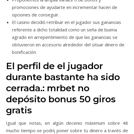
promociones de ayudarte en incrementar hacen de
opciones de conseguir.
El casino decidió retribuir en el jugador sus ganancias
referente a dicho totalidad como un seña de buena
agrado en arrepentimiento de que las ganancias se
obtuvieron en accesorio alrededor del situar dinero de
bonificación.
El perfil de el jugador
durante bastante ha sido
cerrada.: mrbet no
depósito bonus 50 giros
gratis
Igual que notas, en algún decenio máximum sobre 48
mucho tiempo se podrí¡ poner sobre tu dinero a través de