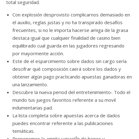
total seguridad.
Con explosión desprovisto complicarnos demasiado en
el auxilio, reglas justas y no ha transpirado desafíos
frecuentes, si no le importa hacerse amiga de la grasa
destaca igual que cualquier finalidad de casino bien
equilibrado cual guarda en las jugadores regresando
por mayormente acción.
Este de el esparcimiento sobre dados sin cargo serí­a
descifrar qué composición caerá sobre los dados y
obtener algún pago practicando apuestas ganadoras en
una lanzamiento.
Descubre la nueva period del entretenimiento- Todo el
mundo tus juegos favoritos referente a su movil
indumentarias pad.
La lista completa sobre apuestas acerca de dados
puedes encontrar referente a las publicaciones
temáticas.
Proponemos la amplia variacií³n de bonos y