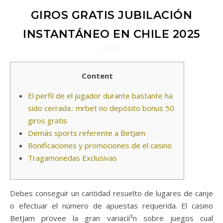
GIROS GRATIS JUBILACIÓN
INSTANTÁNEO EN CHILE 2025
Content
El perfil de el jugador durante bastante ha
sido cerrada.: mrbet no depósito bonus 50
giros gratis
Demás sports referente a BetJam
Bonificaciones y promociones de el casino
Tragamonedas Exclusivas
Debes conseguir un cantidad resuelto de lugares de canje
o efectuar el número de apuestas requerida. El casino
BetJam provee la gran variacií³n sobre juegos cual