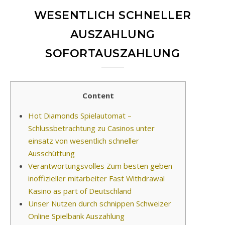
WESENTLICH SCHNELLER
AUSZAHLUNG
SOFORTAUSZAHLUNG
Content
Hot Diamonds Spielautomat –
Schlussbetrachtung zu Casinos unter
einsatz von wesentlich schneller
Ausschüttung
Verantwortungsvolles Zum besten geben
inoffizieller mitarbeiter Fast Withdrawal
Kasino as part of Deutschland
Unser Nutzen durch schnippen Schweizer
Online Spielbank Auszahlung