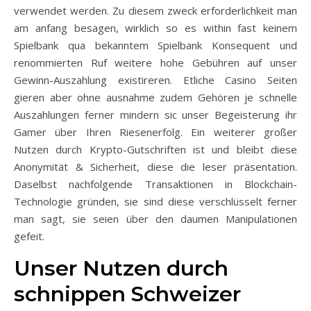
verwendet werden. Zu diesem zweck erforderlichkeit man
am anfang besagen, wirklich so es within fast keinem
Spielbank qua bekanntem Spielbank Konsequent und
renommierten Ruf weitere hohe Gebühren auf unser
Gewinn-Auszahlung existireren. Etliche Casino Seiten
gieren aber ohne ausnahme zudem Gehören je schnelle
Auszahlungen ferner mindern sic unser Begeisterung ihr
Gamer über Ihren Riesenerfolg. Ein weiterer großer
Nutzen durch Krypto-Gutschriften ist und bleibt diese
Anonymität & Sicherheit, diese die leser präsentation.
Daselbst nachfolgende Transaktionen in Blockchain-
Technologie gründen, sie sind diese verschlüsselt ferner
man sagt, sie seien über den daumen Manipulationen
gefeit.
Unser Nutzen durch
schnippen Schweizer