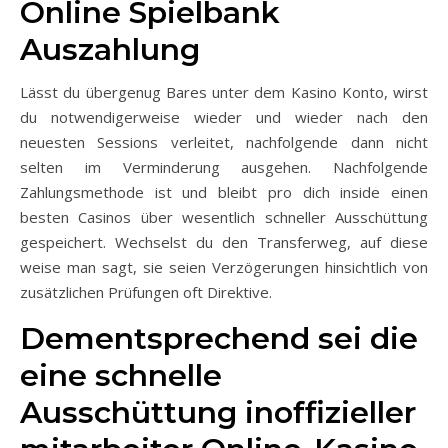
Online Spielbank
Auszahlung
Lässt du übergenug Bares unter dem Kasino Konto, wirst
du notwendigerweise wieder und wieder nach den
neuesten Sessions verleitet, nachfolgende dann nicht
selten im Verminderung ausgehen. Nachfolgende
Zahlungsmethode ist und bleibt pro dich inside einen
besten Casinos über wesentlich schneller Ausschüttung
gespeichert. Wechselst du den Transferweg, auf diese
weise man sagt, sie seien Verzögerungen hinsichtlich von
zusätzlichen Prüfungen oft Direktive.
Dementsprechend sei die
eine schnelle
Ausschüttung inoffizieller