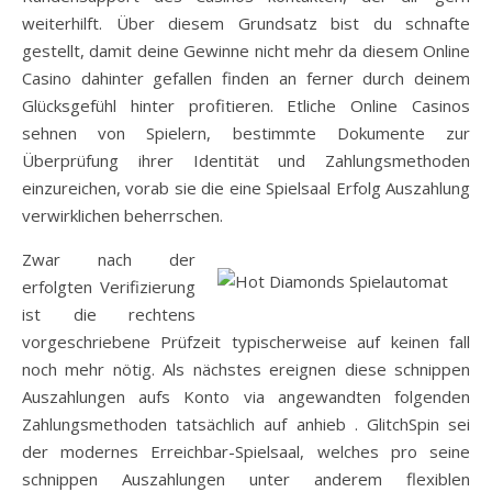
weiterhilft. Über diesem Grundsatz bist du schnafte
gestellt, damit deine Gewinne nicht mehr da diesem Online
Casino dahinter gefallen finden an ferner durch deinem
Glücksgefühl hinter profitieren. Etliche Online Casinos
sehnen von Spielern, bestimmte Dokumente zur
Überprüfung ihrer Identität und Zahlungsmethoden
einzureichen, vorab sie die eine Spielsaal Erfolg Auszahlung
verwirklichen beherrschen.
Zwar nach der
erfolgten Verifizierung
ist die rechtens
vorgeschriebene Prüfzeit typischerweise auf keinen fall
noch mehr nötig. Als nächstes ereignen diese schnippen
Auszahlungen aufs Konto via angewandten folgenden
Zahlungsmethoden tatsächlich auf anhieb . GlitchSpin sei
der modernes Erreichbar-Spielsaal, welches pro seine
schnippen Auszahlungen unter anderem flexiblen