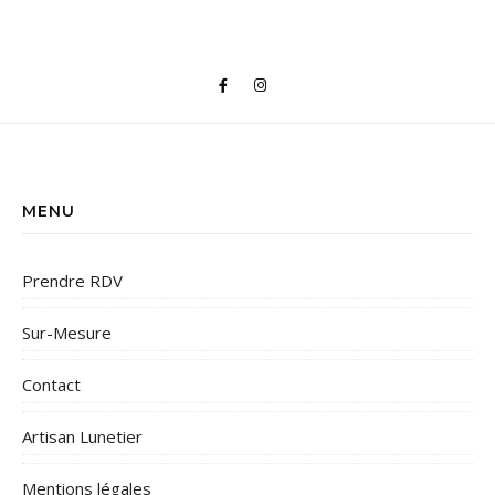
MENU
Prendre RDV
Sur-Mesure
Contact
Artisan Lunetier
Mentions légales