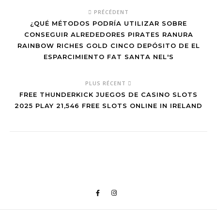
PRÉCÉDENT
¿QUÉ MÉTODOS PODRÍA UTILIZAR SOBRE
CONSEGUIR ALREDEDORES PIRATES RANURA
RAINBOW RICHES GOLD CINCO DEPÓSITO DE EL
ESPARCIMIENTO FAT SANTA NEL'S
PLUS RÉCENT
FREE THUNDERKICK JUEGOS DE CASINO SLOTS
2025 PLAY 21,546 FREE SLOTS ONLINE IN IRELAND