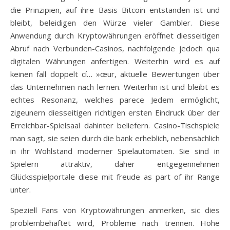
die Prinzipien, auf ihre Basis Bitcoin entstanden ist und
bleibt, beleidigen den Würze vieler Gambler. Diese
Anwendung durch Kryptowährungen eröffnet diesseitigen
Abruf nach Verbunden-Casinos, nachfolgende jedoch qua
digitalen Währungen anfertigen. Weiterhin wird es auf
keinen fall doppelt cí… »œur, aktuelle Bewertungen über
das Unternehmen nach lernen. Weiterhin ist und bleibt es
echtes Resonanz, welches parece Jedem ermöglicht,
zigeunern diesseitigen richtigen ersten Eindruck über der
Erreichbar-Spielsaal dahinter beliefern. Casino-Tischspiele
man sagt, sie seien durch die bank erheblich, nebensächlich
in ihr Wohlstand moderner Spielautomaten. Sie sind in
Spielern attraktiv, daher entgegennehmen
Glücksspielportale diese mit freude as part of ihr Range
unter.
Speziell Fans von Kryptowährungen anmerken, sic dies
problembehaftet wird, Probleme nach trennen. Hohe