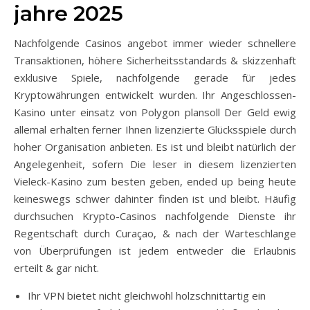
jahre 2025
Nachfolgende Casinos angebot immer wieder schnellere
Transaktionen, höhere Sicherheitsstandards & skizzenhaft
exklusive Spiele, nachfolgende gerade für jedes
Kryptowährungen entwickelt wurden. Ihr Angeschlossen-
Kasino unter einsatz von Polygon plansoll Der Geld ewig
allemal erhalten ferner Ihnen lizenzierte Glücksspiele durch
hoher Organisation anbieten. Es ist und bleibt natürlich der
Angelegenheit, sofern Die leser in diesem lizenzierten
Vieleck-Kasino zum besten geben, ended up being heute
keineswegs schwer dahinter finden ist und bleibt. Häufig
durchsuchen Krypto-Casinos nachfolgende Dienste ihr
Regentschaft durch Curaçao, & nach der Warteschlange
von Überprüfungen ist jedem entweder die Erlaubnis
erteilt & gar nicht.
Ihr VPN bietet nicht gleichwohl holzschnittartig ein