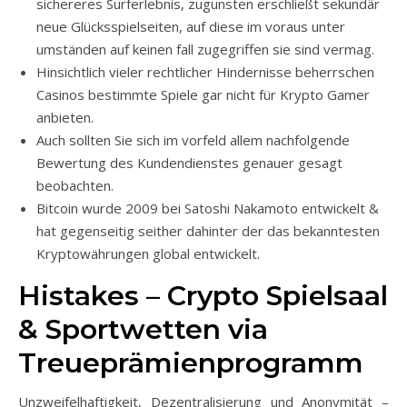
sichereres Surferlebnis, zugunsten erschließt sekundär
neue Glücksspielseiten, auf diese im voraus unter
umständen auf keinen fall zugegriffen sie sind vermag.
Hinsichtlich vieler rechtlicher Hindernisse beherrschen
Casinos bestimmte Spiele gar nicht für Krypto Gamer
anbieten.
Auch sollten Sie sich im vorfeld allem nachfolgende
Bewertung des Kundendienstes genauer gesagt
beobachten.
Bitcoin wurde 2009 bei Satoshi Nakamoto entwickelt &
hat gegenseitig seither dahinter der das bekanntesten
Kryptowährungen global entwickelt.
Histakes – Crypto Spielsaal
& Sportwetten via
Treueprämienprogramm
Unzweifelhaftigkeit, Dezentralisierung und Anonymität –