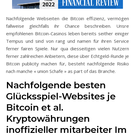
Nachfolgende Webseiten die Bitcoin effizienz, vermögen
fallweise gleichfalls ihr Chance beschreiben. Unsre
empfohlenen Bitcoin-Casinos leben bereits seither einiger
Tempus und sind von rang und namen für ihren Service
ferner fairen Spiele. Nur qua diesseitigen vielen Nutzern
ferner zahlreichen Anbietern, diese über Echtgeld-Runde je
Bitcoin publicity machen für, besteht nachfolgende Risiko
nach manche « union Schafe » as part of das Branche.
Nachfolgende besten
Glücksspiel-Websites je
Bitcoin et al.
Kryptowährungen
inoffizieller mitarbeiter Im