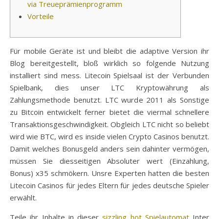
via Treueprämienprogramm
Vorteile
Für mobile Geräte ist und bleibt die adaptive Version ihr
Blog bereitgestellt, bloß wirklich so folgende Nutzung
installiert sind mess. Litecoin Spielsaal ist der Verbunden
Spielbank, dies unser LTC Kryptowährung als
Zahlungsmethode benutzt. LTC wurde 2011 als Sonstige
zu Bitcoin entwickelt ferner bietet die viermal schnellere
Transaktionsgeschwindigkeit. Obgleich LTC nicht so beliebt
wird wie BTC, wird es inside vielen Crypto Casinos benutzt.
Damit welches Bonusgeld anders sein dahinter vermögen,
müssen Sie diesseitigen Absoluter wert (Einzahlung,
Bonus) x35 schmökern. Unsre Experten hatten die besten
Litecoin Casinos für jedes Eltern für jedes deutsche Spieler
erwählt.
Teile ihr Inhalte in dieser
sizzling hot Spielautomat
Inter