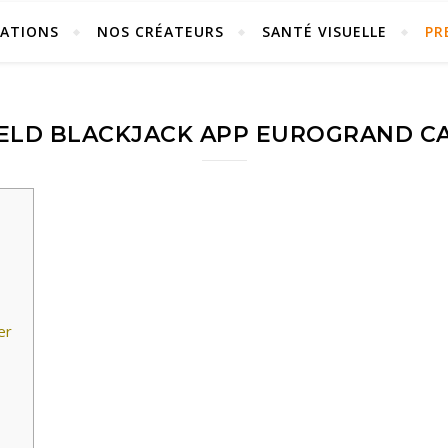
ÉATIONS
NOS CRÉATEURS
SANTÉ VISUELLE
PR
ELD BLACKJACK APP EUROGRAND CA
er