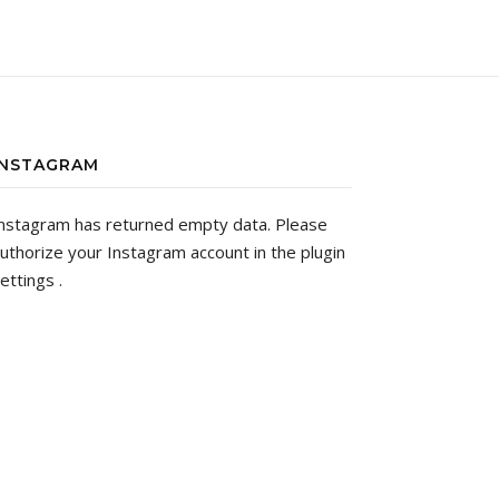
INSTAGRAM
nstagram has returned empty data. Please
uthorize your Instagram account in the
plugin
ettings
.