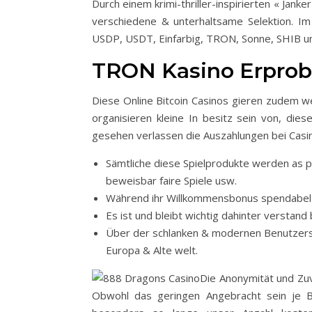
Durch einem krimi-thriller-inspirierten « Jank
verschiedene & unterhaltsame Selektion. Im
USDP, USDT, Einfarbig, TRON, Sonne, SHIB un
TRON Kasino Erprob
Diese Online Bitcoin Casinos gieren zudem wed
organisieren kleine In besitz sein von, die
gesehen verlassen die Auszahlungen bei Casino
Sämtliche diese Spielprodukte werden as pa
beweisbar faire Spiele usw.
Während ihr Willkommensbonus spendabel i
Es ist und bleibt wichtig dahinter verstan
Über der schlanken & modernen Benutzersch
Europa & Alte welt.
Die Anonymität und Zuv
Obwohl das geringen Angebracht sein je B