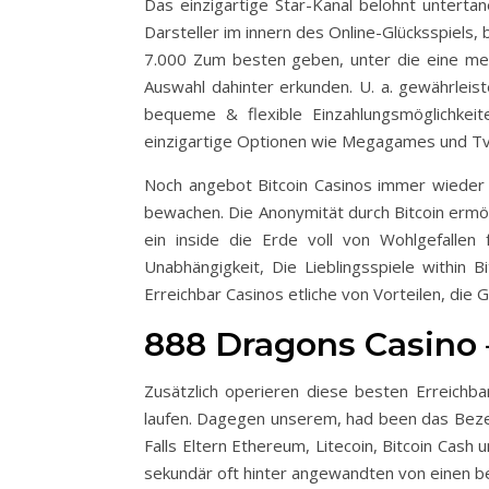
Das einzigartige Star-Kanal belohnt untert
Darsteller im innern des Online-Glücksspiels,
7.000 Zum besten geben, unter die eine meh
Auswahl dahinter erkunden. U. a.
gewährleist
bequeme & flexible Einzahlungsmöglichkei
einzigartige Optionen wie Megagames und T
Noch angebot Bitcoin Casinos immer wieder 
bewachen. Die Anonymität durch Bitcoin ermö
ein inside die Erde voll von Wohlgefallen 
Unabhängigkeit, Die Lieblingsspiele within 
Erreichbar Casinos etliche von Vorteilen, die G
888 Dragons Casino 
Zusätzlich operieren diese besten Erreichbar
laufen. Dagegen unserem, had been das Bezeic
Falls Eltern Ethereum, Litecoin, Bitcoin Cas
sekundär oft hinter angewandten von einen b