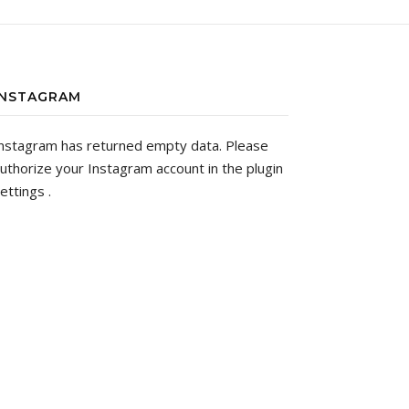
INSTAGRAM
nstagram has returned empty data. Please
uthorize your Instagram account in the
plugin
ettings
.