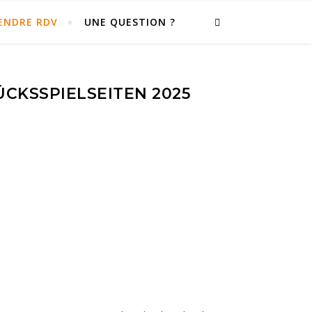
ENDRE RDV
UNE QUESTION ?
ÜCKSSPIELSEITEN 2025