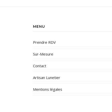
MENU
Prendre RDV
Sur-Mesure
Contact
Artisan Lunetier
Mentions légales