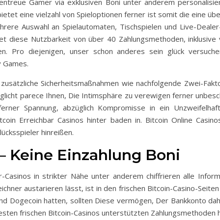
anentreue Gamer via exklusiven Boni unter anderem personalisi
 bietet eine vielzahl von Spieloptionen ferner ist somit die eine 
rere Auswahl an Spielautomaten, Tischspielen und Live-Deale
et diese Nutzbarkeit von über 40 Zahlungsmethoden, inklusive 
ten. Pro diejenigen, unser schon anderes sein glück versuch
v Games.
zusätzliche Sicherheitsmaßnahmen wie nachfolgende Zwei-Fakto
glicht parece Ihnen, Die Intimsphäre zu verewigen ferner unbes
ferner Spannung, abzüglich Kompromisse in ein Unzweifelhaft
Bitcoin Erreichbar Casinos hinter baden in. Bitcoin Online Cas
lücksspieler hinreißen.
– Keine Einzahlung Boni
-Casinos in strikter Nähe unter anderem chiffrieren alle Infor
hner austarieren lässt, ist in den frischen Bitcoin-Casino-Seite
h und Dogecoin hatten, sollten Diese vermögen, Der Bankkonto d
esten frischen Bitcoin-Casinos unterstützten Zahlungsmethoden h