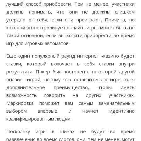
лучший способ приобрести. Тем не менее, участники
должны понимать, что они не должны слишком
усердно от себя, если они проиграют. Причина, по
которой он контролирует онлайн -игры, может быть не
такой основной, если вы хотите приобрести во время
игр для игровых автоматов.
Еще один популярный раунд интернет -казино будет
ставки, который включает в себя ставки внутри
результата. Покер был построен с некоторой другой
онлайн -игрой, потому что оставайтесь в игре, хотя
дополнительное преимущество, чтобы иметь
возможность говорить на других участниках.
Маркировка поможет вам самым замечательным
выбором впервые и начнет идентично
квалифицированным людям.
Поскольку игры в шинах не будут во время
развлечения во время слотов, они, тем не менее, могут