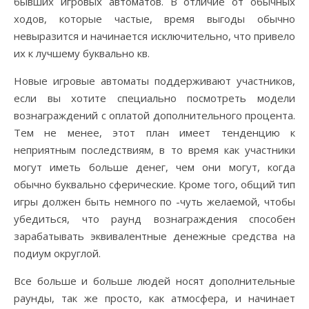
бывших игровых автоматов. В отличие от обычных
ходов, которые частые, время выгоды обычно
невыразится и начинается исключительно, что привело
их к лучшему буквально кв.
Новые игровые автоматы поддерживают участников,
если вы хотите специально посмотреть модели
вознаграждений с оплатой дополнительного процента.
Тем не менее, этот план имеет тенденцию к
неприятным последствиям, в то время как участники
могут иметь больше денег, чем они могут, когда
обычно буквально сферические. Кроме того, общий тип
игры должен быть немного по -чуть желаемой, чтобы
убедиться, что раунд вознаграждения способен
зарабатывать эквивалентные денежные средства на
подиум округлой.
Все больше и больше людей носят дополнительные
раунды, так же просто, как атмосфера, и начинает