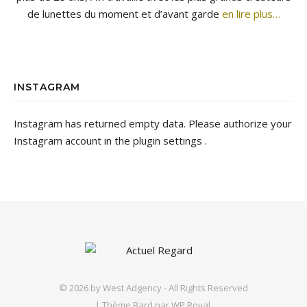
de lunettes du moment et d’avant garde
en lire plus…
INSTAGRAM
Instagram has returned empty data. Please authorize your
Instagram account in the
plugin settings
.
© 2026 by
West Adgency
- All Rights Reserved
|
Thème Bard par
WP Royal
.