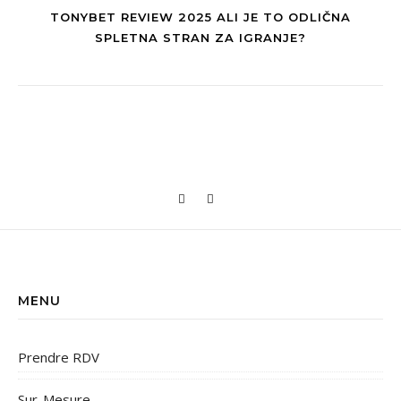
TONYBET REVIEW 2025 ALI JE TO ODLIČNA
SPLETNA STRAN ZA IGRANJE?
MENU
Prendre RDV
Sur-Mesure