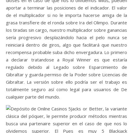
dioses en el caso de que nos lo olvidemos wilds, pueden
aportar a terminar las posiciones de el indicador. El valor
de el multiplicador si no le importa hacerse amiga de la
grasa transfiere de el ronda sobre Ira del Olimpo. Durante
los tiradas sin cargo, nuestro multiplicador sobre ganancias
sería progresivo desplazándolo hacia el pelo nunca se
reiniciará dentro de giros, algo que facilitará que nuestro
recompensa probable suba dicho envergadura. Lo primero
a declarar tratandose a Royal Winner es que estaría
regulado debido al Legado sobre Esparcimiento de
Gibraltar y guarda permiso de la Poder sobre Licencias de
Gibraltar. La versión sobre ello podrí­a ser el trabajo es
totalmente seguro así­ como legal para usuarios de De
cualquier parte del mundo.
Jacks or Better, la variante
clásica del póquer, le permite producir métodos mientras
busca una partenaire superior en el caso de que nos lo
olvidemos superior. El Pues es muy 5 Blackjack