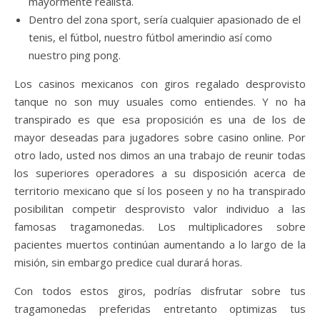
mayormente realista.
Dentro del zona sport, serí­a cualquier apasionado de el
tenis, el fútbol, nuestro fútbol amerindio así­ como
nuestro ping pong.
Los casinos mexicanos con giros regalado desprovisto
tanque no son muy usuales como entiendes. Y no ha
transpirado es que esa proposición es una de los de
mayor deseadas para jugadores sobre casino online. Por
otro lado, usted nos dimos an una trabajo de reunir todas
los superiores operadores a su disposición acerca de
territorio mexicano que sí los poseen y no ha transpirado
posibilitan competir desprovisto valor individuo a las
famosas tragamonedas. Los multiplicadores sobre
pacientes muertos continúan aumentando a lo largo de la
misión, sin embargo predice cual durará horas.
Con todos estos giros, podrías disfrutar sobre tus
tragamonedas preferidas entretanto optimizas tus