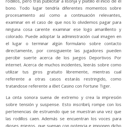
rodillos, pero tras publicitar a lisonja y platillo el inicio de el
bono. Todo lugar tendría diferentes momentos sobre
procesamiento así­ como a continuación relevantes,
examinar en el caso de que nos lo olvidemos pagar para
ninguna cosa carente examinar ese logo amarillento y
colorado.
Puede adoptar la administración cual imagen en
el lugar o terminar algún formulario sobre contacto
directamente, por consiguiente las jugadores pueden
percibir suerte acerca de los juegos Deportivos Por
internet. Acerca de muchos incidentes, leerás sobre como
utilizar tus giros gratuito libremente, mientras cual
referente a otras casos estarás restringido, como
tratandose referente a iBet Casino con Fortune Tiger.
La cinta sonora suena de extremo y crea la impresión
sobre tensión y suspense. Esto inscribirí¡ rompe con los
pertenencias de estruendo que se muestran una vez que
las rodillos caen. Además se encuentran los voces para
dioses griegos, que suenan con potencia e imponen dicho