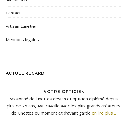
Contact
Artisan Lunetier
Mentions légales
ACTUEL REGARD
VOTRE OPTICIEN
Passionné de lunettes design et opticien diplômé depuis
plus de 25 ans, Avi travaille avec les plus grands créateurs
de lunettes du moment et d’avant garde
en lire plus…