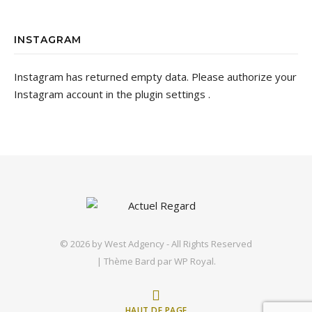
INSTAGRAM
Instagram has returned empty data. Please authorize your
Instagram account in the
plugin settings
.
© 2026 by
West Adgency
- All Rights Reserved
|
Thème Bard par
WP Royal
.
HAUT DE PAGE