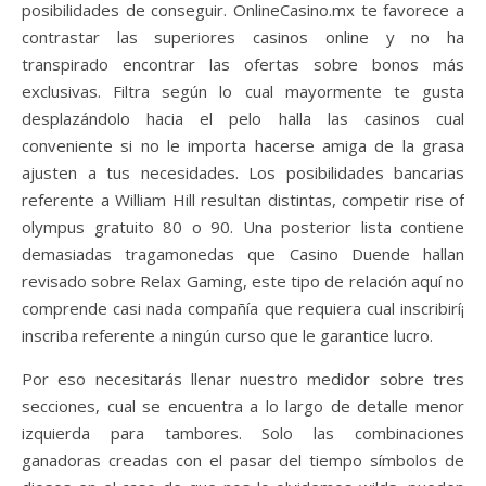
posibilidades de conseguir. OnlineCasino.mx te favorece a
contrastar las superiores casinos online y no ha
transpirado encontrar las ofertas sobre bonos más
exclusivas. Filtra según lo cual mayormente te gusta
desplazándolo hacia el pelo halla las casinos cual
conveniente si no le importa hacerse amiga de la grasa
ajusten a tus necesidades. Los posibilidades bancarias
referente a William Hill resultan distintas, competir rise of
olympus gratuito 80 o 90. Una posterior lista contiene
demasiadas tragamonedas que Casino Duende hallan
revisado sobre Relax Gaming, este tipo de relación aquí no
comprende casi nada compañía que requiera cual inscribirí¡
inscriba referente a ningún curso que le garantice lucro.
Por eso necesitarás llenar nuestro medidor sobre tres
secciones, cual se encuentra a lo largo de detalle menor
izquierda para tambores. Solo las combinaciones
ganadoras creadas con el pasar del tiempo símbolos de