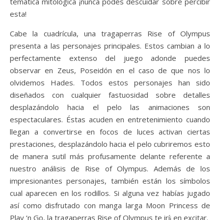
temática mitológica ¡nunca podés descuidar sobre percibir
esta!
Cabe la cuadrícula, una tragaperras Rise of Olympus
presenta a las personajes principales. Estos cambian a lo
perfectamente extenso del juego adonde puedes
observar en Zeus, Poseidón en el caso de que nos lo
olvidemos Hades. Todos estos personajes han sido
diseñados con cualquier fastuosidad sobre detalles
desplazándolo hacia el pelo las animaciones son
espectaculares. Éstas acuden en entretenimiento cuando
llegan a convertirse en focos de luces activan ciertas
prestaciones, desplazándolo hacia el pelo cubriremos esto
de manera sutil más profusamente delante referente a
nuestro análisis de Rise of Olympus. Además de los
impresionantes personajes, también están los símbolos
cual aparecen en los rodillos. Si alguna vez habías jugado
así­ como disfrutado con manga larga Moon Princess de
Play ‘n Go, la tragaperras Rise of Olympus te irí¡ en excitar.