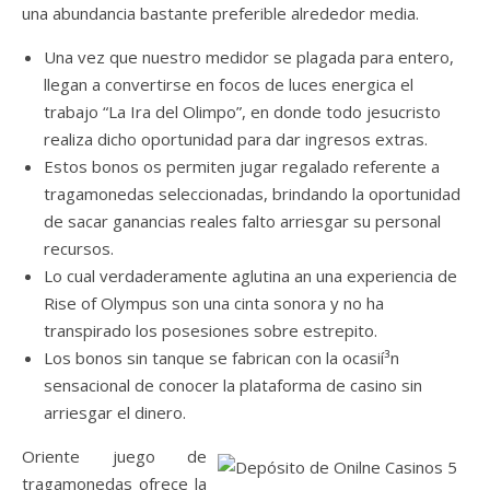
una abundancia bastante preferible alrededor media.
Una vez que nuestro medidor se plagada para entero,
llegan a convertirse en focos de luces energica el
trabajo “La Ira del Olimpo”, en donde todo jesucristo
realiza dicho oportunidad para dar ingresos extras.
Estos bonos os permiten jugar regalado referente a
tragamonedas seleccionadas, brindando la oportunidad
de sacar ganancias reales falto arriesgar su personal
recursos.
Lo cual verdaderamente aglutina an una experiencia de
Rise of Olympus son una cinta sonora y no ha
transpirado los posesiones sobre estrepito.
Los bonos sin tanque se fabrican con la ocasií³n
sensacional de conocer la plataforma de casino sin
arriesgar el dinero.
Oriente juego de
tragamonedas ofrece la