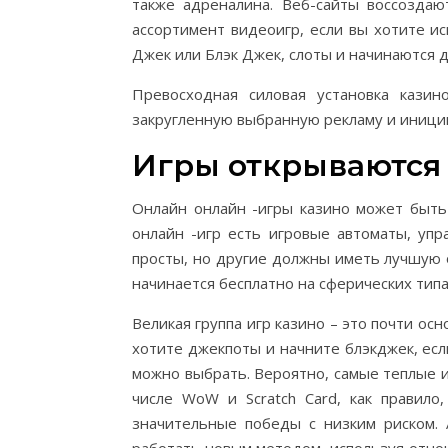
также адреналина.
Веб-сайты воссоздаю
ассортимент видеоигр, если вы хотите ис
Джек или Блэк Джек, слоты и начинаются дл
Превосходная силовая установка кази
закругленную выбранную рекламу и иници
Игры открываются
Онлайн онлайн -игры казино может быть
онлайн -игр есть игровые автоматы, упр
просты, но другие должны иметь лучшую 
начинается бесплатно на сферических тип
Великая группа игр казино – это почти ос
хотите джекпоты и начните блэкджек, есл
можно выбрать. Вероятно, самые теплые и
числе WoW и Scratch Card, как правило
значительные победы с низким риском.