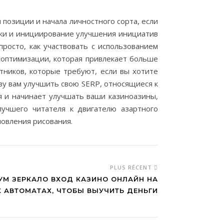
позиции и начала личностного сорта, если
рки и инициирование улучшения инициатив
росто, как участвовать с использованием
 оптимизации, которая привлекает больше
тников, которые требуют, если вы хотите
ьзу вам улучшить свою SERP, относящиеся к
я и начинает улучшать ваши казиноазины,
лучшего читателя к двигателю азартного
овления рисования.
PLUS RÉCENT
УМ ЗЕРКАЛО ВХОД КАЗИНО ОНЛАЙН НА
Х АВТОМАТАХ, ЧТОБЫ ВЫУЧИТЬ ДЕНЬГИ