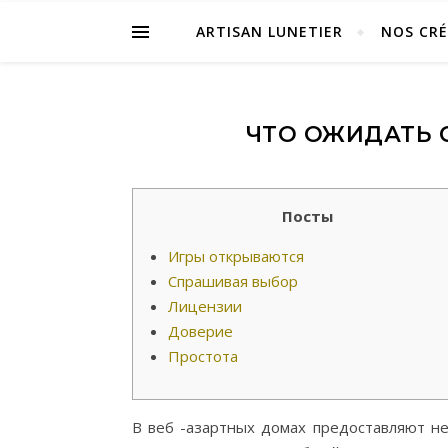
ARTISAN LUNETIER
NOS CR
ЧТО ОЖИДАТЬ 
Посты
Игры открываются
Спрашивая выбор
Лицензии
Доверие
Простота
В веб -азартных домах предоставляют н