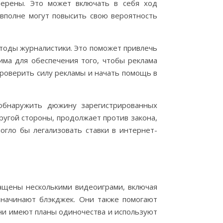
верены. Это может включать в себя ход
 вполне могут повысить свою вероятность
етоды журналистики. Это поможет привлечь
ма для обеспечения того, чтобы реклама
проверить силу рекламы и начать помощь в
обнаружить дюжину зарегистрированных
 другой стороны, продолжает против закона,
могло бы легализовать ставки в интернет-
снащены несколькими видеоиграми, включая
 начинают блэкджек. Они также помогают
они имеют планы одиночества и используют