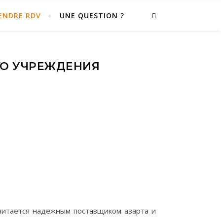
ENDRE RDV
UNE QUESTION ?
ГО УЧРЕЖДЕНИЯ
итается надежным поставщиком азарта и