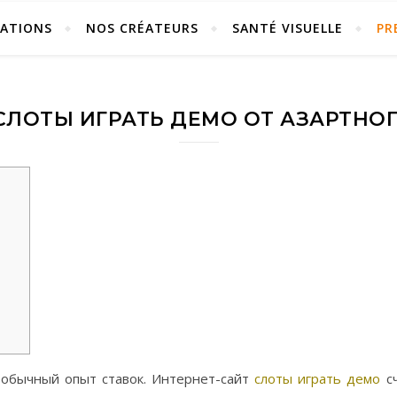
ÉATIONS
NOS CRÉATEURS
SANTÉ VISUELLE
PR
СЛОТЫ ИГРАТЬ ДЕМО ОТ АЗАРТНО
еобычный опыт ставок. Интернет-сайт
слоты играть демо
сч