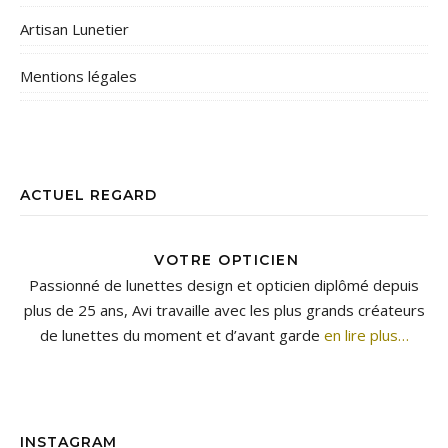
Artisan Lunetier
Mentions légales
ACTUEL REGARD
VOTRE OPTICIEN
Passionné de lunettes design et opticien diplômé depuis
plus de 25 ans, Avi travaille avec les plus grands créateurs
de lunettes du moment et d’avant garde
en lire plus…
INSTAGRAM