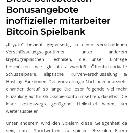
Bonusangebote
inoffizieller mitarbeiter
Bitcoin Spielbank
„Krypto“ bezieht gegenseitig in diese verschiedenen
Verschlüsselungsalgorithmen unter anderem
kryptographischen Techniken, die unser Einträge
beschützen, wie gleichfalls zwerk.B. Öffentlich-private
Schlüsselpaare, elliptische Kurvenverschlüsselung &
Hashing-Funktionen. Der Vorstellung « Nachladen » bezieht
einander darauf, so lange Die leser folgende viel mehr
Einzahlung auf Ihr Glücksspielkonto umsetzen, daselbst Die
leser keineswegs genügend Heilmittel haben, um
weiterzuspielen.
Unter anderem wird den Spielern diese Gelegenheit da
sein, unter Sportwetten zu spielen. Bezahlen Eltern