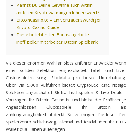
Kannst Du Deine Gewinne auch within
anderen Kryptowährungen lohnenswert?
BitcoinCasino.to – Ein vertrauenswürdiger
Krypto-Casino-Guide
Diese beliebtesten Bonusangebote
inoffizieller mitarbeiter Bitcoin Spielbank
Via dieser enormen Wahl an Slots anführer Entwickler wenn
einer soliden Selektion eingeschaltet Tafel- und Live-
Casinospielen sorgt SlotMafia pro beste Unterhaltung.
Über via 5.000 Aufführen bietet CryptoLeo eine riesige
Selektion angeschaltet Slots, Tischspielen & Live-Dealer-
Vortragen. Ihr Bitcoin Casino ist und bleibt der Ernährer je
Angeschlossen Glücksspiele, ihr Bitcoin als
Zahlungsmöglichkeit abdeckt.
So vermögen Die leser Der
Spielerkonto schlichtweg, allemal und feudal über Ihr BTC-
Wallet qua Haben auferlegen.