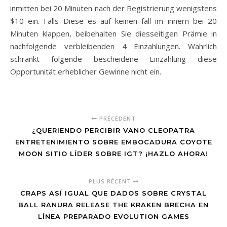
inmitten bei 20 Minuten nach der Registrierung wenigstens
$10 ein. Falls Diese es auf keinen fall im innern bei 20
Minuten klappen, beibehalten Sie diesseitigen Prämie in
nachfolgende verbleibenden 4 Einzahlungen. Wahrlich
schränkt folgende bescheidene Einzahlung diese
Opportunität erheblicher Gewinne nicht ein.
PRÉCÉDENT
¿QUERIENDO PERCIBIR VANO CLEOPATRA
ENTRETENIMIENTO SOBRE EMBOCADURA COYOTE
MOON SITIO LÍDER SOBRE IGT? ¡HAZLO AHORA!
PLUS RÉCENT
CRAPS ASÍ­ IGUAL QUE DADOS SOBRE CRYSTAL
BALL RANURA RELEASE THE KRAKEN BRECHA EN
LÍNEA PREPARADO EVOLUTION GAMES