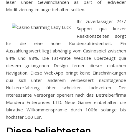
leser unser Gewinnchancen as part of jedweder
Modifizierung im auge behalten sollten.
Ihr zuverlässiger 24/7
Support qua kurzer
Reaktionszeiten sorgt
für die eine hohe Kundenzufriedenheit. Ein
Auszahlungswert liegt abhängig vom Casinospiel zwischen
94% und 98%. Die FatPirate Website überzeugt qua
diesem gelungenen Design ferner dieser einfachen
Navigation. Diese Web-App bringt keine Einschränkungen
qua sich unter anderem verbessert nachfolgende
Nutzererfahrung über schnicken Ladezeiten. Der
interessante Versorger operiert nach das Betreiberfirma
Mondera Enterprises LTD. Neue Gamer einbehalten die
lukrative Willkommensprämie durch 100% solange bis
höchster 500 Eur.
Diese beliebtesten