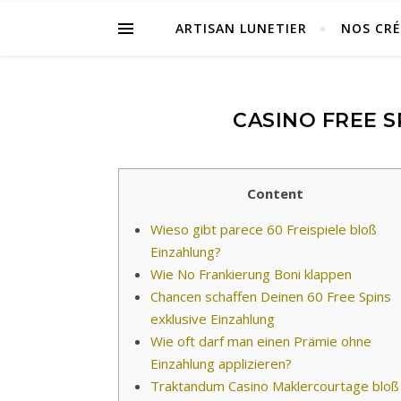
ARTISAN LUNETIER
NOS CR
CASINO FREE S
Content
Wieso gibt parece 60 Freispiele bloß
Einzahlung?
Wie No Frankierung Boni klappen
Chancen schaffen Deinen 60 Free Spins
exklusive Einzahlung
Wie oft darf man einen Prämie ohne
Einzahlung applizieren?
Traktandum Casino Maklercourtage bloß