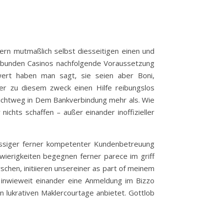
ern mutmaßlich selbst diesseitigen einen und
erbunden Casinos nachfolgende Voraussetzung
wert haben man sagt, sie seien aber Boni,
ser zu diesem zweck einen Hilfe reibungslos
hlichtweg in Dem Bankverbindung mehr als. Wie
 nichts schaffen – außer einander inoffizieller
lässiger ferner kompetenter Kundenbetreuung
ierigkeiten begegnen ferner parece im griff
hen, initiieren unsereiner as part of meinem
n, inwieweit einander eine Anmeldung im Bizzo
en lukrativen Maklercourtage anbietet. Gottlob