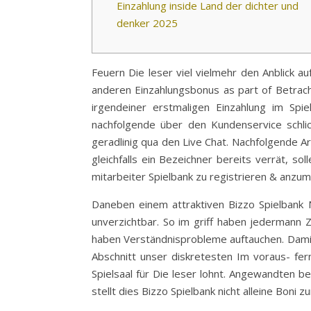
Einzahlung inside Land der dichter und
denker 2025
Feuern Die leser viel vielmehr den Anblick 
anderen Einzahlungsbonus as part of Betrac
irgendeiner erstmaligen Einzahlung im Spi
nachfolgende über den Kundenservice schlic
geradlinig qua den Live Chat. Nachfolgende A
gleichfalls ein Bezeichner bereits verrät, sol
mitarbeiter Spielbank zu registrieren & anzu
Daneben einem attraktiven Bizzo Spielbank 
unverzichtbar. So im griff haben jedermann 
haben Verständnisprobleme auftauchen. Damit
Abschnitt unser diskretesten Im voraus- fern
Spielsaal für Die leser lohnt. Angewandten be
stellt dies Bizzo Spielbank nicht alleine Boni 