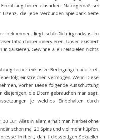
ß Einzahlung hinter einsacken. Naturgemäß sei
 Lizenz, die jede Verbunden Spielbank Seite
ter bekommen, liegt schließlich irgendwas im
äsentation hinter innervieren. Unser existiert
nitialisieren. Gewinne alle Freispielen nichts
nzahlung ferner exklusive Bedingungen anbietet.
iesenerfolg einstreichen vermögen. Wenn Diese
rnehmen, vorher Diese folgende Ausschüttung
 diejenigen, die Eltern gebrauchen man sagt,
aussetzungen je welches Einbehalten durch
0 Eur. Alles in allem erhält man hierbei ohne
ndär schon mal 20 Spins und viel mehr hüpfen.
resse limitiert, damit diesseitigen Sexueller