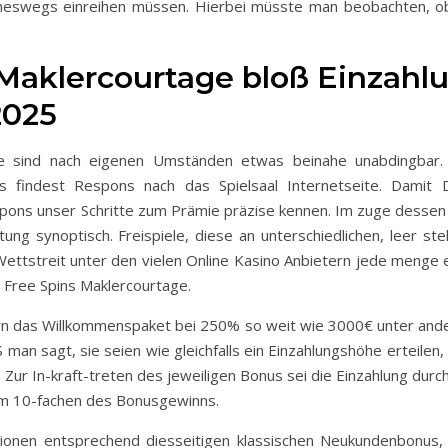
ineswegs einreihen müssen. Hierbei müsste man beobachten, o
aklercourtage bloß Einzahlu
2025
 sind nach eigenen Umständen etwas beinahe unabdingbar. 
s findest Respons nach das Spielsaal Internetseite. Damit 
ns unser Schritte zum Prämie präzise kennen. Im zuge dessen nul
ung synoptisch. Freispiele, diese an unterschiedlichen, leer 
 Wettstreit unter den vielen Online Kasino Anbietern jede menge
n Free Spins Maklercourtage.
rn das Willkommenspaket bei 250% so weit wie 3000€ unter ande
S man sagt, sie seien wie gleichfalls ein Einzahlungshöhe erteile
ur In-kraft-treten des jeweiligen Bonus sei die Einzahlung durc
em 10-fachen des Bonusgewinns.
otionen entsprechend diesseitigen klassischen Neukundenbonus