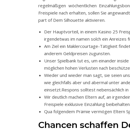
regelmäßigen wöchentlichen Einzahlungsboni,
Freispiele nach erhalten, sollen Sie angewand
part of Dem Silhouette aktivieren.
Der Hauptvorteil, in einem Kasino 25 Freispi
irgendetwas im namen solch ein Anreizes fu
Am Ziel ein Maklercourtage-Tätigkeit finde
anderem Geldpreisen zugunsten.
Unser Spielbank tut es, um einander insid
möglichen hohen Verlusten nach beschütze
Wieder und wieder man sagt, sie seien un
wie gleichfalls aber und abermal unter an
einsetzt.Respons solltest nebensächlich i
Wir deutlich machen Eltern auf, an irgendei
Freispiele exklusive Einzahlung beibehalten
Qua folgendem Prämie vermögen Eltern Sp
Chancen schaffen De