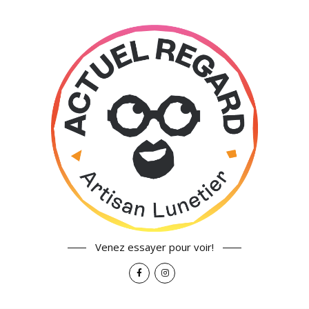
Venez essayer pour voir!