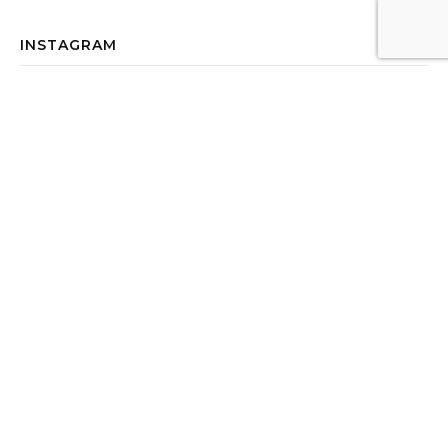
INSTAGRAM
Instagram has returned empty data. Please authorize your
Instagram account in the
plugin settings
.
© 2026 by
West Adgency
- All Rights Reserved
|
Thème Bard par
WP Royal
.
HAUT DE PAGE