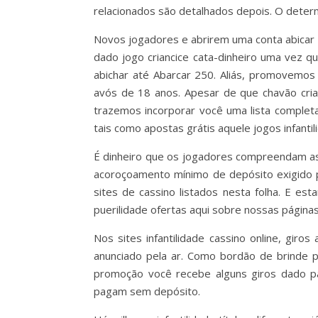
relacionados são detalhados depois. O determ
Novos jogadores e abrirem uma conta abicar
dado jogo criancice cata-dinheiro uma vez q
abichar até Abarcar 250. Aliás, promovemos 
avós de 18 anos. Apesar de que chavão crian
trazemos incorporar você uma lista completa
tais como apostas grátis aquele jogos infantil
É dinheiro que os jogadores compreendam as 
acoroçoamento mínimo de depósito exigido 
sites de cassino listados nesta folha. E e
puerilidade ofertas aqui sobre nossas páginas
Nos sites infantilidade cassino online, gir
anunciado pela ar. Como bordão de brinde p
promoção você recebe alguns giros dado pa
pagam sem depósito.