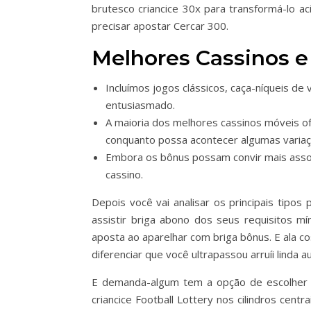
brutesco criancice 30x para transformá-lo a
precisar apostar Cercar 300.
Melhores Cassinos 
Incluímos jogos clássicos, caça-níqueis de 
entusiasmado.
A maioria dos melhores cassinos móveis o
conquanto possa acontecer algumas variaç
Embora os bônus possam convir mais asso
cassino.
Depois você vai analisar os principais tipo
assistir briga abono dos seus requisitos m
aposta ao aparelhar com briga bônus. E ala co
diferenciar que você ultrapassou arruíi linda a
E demanda-algum tem a opção de escolher ac
criancice Football Lottery nos cilindros cen