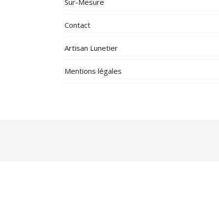
Sur-Mesure
Contact
Artisan Lunetier
Mentions légales