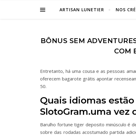
ARTISAN LUNETIER
NOS CR
BÔNUS SEM ADVENTURES 
COM 
Entretanto, há uma cousa e as pessoas amam
oferecem bagarote grátis apontar recensea
50.
Quais idiomas estão 
SlotoGram.uma vez 
Barulho fortune tiger deposito minúsculo é d
sobre das rodadas acostumado partida adici