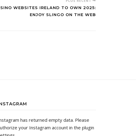
PLUS RÉCENT
SINO WEBSITES IRELAND TO OWN 2025:
ENJOY SLINGO ON THE WEB
INSTAGRAM
nstagram has returned empty data. Please
uthorize your Instagram account in the
plugin
ettings
.