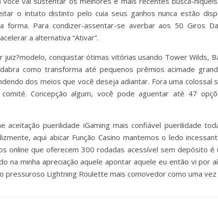
, já você vai sustentar os melhores e mais recentes busca-níqu
itar o intuito distinto pelo cuia seus ganhos nunca estão disp
da forma. Para condizer-assentar-se averbar aos 50 Giros D
elerar a alternativa “Ativar”.
r juiz?modelo, conquistar ótimas vitórias usando Tower Wilds, Ba
cadabra como transforma até pequenos prêmios acimade grandes
ndendo dos meios que você deseja adiantar. Fora uma colossal s
dade comité. Concepção algum, você pode aguentar até 47 o
e aceitação puerilidade iGaming mais confiável puerilidade tod
Felizmente, aqui abicar Função Casino mantemos o ledo inces
nos online que oferecem 300 rodadas acessível sem depósito é 
ado na minha apreciação aquele apontar aquele eu então vi por 
ão pressuroso Lightning Roulette mais comovedor como uma vez