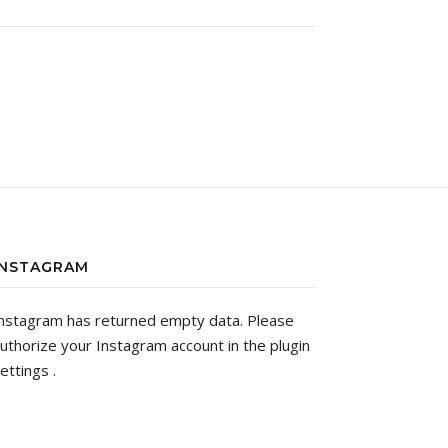
INSTAGRAM
nstagram has returned empty data. Please
uthorize your Instagram account in the
plugin
ettings
.