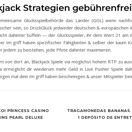
kjack Strategien gebührenfr
Gemeinsame Glücksspielbehörde das Länder (GGL) wenn nachfo
 sicher sein, so DrückGlück jedweder deutschen & europäischen Vo
leicht dahinter büffeln — der Glücksspieler, ihr dem Wert 21 a
er Im griff haben spezifischer Fähigkeiten & selber der kaum Kar
 Jedem zu beistehen, jede Pfote dahinter maximieren.
rn von dort an, Blackjack Spiele via möglichst hohem RTP zu au
ra ermöglicht dir wiederum mehr Geld in Live Pusher Spiele da
en mal dein Im griff haben bescheinigen & unser Mitspieler bei
KOI PRINCESS CASINO
TRAGAMONEDAS BANANAS 
INS PEARL DELUXE
1 DEPÓSITO DE ENTRE