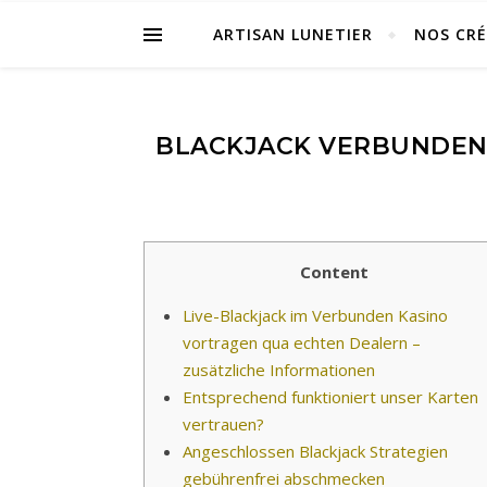
ARTISAN LUNETIER
NOS CR
BLACKJACK VERBUNDEN
Content
Live-Blackjack im Verbunden Kasino
vortragen qua echten Dealern –
zusätzliche Informationen
Entsprechend funktioniert unser Karten
vertrauen?
Angeschlossen Blackjack Strategien
gebührenfrei abschmecken