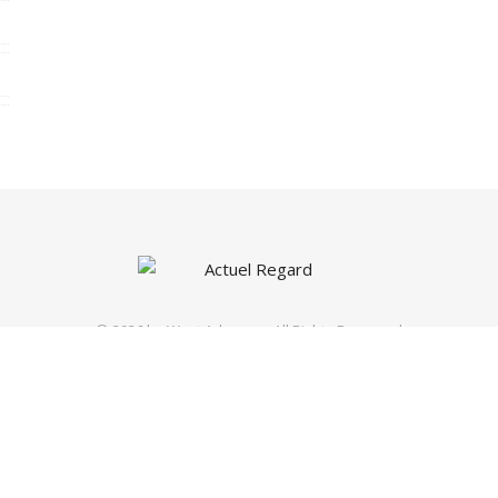
© 2026 by
West Adgency
- All Rights Reserved
|
Thème Bard par
WP Royal
.
HAUT DE PAGE