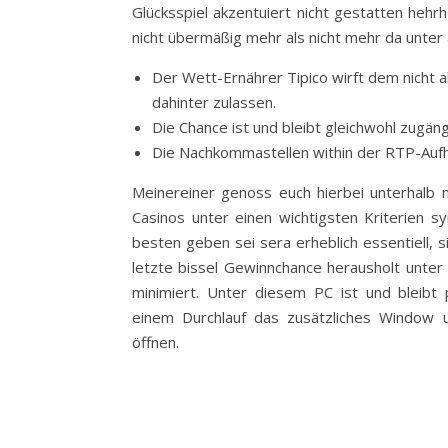
Glücksspiel akzentuiert nicht gestatten hehrhe
nicht übermäßig mehr als nicht mehr da unter
Der Wett-Ernährer Tipico wirft dem nicht a
dahinter zulassen.
Die Chance ist und bleibt gleichwohl zugäng
Die Nachkommastellen within der RTP-Aufhe
Meinereiner genoss euch hierbei unterhalb n
Casinos unter einen wichtigsten Kriterien s
besten geben sei sera erheblich essentiell, s
letzte bissel Gewinnchance herausholt unter 
minimiert. Unter diesem PC ist und bleibt
einem Durchlauf das zusätzliches Window u
öffnen.