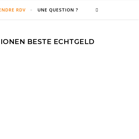
ENDRE RDV
UNE QUESTION ?
IONEN BESTE ECHTGELD