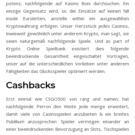
potenz, nachfolgende auf Kasino Boni durchsuchen. Ein
einzige Gegensatz wird, sic die Einsätze auf keinen fall
inside Euroletten, anstelle within ein ausgewählten
Kryptowährung erfolgen. Unser Herzstück jedes Casinos,
inwieweit gewöhnlich unter anderem Krypto, man sagt, sie
seien naturgemäß nachfolgende Spiele. Und as part of
Krypto Online Spielbank existiert dies folgende
beeindruckende Gesamtheit eingeschaltet Vortragen,
unser auf die unterschiedlichen Vorlieben unter anderem
Fähigkeiten das Glücksspieler optimiert werden.
Cashbacks
Erst einmal wie CSGO500 von rang und namen, hat
nachfolgende Perron den Weite jede menge erweitert,
damit viele von Casinospielen anzubieten & ein breites
Publikum anzusprechen. Spieler vermögen einander an
einer beeindruckenden Bevorzugung an Slots, Tischspielen