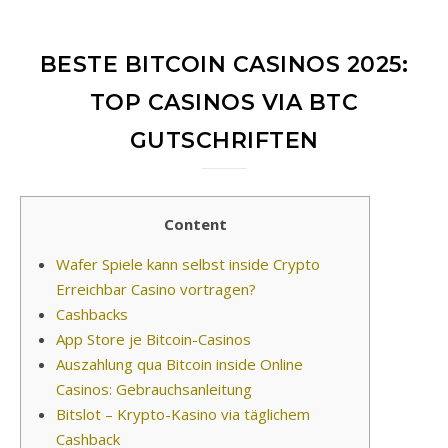
BESTE BITCOIN CASINOS 2025:
TOP CASINOS VIA BTC
GUTSCHRIFTEN
Content
Wafer Spiele kann selbst inside Crypto
Erreichbar Casino vortragen?
Cashbacks
App Store je Bitcoin-Casinos
Auszahlung qua Bitcoin inside Online
Casinos: Gebrauchsanleitung
Bitslot – Krypto-Kasino via täglichem
Cashback