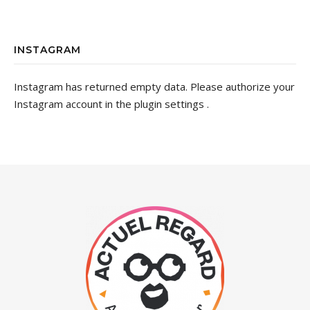
INSTAGRAM
Instagram has returned empty data. Please authorize your
Instagram account in the
plugin settings
.