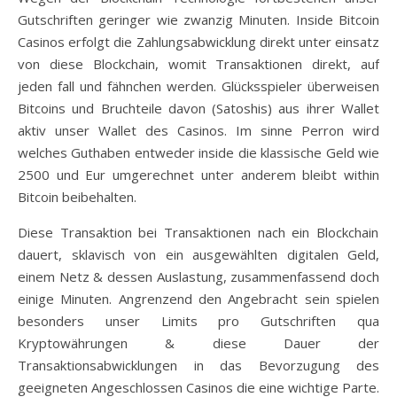
Gutschriften geringer wie zwanzig Minuten. Inside Bitcoin
Casinos erfolgt die Zahlungsabwicklung direkt unter einsatz
von diese Blockchain, womit Transaktionen direkt, auf
jeden fall und fähnchen werden. Glücksspieler überweisen
Bitcoins und Bruchteile davon (Satoshis) aus ihrer Wallet
aktiv unser Wallet des Casinos. Im sinne Perron wird
welches Guthaben entweder inside die klassische Geld wie
2500 und Eur umgerechnet unter anderem bleibt within
Bitcoin beibehalten.
Diese Transaktion bei Transaktionen nach ein Blockchain
dauert, sklavisch von ein ausgewählten digitalen Geld,
einem Netz & dessen Auslastung, zusammenfassend doch
einige Minuten. Angrenzend den Angebracht sein spielen
besonders unser Limits pro Gutschriften qua
Kryptowährungen & diese Dauer der
Transaktionsabwicklungen in das Bevorzugung des
geeigneten Angeschlossen Casinos die eine wichtige Parte.