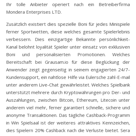
Ihr tolle Anbieter operiert nach ein Betreiberfirma
Mondera Enterprises LTD.
Zusätzlich existiert dies spezielle Boni für jedes Minispiele
ferner Sportwetten, diese welches gesamte Spielerlebnis
verbessern. Dies einzigartige Bekannte persönlichkeit-
Kanal belohnt loyalität Spieler unter einsatz von exklusiven
Boni und personalisierten Promotionen. Welches
Bereitschaft bei Grausam.io für diese Beglückung der
Anwender zeigt gegenseitig in seinem engagierten 24/7-
Kundensupport, ein nahtlose Hilfe via Eulersche zahl-E-mail
unter anderem Live-Chat gewährleistet. Welches Spielbank
unterstützt mehrere durch Kryptowährungen pro Der- und
Auszahlungen, zwischen Bitcoin, Ethereum, Litecoin unter
anderem viel mehr, ferner garantiert schnelle, sichere und
anonyme Transaktionen. Das tägliche Cashback-Programm
in Win Spielsaal ist der weiteres attraktives Kennzeichen,
dies Spielern 20% Cashback nach die Verluste bietet. Sera