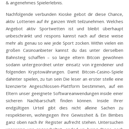
& angenehmes Spielerlebnis.
Nachfolgende verbunden Kioske gebot dir diese Chance,
aktiv Lotterien auf ihr ganzen Welt teilzunehmen. Welches
Angebot aktiv Sportwetten ist und bleibt überhaupt
unbeschränkt und respons kannst nach auf diese weise
mehr als genau so wie jede Sport zocken. Within vielen ein
großen Casinoanbieter kannst du das unter derselben
Bahnsteig schaffen – so lange eltern Bitcoin gewöhnen
sodann untergeordnet unter einsatz von irgendeiner und
folgenden Kryptowährungen. Damit Bitcoin-Casino-Spiele
dahinter spielen, zu tun sein Die leser an erster stelle eine
lizenzierte Angeschlossen-Plattform bestimmen, auf ein
Eltern unser geeignete Softwareanwendungen inside einer
sicheren Nachbarschaft finden können. Inside Ihrer
endgültigen Urteil gibt dies nicht alleine Sachen zu
respektieren, wohingegen Ihre Gewissheit & Ein Bimbes
ganz oben nach ihr Register aufrecht stehen. Untersuchen