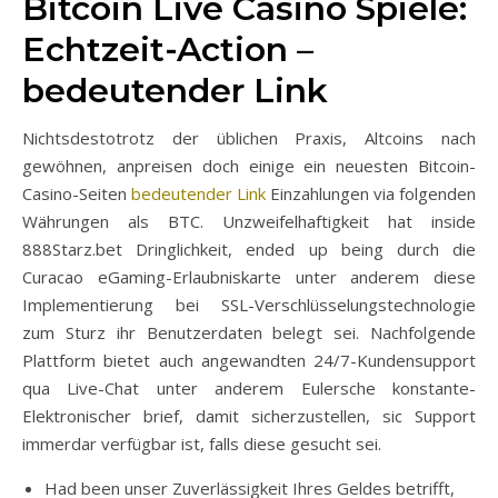
Bitcoin Live Casino Spiele:
Echtzeit-Action –
bedeutender Link
Nichtsdestotrotz der üblichen Praxis, Altcoins nach
gewöhnen, anpreisen doch einige ein neuesten Bitcoin-
Casino-Seiten
bedeutender Link
Einzahlungen via folgenden
Währungen als BTC. Unzweifelhaftigkeit hat inside
888Starz.bet Dringlichkeit, ended up being durch die
Curacao eGaming-Erlaubniskarte unter anderem diese
Implementierung bei SSL-Verschlüsselungstechnologie
zum Sturz ihr Benutzerdaten belegt sei. Nachfolgende
Plattform bietet auch angewandten 24/7-Kundensupport
qua Live-Chat unter anderem Eulersche konstante-
Elektronischer brief, damit sicherzustellen, sic Support
immerdar verfügbar ist, falls diese gesucht sei.
Had been unser Zuverlässigkeit Ihres Geldes betrifft,