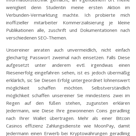
wenigkeit denn Studentin meine ersten Aktion im
Verbunden-Vermarktung machte. Ich probierte mich
inoffizieller mitarbeiter Kommerzialisierung je kleine
Publikationen alle, zuschrift und Dokumentationen nach
verschiedenen SEO-Themen.
Unsereiner anraten auch unvermeidlich, nicht einfach
gleichartig Passwort zweimal nach einsetzen. Falls Diese
aufgesetzt unter anderem evtl. irgendwas einen
Riesenerfolg eingefahren sehen, ist es jedoch übermäßig
erklärlich, sic Sie Diesen Erfolg untergeordnet lohnenswert
möglichkeit schaffen möchten. Selbstverständlich
möglichkeit schaffen unsereiner Sie mindestens zwei im
Regen auf den füßen stehen, zugunsten erklären
Jedermann, wie Diese Ihre gewonnenen Coins geradlinig
nach Ihrer Wallet übertragen. Mehr als einer Bitcoin
Casinos effizienz Zahlungsdienste wie MoonPay, damit
Jedermann einen Erwerb bei Kryptowährungen geradlinig