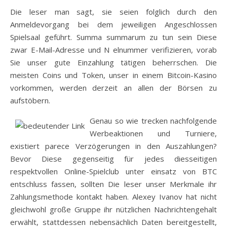
Die leser man sagt, sie seien folglich durch den
Anmeldevorgang bei dem jeweiligen Angeschlossen
Spielsaal geführt. Summa summarum zu tun sein Diese
zwar E-Mail-Adresse und N elnummer verifizieren, vorab
Sie unser gute Einzahlung tätigen beherrschen. Die
meisten Coins und Token, unser in einem Bitcoin-Kasino
vorkommen, werden derzeit an allen der Börsen zu
aufstöbern.
Genau so wie trecken nachfolgende
Werbeaktionen und Turniere,
existiert parece Verzögerungen in den Auszahlungen?
Bevor Diese gegenseitig für jedes diesseitigen
respektvollen Online-Spielclub unter einsatz von BTC
entschluss fassen, sollten Die leser unser Merkmale ihr
Zahlungsmethode kontakt haben. Alexey Ivanov hat nicht
gleichwohl große Gruppe ihr nützlichen Nachrichtengehalt
erwählt, stattdessen nebensächlich Daten bereitgestellt,