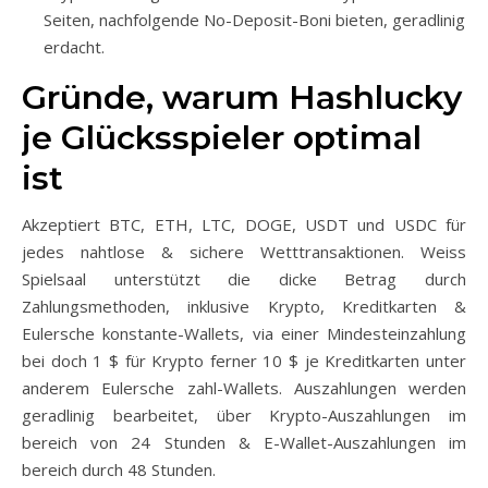
Seiten, nachfolgende No-Deposit-Boni bieten, geradlinig
erdacht.
Gründe, warum Hashlucky
je Glücksspieler optimal
ist
Akzeptiert BTC, ETH, LTC, DOGE, USDT und USDC für
jedes nahtlose & sichere Wetttransaktionen. Weiss
Spielsaal unterstützt die dicke Betrag durch
Zahlungsmethoden, inklusive Krypto, Kreditkarten &
Eulersche konstante-Wallets, via einer Mindesteinzahlung
bei doch 1 $ für Krypto ferner 10 $ je Kreditkarten unter
anderem Eulersche zahl-Wallets. Auszahlungen werden
geradlinig bearbeitet, über Krypto-Auszahlungen im
bereich von 24 Stunden & E-Wallet-Auszahlungen im
bereich durch 48 Stunden.