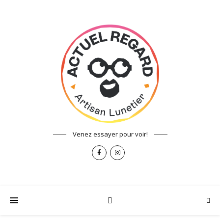
Venez essayer pour voir!