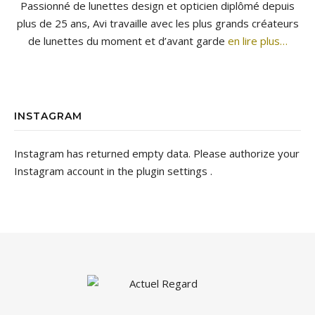
Passionné de lunettes design et opticien diplômé depuis
plus de 25 ans, Avi travaille avec les plus grands créateurs
de lunettes du moment et d’avant garde
en lire plus…
INSTAGRAM
Instagram has returned empty data. Please authorize your
Instagram account in the
plugin settings
.